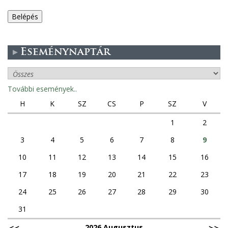
e
g
Eseménynaptár
e
s
További események..
f
H
K
SZ
CS
P
SZ
V
ü
1
2
3
4
5
6
7
8
9
l
10
11
12
13
14
15
16
e
17
18
19
20
21
22
23
k
24
25
26
27
28
29
30
31
2026 Augusztus