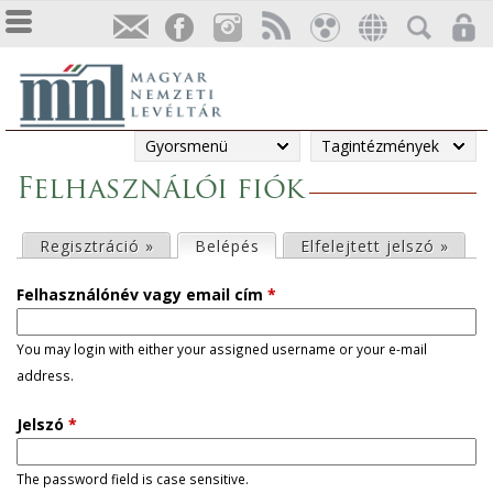
Gyorsmenü
Tagintézmények
Felhasználói fiók
E
Regisztráció »
Belépés
(aktív fül)
Elfelejtett jelszó »
l
Felhasználónév vagy email cím
*
s
You may login with either your assigned username or your e-mail
address.
ő
Jelszó
*
d
l
The password field is case sensitive.