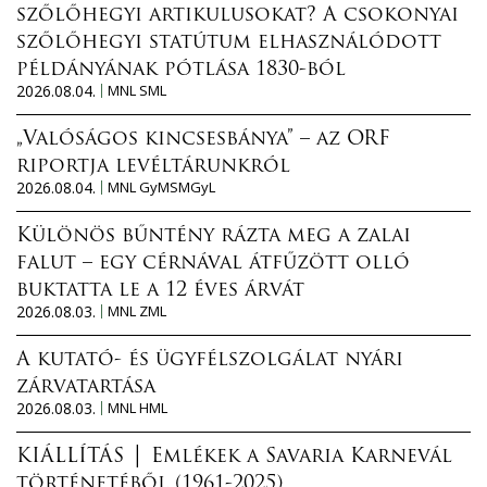
szőlőhegyi artikulusokat? A csokonyai
szőlőhegyi statútum elhasználódott
példányának pótlása 1830-ból
2026.08.04.
MNL SML
„Valóságos kincsesbánya” – az ORF
riportja levéltárunkról
2026.08.04.
MNL GyMSMGyL
Különös bűntény rázta meg a zalai
falut – egy cérnával átfűzött olló
buktatta le a 12 éves árvát
2026.08.03.
MNL ZML
A kutató- és ügyfélszolgálat nyári
zárvatartása
2026.08.03.
MNL HML
KIÁLLÍTÁS │ Emlékek a Savaria Karnevál
történetéből (1961-2025)