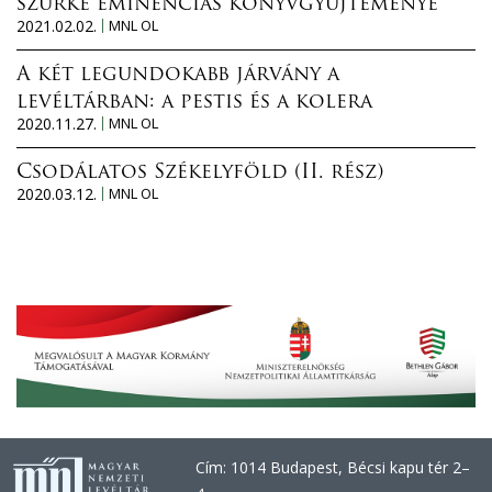
szürke eminenciás könyvgyűjteménye
2021.02.02.
MNL OL
A két legundokabb járvány a
levéltárban: a pestis és a kolera
2020.11.27.
MNL OL
Csodálatos Székelyföld (II. rész)
2020.03.12.
MNL OL
Cím: 1014 Budapest, Bécsi kapu tér 2–