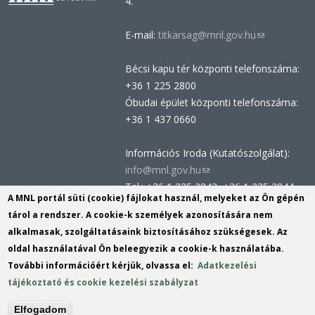
4.
E-mail:
titkarsag@mnl.gov.hu
(link
sends
Bécsi kapu tér központi telefonszáma:
e-
+36 1 225 2800
mail)
Óbudai épület központi telefonszáma:
+36 1 437 0660
Információs Iroda (Kutatószolgálat):
info@mnl.gov.hu
(link
Tel.: +36 1 225 2843, +36 1 225 2844
sends
A MNL portál süti (cookie) fájlokat használ, melyeket az Ön gépén
Postacím: 1014 Budapest, Bécsi kapu
e-
tárol a rendszer. A cookie-k személyek azonosítására nem
tér 2-4.
mail)
alkalmasak, szolgáltatásaink biztosításához szükségesek. Az
Felnőttképzési nyilvántartási szám:
oldal használatával Ön beleegyezik a cookie-k használatába.
B/2020/002162
További információért kérjük, olvassa el:
Adatkezelési
Engedélyszám: E/2020/000419
tájékoztató és cookie kezelési szabályzat
Akadálymentesítési nyilatkozat
Elfogadom