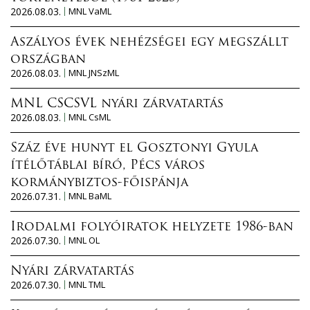
2026.08.03.
MNL VaML
Aszályos évek nehézségei egy megszállt
országban
2026.08.03.
MNL JNSzML
MNL CSCSVL nyári zárvatartás
2026.08.03.
MNL CsML
Száz éve hunyt el Gosztonyi Gyula
ítélőtáblai bíró, Pécs város
kormánybiztos-főispánja
2026.07.31.
MNL BaML
Irodalmi folyóiratok helyzete 1986-ban
2026.07.30.
MNL OL
Nyári zárvatartás
2026.07.30.
MNL TML