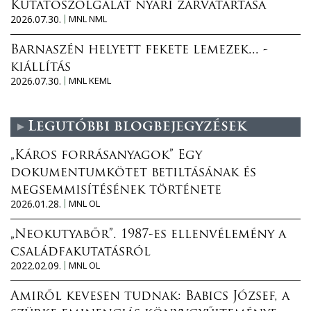
Kutatószolgálat nyári zárvatartása
2026.07.30.
MNL NML
Barnaszén helyett fekete lemezek... -
kiállítás
2026.07.30.
MNL KEML
Legutóbbi blogbejegyzések
„Káros forrásanyagok” Egy
dokumentumkötet betiltásának és
megsemmisítésének története
2026.01.28.
MNL OL
„Neokutyabőr”. 1987-es ellenvélemény a
családfakutatásról
2022.02.09.
MNL OL
Amiről kevesen tudnak: Babics József, a