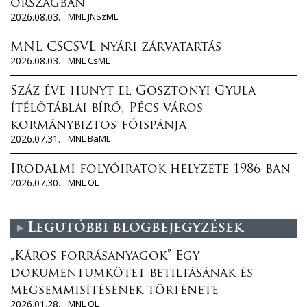
országban
2026.08.03.
MNL JNSzML
MNL CSCSVL nyári zárvatartás
2026.08.03.
MNL CsML
Száz éve hunyt el Gosztonyi Gyula
ítélőtáblai bíró, Pécs város
kormánybiztos-főispánja
2026.07.31.
MNL BaML
Irodalmi folyóiratok helyzete 1986-ban
2026.07.30.
MNL OL
Legutóbbi blogbejegyzések
„Káros forrásanyagok” Egy
dokumentumkötet betiltásának és
megsemmisítésének története
2026.01.28.
MNL OL