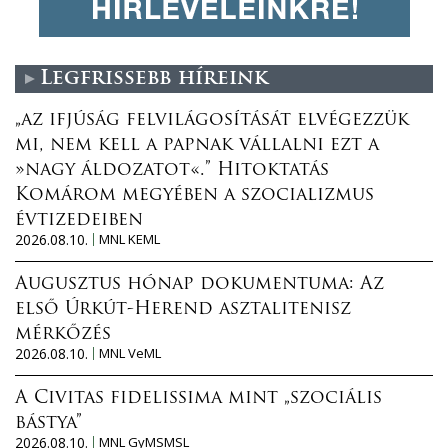
Legfrissebb híreink
„az ifjúság felvilágosítását elvégezzük
mi, nem kell a papnak vállalni ezt a
»nagy áldozatot«.” Hitoktatás
Komárom megyében a szocializmus
évtizedeiben
2026.08.10.
MNL KEML
Augusztus hónap dokumentuma: Az
első Úrkút-Herend asztalitenisz
mérkőzés
2026.08.10.
MNL VeML
A Civitas fidelissima mint „szociális
bástya”
2026.08.10.
MNL GyMSMSL