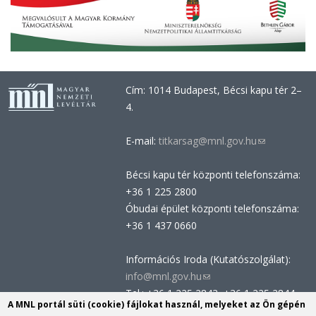
Cím: 1014 Budapest, Bécsi kapu tér 2–
4.
E-mail:
titkarsag@mnl.gov.hu
(link
sends
Bécsi kapu tér központi telefonszáma:
e-
+36 1 225 2800
mail)
Óbudai épület központi telefonszáma:
+36 1 437 0660
Információs Iroda (Kutatószolgálat):
info@mnl.gov.hu
(link
Tel.: +36 1 225 2843, +36 1 225 2844
sends
A MNL portál süti (cookie) fájlokat használ, melyeket az Ön gépén
Postacím: 1014 Budapest, Bécsi kapu
e-