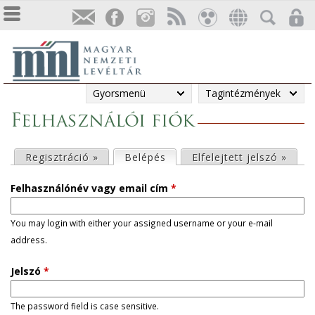
Gyorsmenü
Tagintézmények
Felhasználói fiók
E
Regisztráció »
Belépés
(aktív fül)
Elfelejtett jelszó »
l
Felhasználónév vagy email cím
*
s
You may login with either your assigned username or your e-mail
address.
ő
Jelszó
*
d
l
The password field is case sensitive.