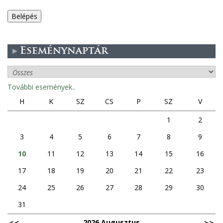
e
g
Eseménynaptár
e
s
További események..
f
H
K
SZ
CS
P
SZ
V
ü
1
2
3
4
5
6
7
8
9
l
10
11
12
13
14
15
16
e
17
18
19
20
21
22
23
k
24
25
26
27
28
29
30
31
2026 Augusztus