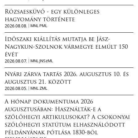
Rózsaesküvő - egy különleges
hagyomány története
2026.08.08.
MNL PML
Időszaki kiállítás mutatja be Jász-
Nagykun-Szolnok vármegye elmúlt 150
évét
2026.08.07.
MNL JNSzML
Nyári zárva tartás 2026. augusztus 10. és
augusztus 21. között
2026.08.05.
MNL ZML
A hónap dokumentuma 2026
augusztusában: Használták-e a
szőlőhegyi artikulusokat? A csokonyai
szőlőhegyi statútum elhasználódott
példányának pótlása 1830-ból