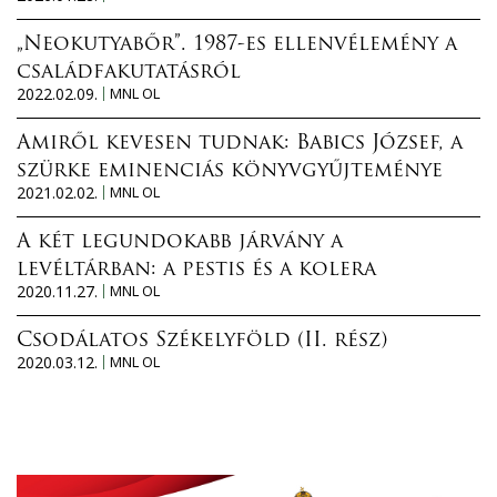
„Neokutyabőr”. 1987-es ellenvélemény a
családfakutatásról
2022.02.09.
MNL OL
Amiről kevesen tudnak: Babics József, a
szürke eminenciás könyvgyűjteménye
2021.02.02.
MNL OL
A két legundokabb járvány a
levéltárban: a pestis és a kolera
2020.11.27.
MNL OL
Csodálatos Székelyföld (II. rész)
2020.03.12.
MNL OL