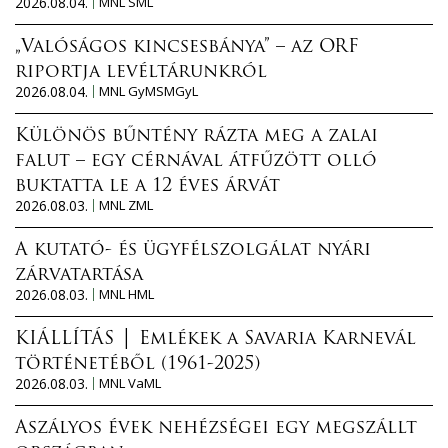
2026.08.04.
MNL SML
„Valóságos kincsesbánya” – az ORF
riportja levéltárunkról
2026.08.04.
MNL GyMSMGyL
Különös bűntény rázta meg a zalai
falut – egy cérnával átfűzött olló
buktatta le a 12 éves árvát
2026.08.03.
MNL ZML
A kutató- és ügyfélszolgálat nyári
zárvatartása
2026.08.03.
MNL HML
KIÁLLÍTÁS │ Emlékek a Savaria Karnevál
történetéből (1961-2025)
2026.08.03.
MNL VaML
Aszályos évek nehézségei egy megszállt