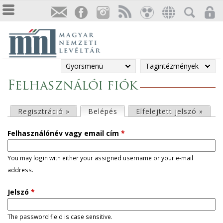
Gyorsmenü
Tagintézmények
Felhasználói fiók
E
Regisztráció »
Belépés
(aktív fül)
Elfelejtett jelszó »
l
Felhasználónév vagy email cím
*
s
You may login with either your assigned username or your e-mail
address.
ő
Jelszó
*
d
l
The password field is case sensitive.