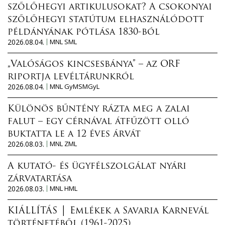
szőlőhegyi artikulusokat? A csokonyai
szőlőhegyi statútum elhasználódott
példányának pótlása 1830-ból
2026.08.04.
MNL SML
„Valóságos kincsesbánya” – az ORF
riportja levéltárunkról
2026.08.04.
MNL GyMSMGyL
Különös bűntény rázta meg a zalai
falut – egy cérnával átfűzött olló
buktatta le a 12 éves árvát
2026.08.03.
MNL ZML
A kutató- és ügyfélszolgálat nyári
zárvatartása
2026.08.03.
MNL HML
KIÁLLÍTÁS │ Emlékek a Savaria Karnevál
történetéből (1961-2025)