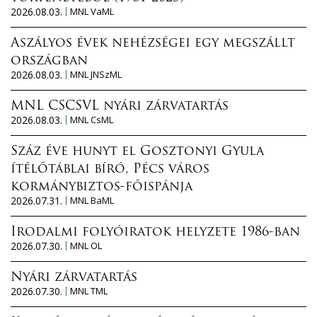
2026.08.03.
MNL VaML
Aszályos évek nehézségei egy megszállt
országban
2026.08.03.
MNL JNSzML
MNL CSCSVL nyári zárvatartás
2026.08.03.
MNL CsML
Száz éve hunyt el Gosztonyi Gyula
ítélőtáblai bíró, Pécs város
kormánybiztos-főispánja
2026.07.31.
MNL BaML
Irodalmi folyóiratok helyzete 1986-ban
2026.07.30.
MNL OL
Nyári zárvatartás
2026.07.30.
MNL TML