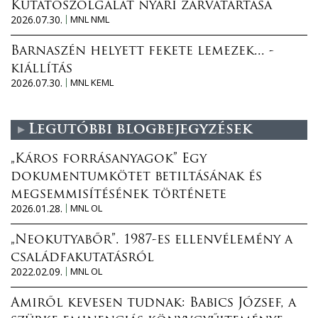
Kutatószolgálat nyári zárvatartása
2026.07.30.
MNL NML
Barnaszén helyett fekete lemezek... -
kiállítás
2026.07.30.
MNL KEML
Legutóbbi blogbejegyzések
„Káros forrásanyagok” Egy
dokumentumkötet betiltásának és
megsemmisítésének története
2026.01.28.
MNL OL
„Neokutyabőr”. 1987-es ellenvélemény a
családfakutatásról
2022.02.09.
MNL OL
Amiről kevesen tudnak: Babics József, a