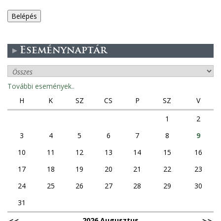
e
g
Eseménynaptár
e
s
További események..
f
H
K
SZ
CS
P
SZ
V
ü
1
2
3
4
5
6
7
8
9
l
10
11
12
13
14
15
16
e
17
18
19
20
21
22
23
k
24
25
26
27
28
29
30
31
2026 Augusztus