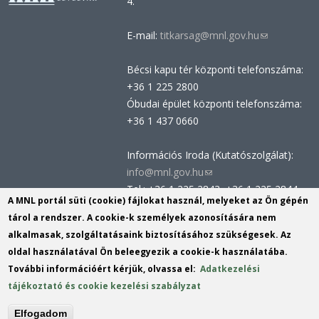
4.
E-mail:
titkarsag@mnl.gov.hu
(link
sends
Bécsi kapu tér központi telefonszáma:
e-
+36 1 225 2800
mail)
Óbudai épület központi telefonszáma:
+36 1 437 0660
Információs Iroda (Kutatószolgálat):
info@mnl.gov.hu
(link
Tel.: +36 1 225 2843, +36 1 225 2844
sends
A MNL portál süti (cookie) fájlokat használ, melyeket az Ön gépén
Postacím: 1014 Budapest, Bécsi kapu
e-
tárol a rendszer. A cookie-k személyek azonosítására nem
tér 2-4.
mail)
alkalmasak, szolgáltatásaink biztosításához szükségesek. Az
Felnőttképzési nyilvántartási szám:
oldal használatával Ön beleegyezik a cookie-k használatába.
B/2020/002162
További információért kérjük, olvassa el:
Adatkezelési
Engedélyszám: E/2020/000419
tájékoztató és cookie kezelési szabályzat
Akadálymentesítési nyilatkozat
Elfogadom