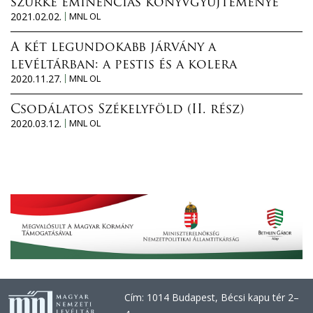
szürke eminenciás könyvgyűjteménye
2021.02.02.
MNL OL
A két legundokabb járvány a
levéltárban: a pestis és a kolera
2020.11.27.
MNL OL
Csodálatos Székelyföld (II. rész)
2020.03.12.
MNL OL
Cím: 1014 Budapest, Bécsi kapu tér 2–