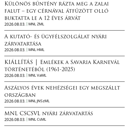
Különös bűntény rázta meg a zalai
falut – egy cérnával átfűzött olló
buktatta le a 12 éves árvát
2026.08.03.
MNL ZML
A kutató- és ügyfélszolgálat nyári
zárvatartása
2026.08.03.
MNL HML
KIÁLLÍTÁS │ Emlékek a Savaria Karnevál
történetéből (1961-2025)
2026.08.03.
MNL VaML
Aszályos évek nehézségei egy megszállt
országban
2026.08.03.
MNL JNSzML
MNL CSCSVL nyári zárvatartás
2026.08.03.
MNL CsML