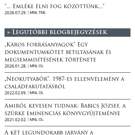
"... Emléke élni fog közöttünk..."
2026.07.29.
MNL TML
Legutóbbi blogbejegyzések
„Káros forrásanyagok” Egy
dokumentumkötet betiltásának és
megsemmisítésének története
2026.01.28.
MNL OL
„Neokutyabőr”. 1987-es ellenvélemény a
családfakutatásról
2022.02.09.
MNL OL
Amiről kevesen tudnak: Babics József, a
szürke eminenciás könyvgyűjteménye
2021.02.02.
MNL OL
A két legundokabb járvány a