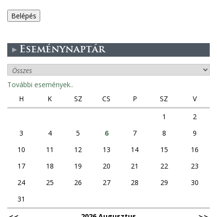
e
g
Eseménynaptár
e
s
További események..
f
H
K
SZ
CS
P
SZ
V
ü
1
2
3
4
5
6
7
8
9
l
10
11
12
13
14
15
16
e
17
18
19
20
21
22
23
k
24
25
26
27
28
29
30
31
2026 Augusztus