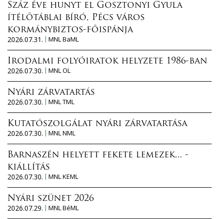
Száz éve hunyt el Gosztonyi Gyula
ítélőtáblai bíró, Pécs város
kormánybiztos-főispánja
2026.07.31.
MNL BaML
Irodalmi folyóiratok helyzete 1986-ban
2026.07.30.
MNL OL
Nyári zárvatartás
2026.07.30.
MNL TML
Kutatószolgálat nyári zárvatartása
2026.07.30.
MNL NML
Barnaszén helyett fekete lemezek... -
kiállítás
2026.07.30.
MNL KEML
Nyári szünet 2026
2026.07.29.
MNL BéML