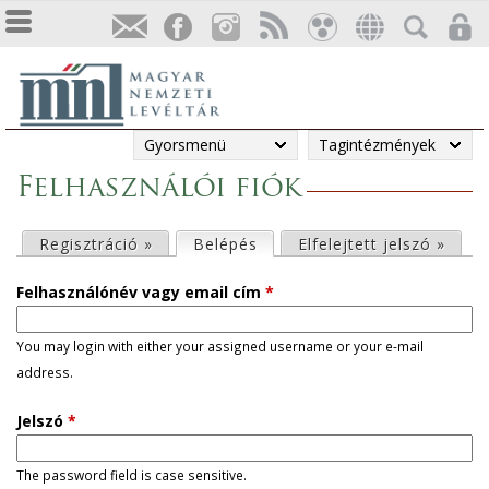
Gyorsmenü
Tagintézmények
Felhasználói fiók
E
Regisztráció »
Belépés
(aktív fül)
Elfelejtett jelszó »
l
Felhasználónév vagy email cím
*
s
You may login with either your assigned username or your e-mail
address.
ő
Jelszó
*
d
l
The password field is case sensitive.