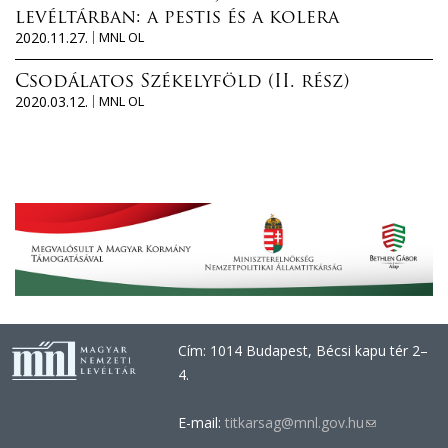
levéltárban: a pestis és a kolera
2020.11.27.
MNL OL
Csodálatos Székelyföld (II. rész)
2020.03.12.
MNL OL
Cím: 1014 Budapest, Bécsi kapu tér 2–
4.
E-mail:
titkarsag@mnl.gov.hu
(link
sends