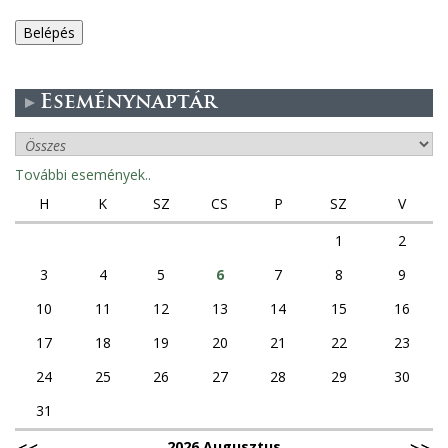
e
g
Eseménynaptár
e
s
További események..
f
H
K
SZ
CS
P
SZ
V
ü
1
2
3
4
5
6
7
8
9
l
10
11
12
13
14
15
16
e
17
18
19
20
21
22
23
k
24
25
26
27
28
29
30
31
2026 Augusztus