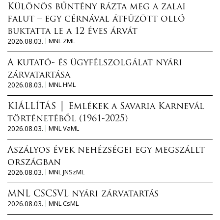
Különös bűntény rázta meg a zalai
falut – egy cérnával átfűzött olló
buktatta le a 12 éves árvát
2026.08.03.
MNL ZML
A kutató- és ügyfélszolgálat nyári
zárvatartása
2026.08.03.
MNL HML
KIÁLLÍTÁS │ Emlékek a Savaria Karnevál
történetéből (1961-2025)
2026.08.03.
MNL VaML
Aszályos évek nehézségei egy megszállt
országban
2026.08.03.
MNL JNSzML
MNL CSCSVL nyári zárvatartás
2026.08.03.
MNL CsML