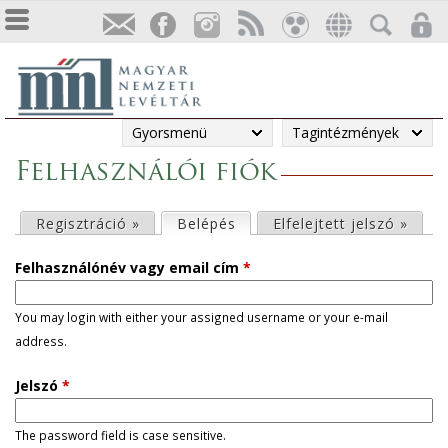
Gyorsmenü
Tagintézmények
Felhasználói fiók
E
Regisztráció »
Belépés
(aktív fül)
Elfelejtett jelszó »
l
Felhasználónév vagy email cím
*
s
You may login with either your assigned username or your e-mail
address.
ő
Jelszó
*
d
l
The password field is case sensitive.