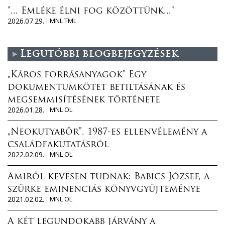
"... Emléke élni fog közöttünk..."
2026.07.29.
MNL TML
Legutóbbi blogbejegyzések
„Káros forrásanyagok” Egy
dokumentumkötet betiltásának és
megsemmisítésének története
2026.01.28.
MNL OL
„Neokutyabőr”. 1987-es ellenvélemény a
családfakutatásról
2022.02.09.
MNL OL
Amiről kevesen tudnak: Babics József, a
szürke eminenciás könyvgyűjteménye
2021.02.02.
MNL OL
A két legundokabb járvány a