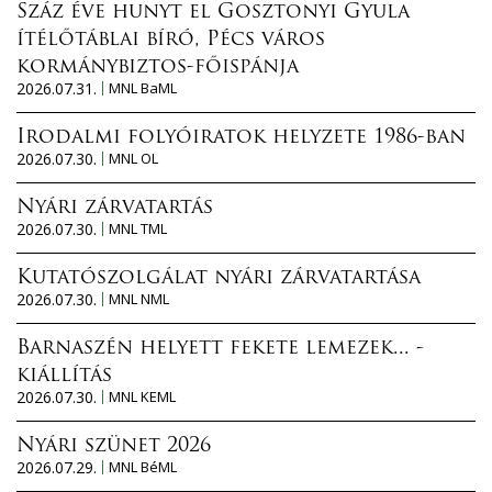
Száz éve hunyt el Gosztonyi Gyula
ítélőtáblai bíró, Pécs város
kormánybiztos-főispánja
2026.07.31.
MNL BaML
Irodalmi folyóiratok helyzete 1986-ban
2026.07.30.
MNL OL
Nyári zárvatartás
2026.07.30.
MNL TML
Kutatószolgálat nyári zárvatartása
2026.07.30.
MNL NML
Barnaszén helyett fekete lemezek... -
kiállítás
2026.07.30.
MNL KEML
Nyári szünet 2026
2026.07.29.
MNL BéML