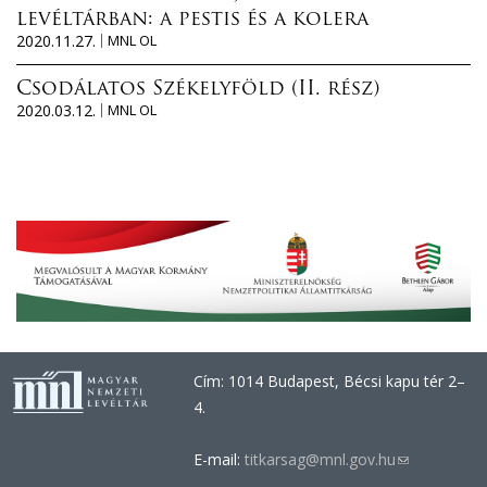
levéltárban: a pestis és a kolera
2020.11.27.
MNL OL
Csodálatos Székelyföld (II. rész)
2020.03.12.
MNL OL
Cím: 1014 Budapest, Bécsi kapu tér 2–
4.
E-mail:
titkarsag@mnl.gov.hu
(link
sends