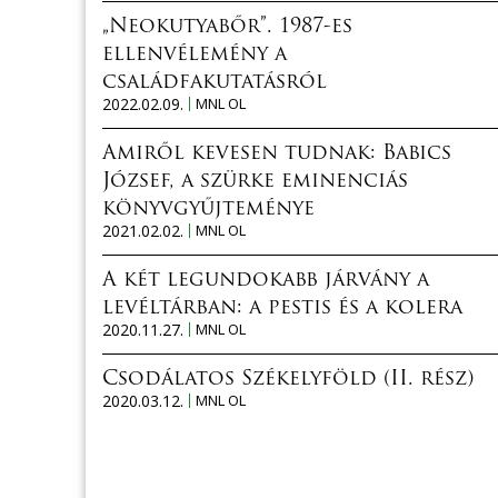
„Neokutyabőr”. 1987-es
ellenvélemény a
családfakutatásról
2022.02.09.
MNL OL
Amiről kevesen tudnak: Babics
József, a szürke eminenciás
könyvgyűjteménye
2021.02.02.
MNL OL
A két legundokabb járvány a
levéltárban: a pestis és a kolera
2020.11.27.
MNL OL
Csodálatos Székelyföld (II. rész)
2020.03.12.
MNL OL