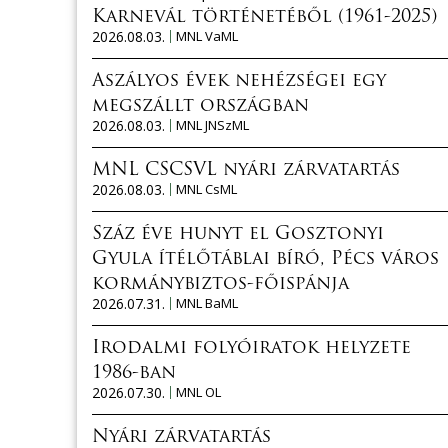
Karnevál történetéből (1961-2025)
2026.08.03.
MNL VaML
Aszályos évek nehézségei egy
megszállt országban
2026.08.03.
MNL JNSzML
MNL CSCSVL nyári zárvatartás
2026.08.03.
MNL CsML
Száz éve hunyt el Gosztonyi
Gyula ítélőtáblai bíró, Pécs város
kormánybiztos-főispánja
2026.07.31.
MNL BaML
Irodalmi folyóiratok helyzete
1986-ban
2026.07.30.
MNL OL
Nyári zárvatartás