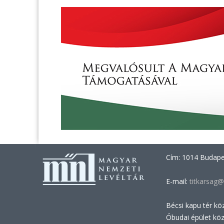
Cím: 1014 Budapes
E-mail:
titkarsag@
Bécsi kapu tér kö
Óbudai épület kö