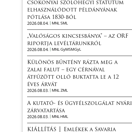
csokonyai szőlőhegyi statútum
elhasználódott példányának
pótlása 1830-ból
2026.08.04.
MNL SML
„Valóságos kincsesbánya” – az ORF
riportja levéltárunkról
2026.08.04.
MNL GyMSMGyL
Különös bűntény rázta meg a
zalai falut – egy cérnával
átfűzött olló buktatta le a 12
éves árvát
2026.08.03.
MNL ZML
A kutató- és ügyfélszolgálat nyári
zárvatartása
2026.08.03.
MNL HML
KIÁLLÍTÁS │ Emlékek a Savaria