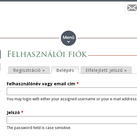
Felhasználói fiók
E
Regisztráció »
Belépés
(aktív fül)
Elfelejtett jelszó »
l
Felhasználónév vagy email cím
*
s
You may login with either your assigned username or your e-mail address
ő
Jelszó
*
d
The password field is case sensitive.
l