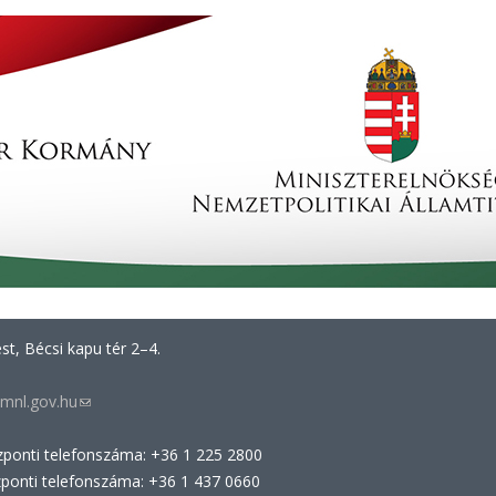
t, Bécsi kapu tér 2–4.
mnl.gov.hu
(link
sends
zponti telefonszáma: +36 1 225 2800
e-
zponti telefonszáma: +36 1 437 0660
mail)