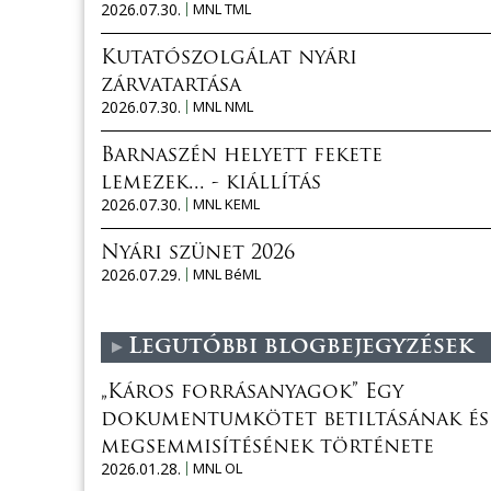
2026.07.30.
MNL TML
Kutatószolgálat nyári
zárvatartása
2026.07.30.
MNL NML
Barnaszén helyett fekete
lemezek... - kiállítás
2026.07.30.
MNL KEML
Nyári szünet 2026
2026.07.29.
MNL BéML
Legutóbbi blogbejegyzések
„Káros forrásanyagok” Egy
dokumentumkötet betiltásának és
megsemmisítésének története
2026.01.28.
MNL OL