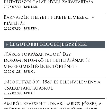
Kutatószolgálat nyári zárvatartása
2026.07.30.
MNL NML
Barnaszén helyett fekete lemezek... -
kiállítás
2026.07.30.
MNL KEML
Legutóbbi blogbejegyzések
„Káros forrásanyagok” Egy
dokumentumkötet betiltásának és
megsemmisítésének története
2026.01.28.
MNL OL
„Neokutyabőr”. 1987-es ellenvélemény a
családfakutatásról
2022.02.09.
MNL OL
Amiről kevesen tudnak: Babics József, a