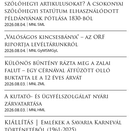
szőlőhegyi artikulusokat? A csokonyai
szőlőhegyi statútum elhasználódott
példányának pótlása 1830-ból
2026.08.04.
MNL SML
„Valóságos kincsesbánya” – az ORF
riportja levéltárunkról
2026.08.04.
MNL GyMSMGyL
Különös bűntény rázta meg a zalai
falut – egy cérnával átfűzött olló
buktatta le a 12 éves árvát
2026.08.03.
MNL ZML
A kutató- és ügyfélszolgálat nyári
zárvatartása
2026.08.03.
MNL HML
KIÁLLÍTÁS │ Emlékek a Savaria Karnevál
történetéből (1961-2025)