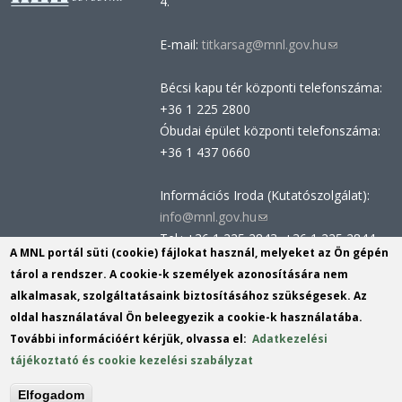
4.
E-mail:
titkarsag@mnl.gov.hu
(link
sends
Bécsi kapu tér központi telefonszáma:
e-
+36 1 225 2800
mail)
Óbudai épület központi telefonszáma:
+36 1 437 0660
Információs Iroda (Kutatószolgálat):
info@mnl.gov.hu
(link
Tel.: +36 1 225 2843, +36 1 225 2844
sends
A MNL portál süti (cookie) fájlokat használ, melyeket az Ön gépén
Postacím: 1014 Budapest, Bécsi kapu
e-
tárol a rendszer. A cookie-k személyek azonosítására nem
tér 2-4.
mail)
alkalmasak, szolgáltatásaink biztosításához szükségesek. Az
Felnőttképzési nyilvántartási szám:
oldal használatával Ön beleegyezik a cookie-k használatába.
B/2020/002162
További információért kérjük, olvassa el:
Adatkezelési
Engedélyszám: E/2020/000419
tájékoztató és cookie kezelési szabályzat
Akadálymentesítési nyilatkozat
Elfogadom