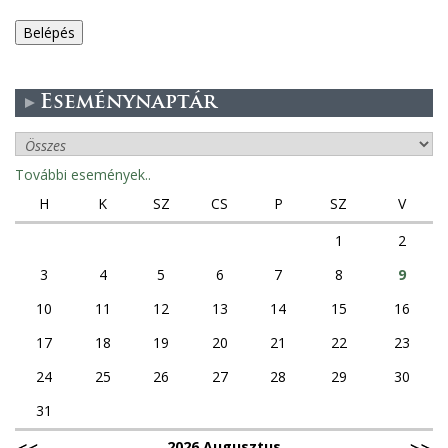
e
g
Eseménynaptár
e
s
További események..
f
H
K
SZ
CS
P
SZ
V
ü
1
2
3
4
5
6
7
8
9
l
10
11
12
13
14
15
16
e
17
18
19
20
21
22
23
k
24
25
26
27
28
29
30
31
2026 Augusztus