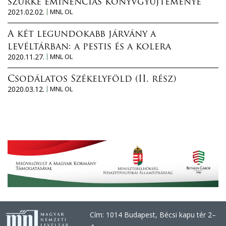
szürke eminenciás könyvgyűjteménye
2021.02.02.
MNL OL
A két legundokabb járvány a
levéltárban: a pestis és a kolera
2020.11.27.
MNL OL
Csodálatos Székelyföld (II. rész)
2020.03.12.
MNL OL
Cím: 1014 Budapest, Bécsi kapu tér 2–