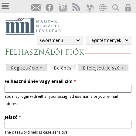
Gyorsmenü
Tagintézmények
Felhasználói fiók
E
Regisztráció »
Belépés
(aktív fül)
Elfelejtett jelszó »
l
Felhasználónév vagy email cím
*
s
You may login with either your assigned username or your e-mail
address.
ő
Jelszó
*
d
l
The password field is case sensitive.