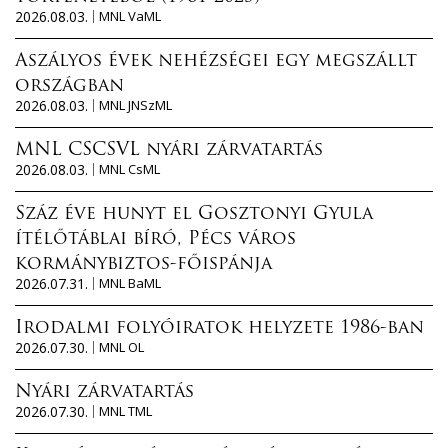
2026.08.03.
MNL VaML
Aszályos évek nehézségei egy megszállt
országban
2026.08.03.
MNL JNSzML
MNL CSCSVL nyári zárvatartás
2026.08.03.
MNL CsML
Száz éve hunyt el Gosztonyi Gyula
ítélőtáblai bíró, Pécs város
kormánybiztos-főispánja
2026.07.31.
MNL BaML
Irodalmi folyóiratok helyzete 1986-ban
2026.07.30.
MNL OL
Nyári zárvatartás
2026.07.30.
MNL TML