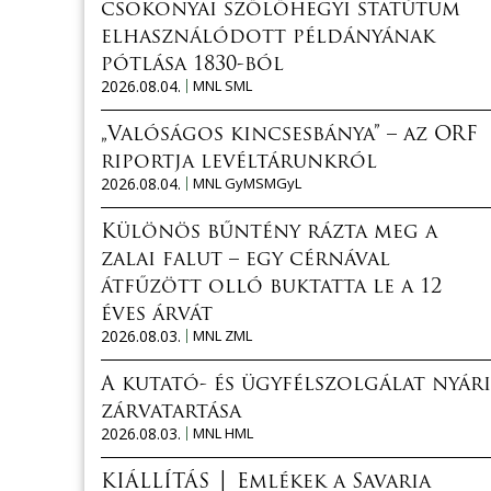
csokonyai szőlőhegyi statútum
elhasználódott példányának
pótlása 1830-ból
2026.08.04.
MNL SML
„Valóságos kincsesbánya” – az ORF
riportja levéltárunkról
2026.08.04.
MNL GyMSMGyL
Különös bűntény rázta meg a
zalai falut – egy cérnával
átfűzött olló buktatta le a 12
éves árvát
2026.08.03.
MNL ZML
A kutató- és ügyfélszolgálat nyári
zárvatartása
2026.08.03.
MNL HML
KIÁLLÍTÁS │ Emlékek a Savaria