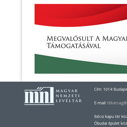
Cím: 1014 Budapes
E-mail:
titkarsag@
Bécsi kapu tér kö
Óbudai épület kö