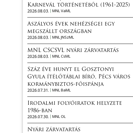
Karnevál történetéből (1961-2025)
2026.08.03.
MNL VaML
Aszályos évek nehézségei egy
megszállt országban
2026.08.03.
MNL JNSzML
MNL CSCSVL nyári zárvatartás
2026.08.03.
MNL CsML
Száz éve hunyt el Gosztonyi
Gyula ítélőtáblai bíró, Pécs város
kormánybiztos-főispánja
2026.07.31.
MNL BaML
Irodalmi folyóiratok helyzete
1986-ban
2026.07.30.
MNL OL
Nyári zárvatartás