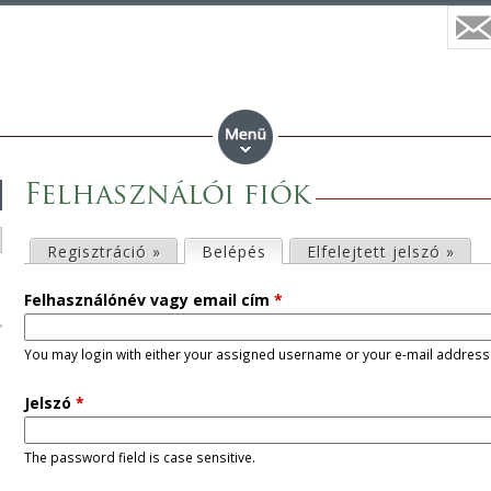
Felhasználói fiók
E
Regisztráció »
Belépés
(aktív fül)
Elfelejtett jelszó »
l
Felhasználónév vagy email cím
*
s
You may login with either your assigned username or your e-mail address
ő
Jelszó
*
d
The password field is case sensitive.
l