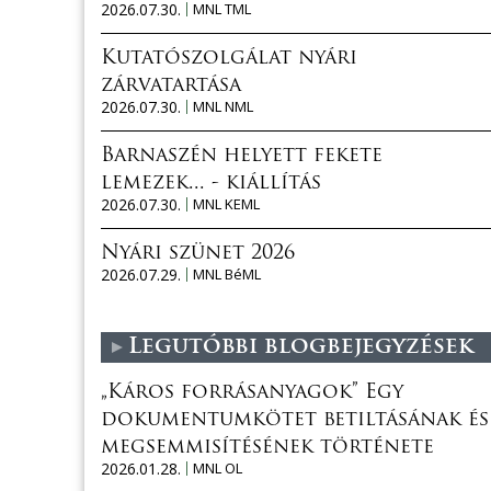
2026.07.30.
MNL TML
Kutatószolgálat nyári
zárvatartása
2026.07.30.
MNL NML
Barnaszén helyett fekete
lemezek... - kiállítás
2026.07.30.
MNL KEML
Nyári szünet 2026
2026.07.29.
MNL BéML
Legutóbbi blogbejegyzések
„Káros forrásanyagok” Egy
dokumentumkötet betiltásának és
megsemmisítésének története
2026.01.28.
MNL OL