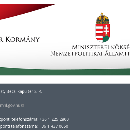
t, Bécsi kapu tér 2–4.
mnl.gov.hu
(link
sends
zponti telefonszáma: +36 1 225 2800
e-
zponti telefonszáma: +36 1 437 0660
mail)