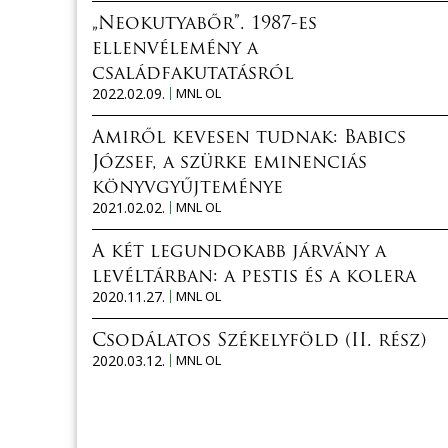
„Neokutyabőr”. 1987-es
ellenvélemény a
családfakutatásról
2022.02.09.
MNL OL
Amiről kevesen tudnak: Babics
József, a szürke eminenciás
könyvgyűjteménye
2021.02.02.
MNL OL
A két legundokabb járvány a
levéltárban: a pestis és a kolera
2020.11.27.
MNL OL
Csodálatos Székelyföld (II. rész)
2020.03.12.
MNL OL