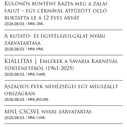
Különös bűntény rázta meg a zalai
falut – egy cérnával átfűzött olló
buktatta le a 12 éves árvát
2026.08.03.
MNL ZML
A kutató- és ügyfélszolgálat nyári
zárvatartása
2026.08.03.
MNL HML
KIÁLLÍTÁS │ Emlékek a Savaria Karnevál
történetéből (1961-2025)
2026.08.03.
MNL VaML
Aszályos évek nehézségei egy megszállt
országban
2026.08.03.
MNL JNSzML
MNL CSCSVL nyári zárvatartás
2026.08.03.
MNL CsML