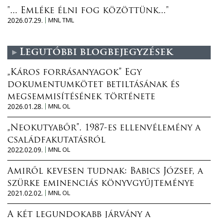
"... Emléke élni fog közöttünk..."
2026.07.29.
MNL TML
Legutóbbi blogbejegyzések
„Káros forrásanyagok” Egy
dokumentumkötet betiltásának és
megsemmisítésének története
2026.01.28.
MNL OL
„Neokutyabőr”. 1987-es ellenvélemény a
családfakutatásról
2022.02.09.
MNL OL
Amiről kevesen tudnak: Babics József, a
szürke eminenciás könyvgyűjteménye
2021.02.02.
MNL OL
A két legundokabb járvány a