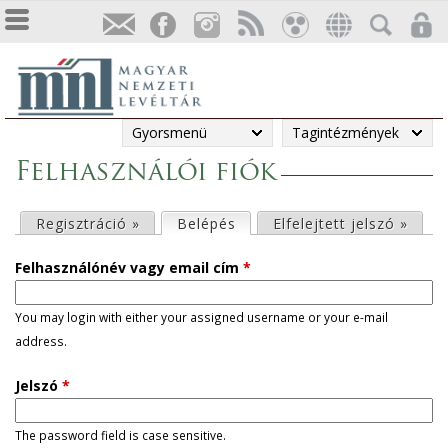
Gyorsmenü
Tagintézmények
Felhasználói fiók
E
Regisztráció »
Belépés
(aktív fül)
Elfelejtett jelszó »
l
Felhasználónév vagy email cím
*
s
You may login with either your assigned username or your e-mail
address.
ő
Jelszó
*
d
l
The password field is case sensitive.