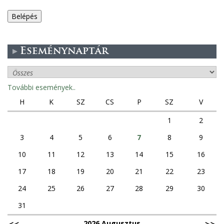
e
g
Eseménynaptár
e
s
További események..
f
H
K
SZ
CS
P
SZ
V
ü
1
2
3
4
5
6
7
8
9
l
10
11
12
13
14
15
16
e
17
18
19
20
21
22
23
k
24
25
26
27
28
29
30
31
2026 Augusztus