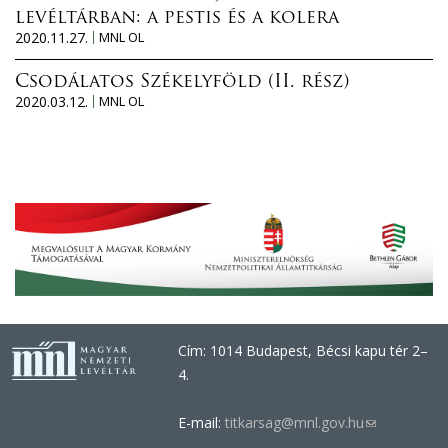
levéltárban: a pestis és a kolera
2020.11.27.
MNL OL
Csodálatos Székelyföld (II. rész)
2020.03.12.
MNL OL
Cím: 1014 Budapest, Bécsi kapu tér 2–
4.
E-mail:
titkarsag@mnl.gov.hu
(link
sends