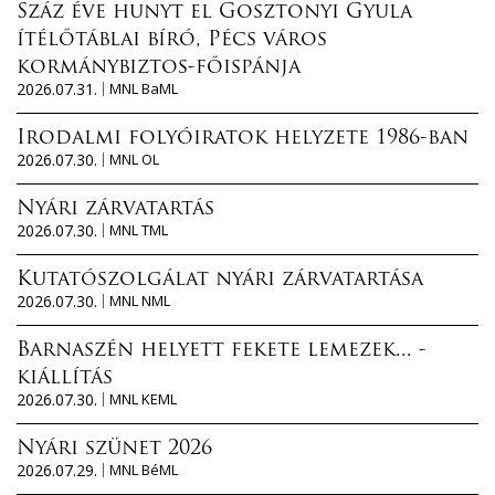
Száz éve hunyt el Gosztonyi Gyula
ítélőtáblai bíró, Pécs város
kormánybiztos-főispánja
2026.07.31.
MNL BaML
Irodalmi folyóiratok helyzete 1986-ban
2026.07.30.
MNL OL
Nyári zárvatartás
2026.07.30.
MNL TML
Kutatószolgálat nyári zárvatartása
2026.07.30.
MNL NML
Barnaszén helyett fekete lemezek... -
kiállítás
2026.07.30.
MNL KEML
Nyári szünet 2026
2026.07.29.
MNL BéML