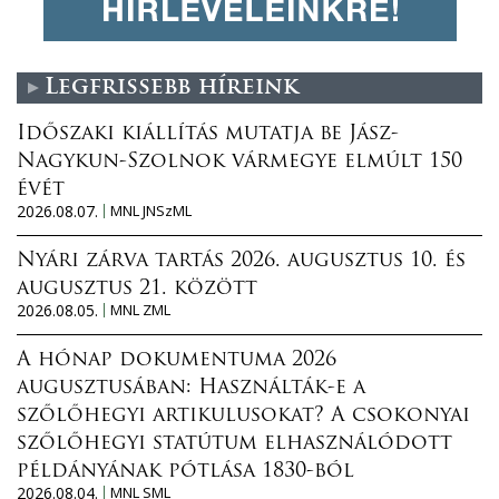
Legfrissebb híreink
Időszaki kiállítás mutatja be Jász-
Nagykun-Szolnok vármegye elmúlt 150
évét
2026.08.07.
MNL JNSzML
Nyári zárva tartás 2026. augusztus 10. és
augusztus 21. között
2026.08.05.
MNL ZML
A hónap dokumentuma 2026
augusztusában: Használták-e a
szőlőhegyi artikulusokat? A csokonyai
szőlőhegyi statútum elhasználódott
példányának pótlása 1830-ból
2026.08.04.
MNL SML