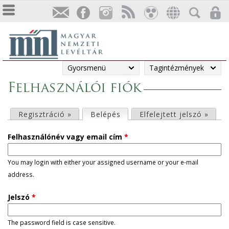
Gyorsmenü
Tagintézmények
Felhasználói fiók
E
Regisztráció »
Belépés
(aktív fül)
Elfelejtett jelszó »
l
Felhasználónév vagy email cím
*
s
You may login with either your assigned username or your e-mail
address.
ő
Jelszó
*
d
l
The password field is case sensitive.