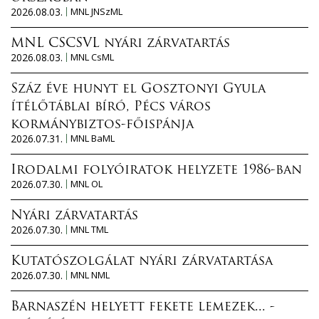
2026.08.03.
MNL JNSzML
MNL CSCSVL nyári zárvatartás
2026.08.03.
MNL CsML
Száz éve hunyt el Gosztonyi Gyula
ítélőtáblai bíró, Pécs város
kormánybiztos-főispánja
2026.07.31.
MNL BaML
Irodalmi folyóiratok helyzete 1986-ban
2026.07.30.
MNL OL
Nyári zárvatartás
2026.07.30.
MNL TML
Kutatószolgálat nyári zárvatartása
2026.07.30.
MNL NML
Barnaszén helyett fekete lemezek... -