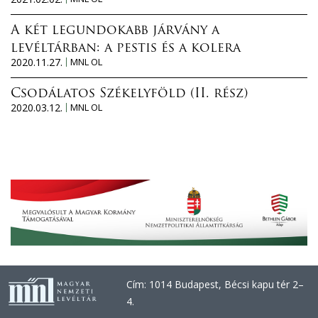
A két legundokabb járvány a
levéltárban: a pestis és a kolera
2020.11.27.
MNL OL
Csodálatos Székelyföld (II. rész)
2020.03.12.
MNL OL
Cím: 1014 Budapest, Bécsi kapu tér 2–
4.