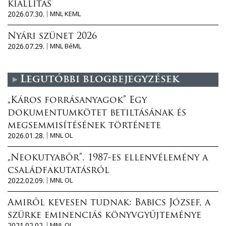
kiállítás
2026.07.30.
MNL KEML
Nyári szünet 2026
2026.07.29.
MNL BéML
Legutóbbi blogbejegyzések
„Káros forrásanyagok” Egy
dokumentumkötet betiltásának és
megsemmisítésének története
2026.01.28.
MNL OL
„Neokutyabőr”. 1987-es ellenvélemény a
családfakutatásról
2022.02.09.
MNL OL
Amiről kevesen tudnak: Babics József, a
szürke eminenciás könyvgyűjteménye
2021.02.02.
MNL OL