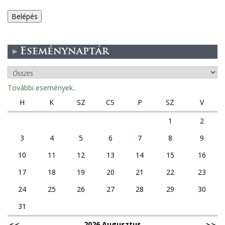
e
g
Eseménynaptár
e
s
További események..
f
H
K
SZ
CS
P
SZ
V
ü
1
2
3
4
5
6
7
8
9
l
10
11
12
13
14
15
16
e
17
18
19
20
21
22
23
k
24
25
26
27
28
29
30
31
2026 Augusztus