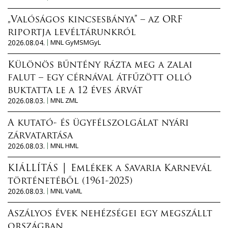
„Valóságos kincsesbánya” – az ORF
riportja levéltárunkról
2026.08.04.
MNL GyMSMGyL
Különös bűntény rázta meg a zalai
falut – egy cérnával átfűzött olló
buktatta le a 12 éves árvát
2026.08.03.
MNL ZML
A kutató- és ügyfélszolgálat nyári
zárvatartása
2026.08.03.
MNL HML
KIÁLLÍTÁS │ Emlékek a Savaria Karnevál
történetéből (1961-2025)
2026.08.03.
MNL VaML
Aszályos évek nehézségei egy megszállt
országban