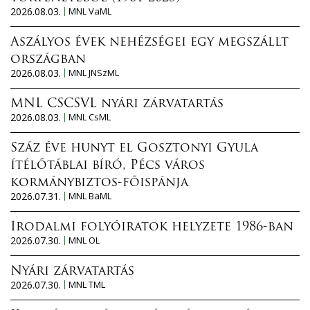
2026.08.03.
MNL VaML
Aszályos évek nehézségei egy megszállt
országban
2026.08.03.
MNL JNSzML
MNL CSCSVL nyári zárvatartás
2026.08.03.
MNL CsML
Száz éve hunyt el Gosztonyi Gyula
ítélőtáblai bíró, Pécs város
kormánybiztos-főispánja
2026.07.31.
MNL BaML
Irodalmi folyóiratok helyzete 1986-ban
2026.07.30.
MNL OL
Nyári zárvatartás
2026.07.30.
MNL TML