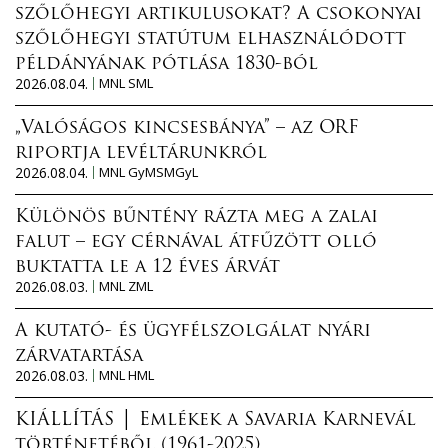
szőlőhegyi artikulusokat? A csokonyai
szőlőhegyi statútum elhasználódott
példányának pótlása 1830-ból
2026.08.04.
MNL SML
„Valóságos kincsesbánya” – az ORF
riportja levéltárunkról
2026.08.04.
MNL GyMSMGyL
Különös bűntény rázta meg a zalai
falut – egy cérnával átfűzött olló
buktatta le a 12 éves árvát
2026.08.03.
MNL ZML
A kutató- és ügyfélszolgálat nyári
zárvatartása
2026.08.03.
MNL HML
KIÁLLÍTÁS │ Emlékek a Savaria Karnevál
történetéből (1961-2025)