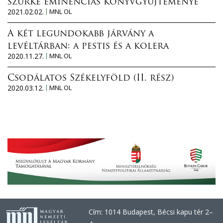
szürke eminenciás könyvgyűjteménye
2021.02.02.
MNL OL
A két legundokabb járvány a
levéltárban: a pestis és a kolera
2020.11.27.
MNL OL
Csodálatos Székelyföld (II. rész)
2020.03.12.
MNL OL
Cím: 1014 Budapest, Bécsi kapu tér 2–