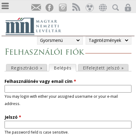
Gyorsmenü
Tagintézmények
Felhasználói fiók
E
Regisztráció »
Belépés
(aktív fül)
Elfelejtett jelszó »
l
Felhasználónév vagy email cím
*
s
You may login with either your assigned username or your e-mail
address.
ő
Jelszó
*
d
l
The password field is case sensitive.