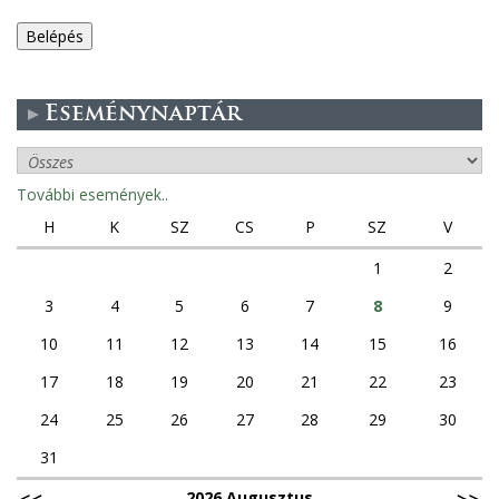
e
g
Eseménynaptár
e
s
További események..
f
H
K
SZ
CS
P
SZ
V
ü
1
2
3
4
5
6
7
8
9
l
10
11
12
13
14
15
16
e
17
18
19
20
21
22
23
k
24
25
26
27
28
29
30
31
2026 Augusztus