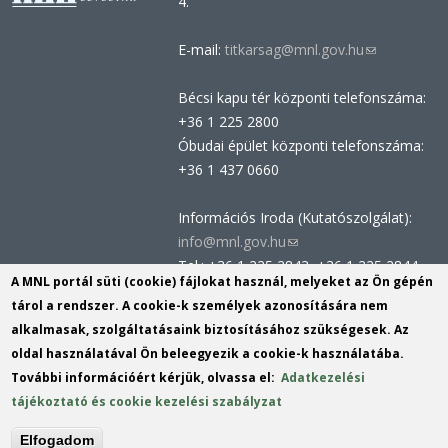
4.
E-mail:
titkarsag@mnl.gov.hu
(link
sends
Bécsi kapu tér központi telefonszáma:
e-
+36 1 225 2800
mail)
Óbudai épület központi telefonszáma:
+36 1 437 0660
Információs Iroda (Kutatószolgálat):
info@mnl.gov.hu
(link
Tel.: +36 1 225 2843, +36 1 225 2844
sends
A MNL portál süti (cookie) fájlokat használ, melyeket az Ön gépén
Postacím: 1014 Budapest, Bécsi kapu
e-
tárol a rendszer. A cookie-k személyek azonosítására nem
tér 2-4.
mail)
alkalmasak, szolgáltatásaink biztosításához szükségesek. Az
Felnőttképzési nyilvántartási szám:
oldal használatával Ön beleegyezik a cookie-k használatába.
B/2020/002162
További információért kérjük, olvassa el:
Adatkezelési
Engedélyszám: E/2020/000419
tájékoztató és cookie kezelési szabályzat
Akadálymentesítési nyilatkozat
Elfogadom