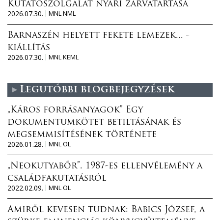
Kutatószolgálat nyári zárvatartása
2026.07.30.
MNL NML
Barnaszén helyett fekete lemezek... -
kiállítás
2026.07.30.
MNL KEML
Legutóbbi blogbejegyzések
„Káros forrásanyagok” Egy
dokumentumkötet betiltásának és
megsemmisítésének története
2026.01.28.
MNL OL
„Neokutyabőr”. 1987-es ellenvélemény a
családfakutatásról
2022.02.09.
MNL OL
Amiről kevesen tudnak: Babics József, a