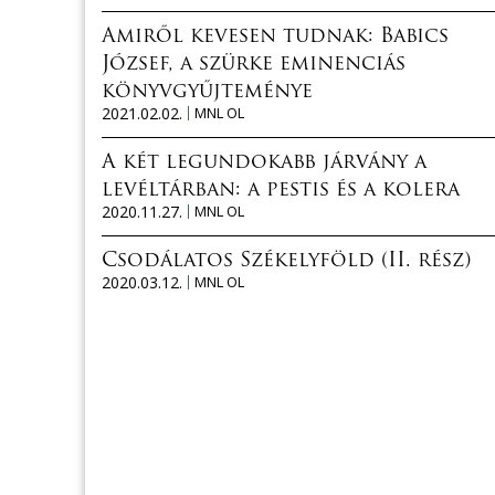
Amiről kevesen tudnak: Babics
József, a szürke eminenciás
könyvgyűjteménye
2021.02.02.
MNL OL
A két legundokabb járvány a
levéltárban: a pestis és a kolera
2020.11.27.
MNL OL
Csodálatos Székelyföld (II. rész)
2020.03.12.
MNL OL