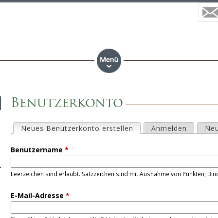
Benutzerkonto
H
Neues Benutzerkonto erstellen
(aktiver Reiter)
Anmelden
Neu
a
Benutzername
*
u
Leerzeichen sind erlaubt. Satzzeichen sind mit Ausnahme von Punkten, Bin
p
E-Mail-Adresse
*
t