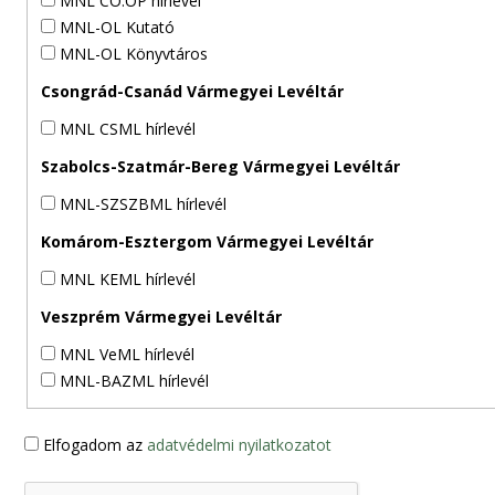
MNL CO:OP hírlevél
MNL-OL Kutató
MNL-OL Könyvtáros
Csongrád-Csanád Vármegyei Levéltár
MNL CSML hírlevél
Szabolcs-Szatmár-Bereg Vármegyei Levéltár
MNL-SZSZBML hírlevél
Komárom-Esztergom Vármegyei Levéltár
MNL KEML hírlevél
Veszprém Vármegyei Levéltár
MNL VeML hírlevél
MNL-BAZML hírlevél
Elfogadom az
adatvédelmi nyilatkozatot