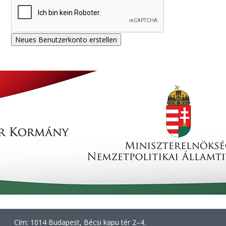
Cím: 1014 Budapest, Bécsi kapu tér 2–4.