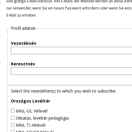
Eine gültige E-Mail-Adresse. Alle E-Mails der Website werden an diese Adre
-
nur verwendet, wenn Sie ein neues Passwort anfordern oder wenn Sie eins
E-Mail zu erhalten.
R
Profil adatok
e
Vezetéknév
i
t
Keresztnév
e
r
Select the newsletter(s) to which you wish to subscribe.
Országos Levéltár
MNL-OL Hírlevél
Oktatás, levéltár-pedagógia
MNL TI Hírlevél