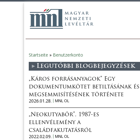
Startseite
»
Benutzerkonto
Sie
Legutóbbi blogbejegyzések
sind
„Káros forrásanyagok” Egy
hier
dokumentumkötet betiltásának és
megsemmisítésének története
2026.01.28.
MNL OL
„Neokutyabőr”. 1987-es
ellenvélemény a
családfakutatásról
2022.02.09.
MNL OL