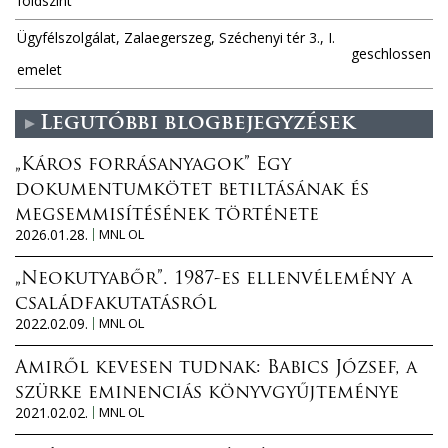
földszint
Ügyfélszolgálat, Zalaegerszeg, Széchenyi tér 3., I.
geschlossen
emelet
Legutóbbi blogbejegyzések
„Káros forrásanyagok” Egy
dokumentumkötet betiltásának és
megsemmisítésének története
2026.01.28.
MNL OL
„Neokutyabőr”. 1987-es ellenvélemény a
családfakutatásról
2022.02.09.
MNL OL
Amiről kevesen tudnak: Babics József, a
szürke eminenciás könyvgyűjteménye
2021.02.02.
MNL OL