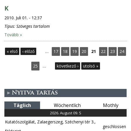
K
2010. Juli 01. - 12:37
Típus:
Szöveges tartalom
Tovább »
S
« első
‹ előző
…
17
18
19
20
21
22
23
24
e
25
…
következő ›
utolsó »
i
t
Nyitva tartás
e
Täglich
Wöchentlich
Mothly
n
2026. August 09. S
Kutatószolgálat, Zalaegerszeg, Széchenyi tér 3.,
geschlossen