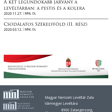
A két legundokabb járvány a
levéltárban: a pestis és a kolera
2020.11.27.
MNL OL
Csodálatos Székelyföld (II. rész)
2020.03.12.
MNL OL
Magyar Nemzeti Levéltár Zala
Vármegyei Levéltára
8900 Zalaegerszeg,