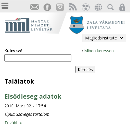
Mitgliedsinstitute
Kulcsszó
A
Miben keressen
n
z
e
i
Találatok
g
e
Elsődleseg adatok
n
2010. März 02. - 17:54
Típus:
Szöveges tartalom
Tovább »