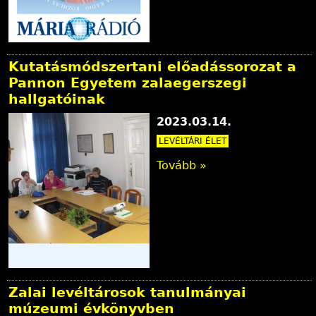
Kutatásmódszertani előadássorozat a
Pannon Egyetem zalaegerszegi
hallgatóinak
2023.03.14.
LEVÉLTÁRI ÉLET
Tovább »
Zalai levéltárosok tanulmányai
múzeumi évkönyvben