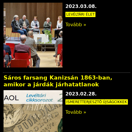
2023.03.08.
LEVÉLTÁRI ÉLET
Tovább »
Sáros farsang Kanizsán 1863-ban,
amikor a járdák járhatatlanok
2023.02.28.
ISMERETTERJESZTŐ ÚJSÁGCIKKEK
Tovább »