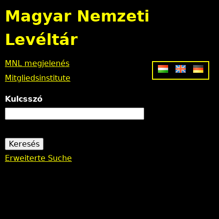
Jump to navigation
Magyar Nemzeti
Levéltár
MNL megjelenés
Mitgliedsinstitute
Kulcsszó
Erweiterte Suche