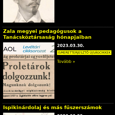
Zala megyei pedagógusok a
Tanácsköztársaság hónapjaiban
2023.03.30.
ISMERETTERJESZTŐ ÚJSÁGCIKKEK
Tovább »
Ispikinárdolaj és más fűszerszámok