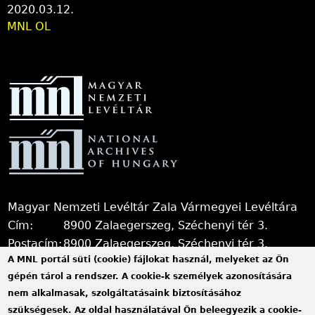
2020.03.12.
MNL OL
Magyar Nemzeti Levéltár Zala Vármegyei Levéltára
Cím:
8900 Zalaegerszeg, Széchenyi tér 3.
Postacím:
8900 Zalaegerszeg, Széchenyi tér 3.
A MNL portál süti (cookie) fájlokat használ, melyeket az Ön
+36 92 510 030, +36 92 598 956, +36 92
Telefon:
gépén tárol a rendszer. A cookie-k személyek azonosítására
598 957
nem alkalmasak, szolgáltatásaink biztosításához
Telefax:
+36 92 510 029
szükségesek. Az oldal használatával Ön beleegyezik a cookie-