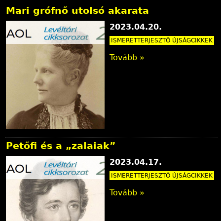
Mari grófnő utolsó akarata
2023.04.20.
ISMERETTERJESZTŐ ÚJSÁGCIKKEK
Tovább »
Petőfi és a „zalaiak”
2023.04.17.
ISMERETTERJESZTŐ ÚJSÁGCIKKEK
Tovább »