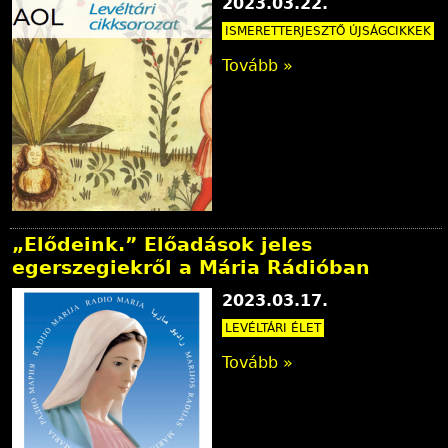
2023.03.22.
ISMERETTERJESZTŐ ÚJSÁGCIKKEK
Tovább »
„Elődeink.” Előadások jeles
egerszegiekről a Mária Rádióban
2023.03.17.
LEVÉLTÁRI ÉLET
Tovább »