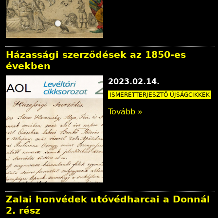
Házassági szerződések az 1850-es
években
2023.02.14.
ISMERETTERJESZTŐ ÚJSÁGCIKKEK
Tovább »
Zalai honvédek utóvédharcai a Donnál
2. rész