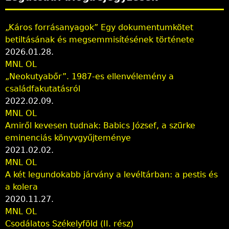
n
„Káros forrásanyagok” Egy dokumentumkötet
betiltásának és megsemmisítésének története
2026.01.28.
MNL OL
„Neokutyabőr”. 1987-es ellenvélemény a
családfakutatásról
2022.02.09.
MNL OL
Amiről kevesen tudnak: Babics József, a szürke
eminenciás könyvgyűjteménye
2021.02.02.
MNL OL
A két legundokabb járvány a levéltárban: a pestis és
a kolera
2020.11.27.
MNL OL
Csodálatos Székelyföld (II. rész)