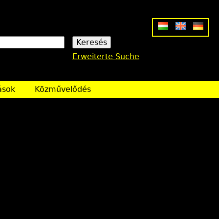
Erweiterte Suche
ások
Közművelődés