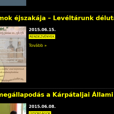
ok éjszakája – Levéltárunk délut
2015.06.15.
RENDEZVÉNYEK
Tovább »
egállapodás a Kárpátaljai Állami
2015.06.08.
ÚJDONSÁGOK