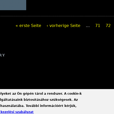
« erste Seite
‹ vorherige Seite
…
71
72
elyeket az Ön gépén tárol a rendszer. A cookie-k
gáltatásaink biztosításához szükségesek. Az
 használatába. További információért kérjük,
 kezelési szabályzat