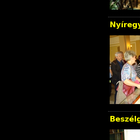
Nyíregy
Beszélg