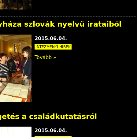
háza szlovák nyelvű irataiból
2015.06.04.
INTÉZMÉNYI HÍREK
Tovább »
etés a családkutatásról
2015.06.04.