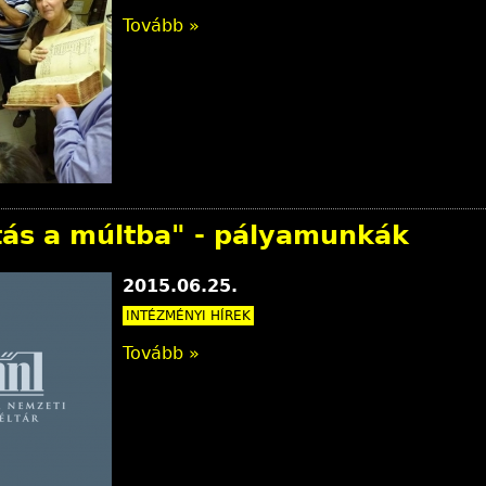
Tovább »
ntás a múltba" - pályamunkák
2015.06.25.
INTÉZMÉNYI HÍREK
Tovább »