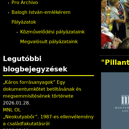
Pro Archivo
i
Balogh István-emlékérem
Pályázatok
n
Közművelődési pályázataink
d
Megvalósult pályázataink
h
Legutóbbi
"Pilla
i
blogbejegyzések
e
„Káros forrásanyagok” Egy
dokumentumkötet betiltásának és
r
megsemmisítésének története
2026.01.28.
MNL OL
„Neokutyabőr”. 1987-es ellenvélemény
a családfakutatásról