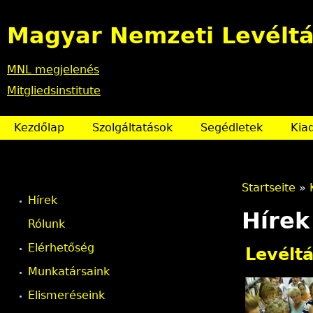
Magyar Nemzeti Levéltá
MNL megjelenés
Mitgliedsinstitute
Kezdőlap
Szolgáltatások
Segédletek
Kia
Startseite
»
Hírek
S
Hírek
Rólunk
i
Elérhetőség
Levéltá
e
Munkatársaink
Elismeréseink
s