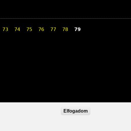
73
74
75
76
77
78
79
Elfogadom