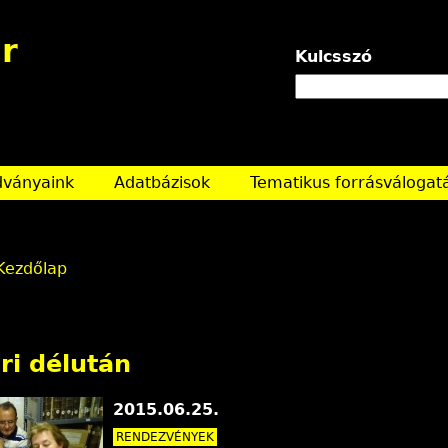
Jump to navigation
r
Kulcsszó
dványaink
Adatbázisok
Tematikus forrásválogat
Kezdőlap
ri délután
2015.06.25.
RENDEZVÉNYEK