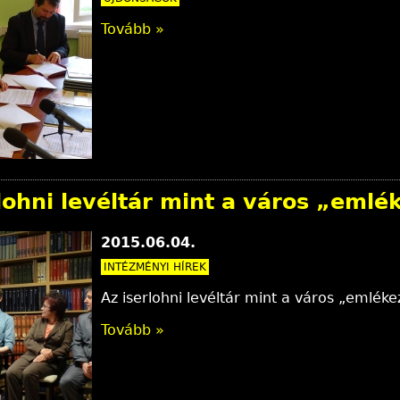
Tovább »
lohni levéltár mint a város „emlé
2015.06.04.
INTÉZMÉNYI HÍREK
Az iserlohni levéltár mint a város „emléke
Tovább »