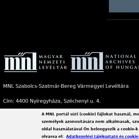
S
e
i
t
MNL Szabolcs-Szatmár-Bereg Vármegyei Levéltára
e
Cím: 4400 Nyíregyháza, Széchenyi u. 4.
n
A MNL portál süti (cookie) fájlokat használ, m
Telefon: +36 42 414 313
személyek azonosítására nem alkalmasak, szol
oldal használatával Ön beleegyezik a cookie-k
E-mail:
szszbvl@mnl.gov.hu
(link
olvassa el:
Adatkezelési tájékoztató és cookie
sends