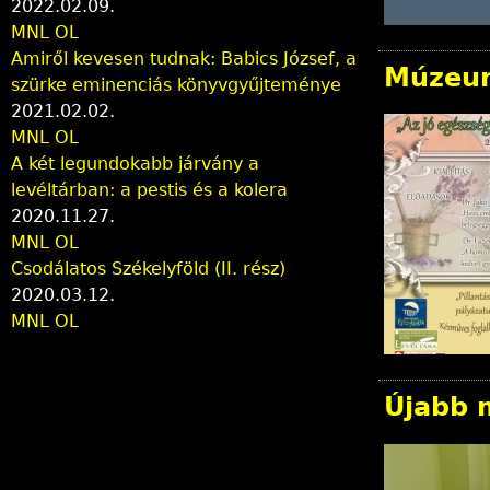
2022.02.09.
MNL OL
Amiről kevesen tudnak: Babics József, a
Múzeum
szürke eminenciás könyvgyűjteménye
2021.02.02.
MNL OL
A két legundokabb járvány a
levéltárban: a pestis és a kolera
2020.11.27.
MNL OL
Csodálatos Székelyföld (II. rész)
2020.03.12.
MNL OL
Újabb m