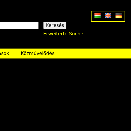
Erweiterte Suche
ások
Közművelődés