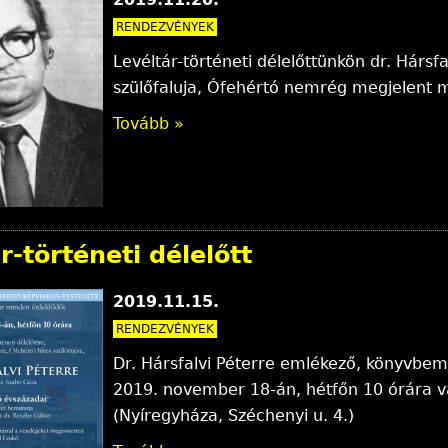
RENDEZVÉNYEK
Levéltár-történeti délelőttünkön dr. Hársf
szülőfaluja, Ófehértó nemrég megjelent 
Tovább »
r-történeti délelőtt
2019.11.15.
RENDEZVÉNYEK
Dr. Hársfalvi Péterre emlékező, könyvbemu
2019. november 18-án, hétfőn 10 órára vá
(Nyíregyháza, Széchenyi u. 4.)