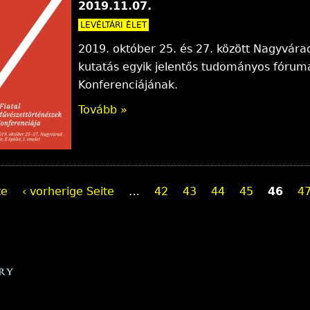
2019.11.07.
LEVÉLTÁRI ÉLET
2019. október 25. és 27. között Nagyvára
kutatás egyik jelentős tudományos fórumá
Konferenciájának.
Tovább »
te
‹ vorherige Seite
…
42
43
44
45
46
4