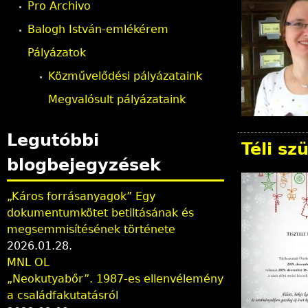
Pro Archivo
i
Balogh István-emlékérem
Pályázatok
n
Közművelődési pályázataink
d
Megvalósult pályázataink
h
Legutóbbi
Téli sz
i
blogbejegyzések
e
„Káros forrásanyagok” Egy
dokumentumkötet betiltásának és
r
megsemmisítésének története
2026.01.28.
MNL OL
„Neokutyabőr”. 1987-es ellenvélemény
a családfakutatásról