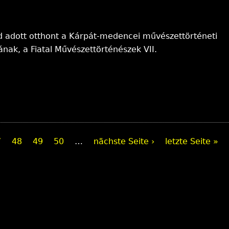
d adott otthont a Kárpát-medencei művészettörténeti
nak, a Fiatal Művészettörténészek VII.
7
48
49
50
…
nächste Seite ›
letzte Seite »