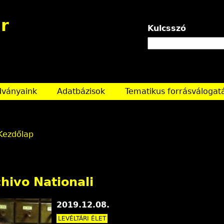
Jump to navigation
r
Kulcsszó
dványaink
Adatbázisok
Tematikus forrásválogat
Kezdőlap
hivo Nationali
2019.12.08.
LEVÉLTÁRI ÉLET