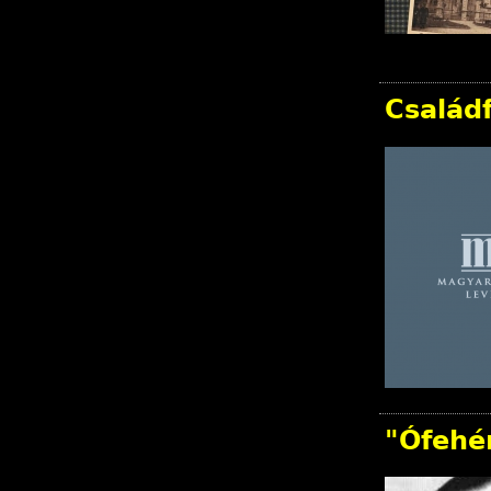
Család
"Ófehér