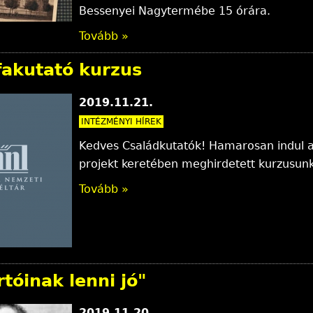
Bessenyei Nagytermébe 15 órára.
Tovább »
fakutató kurzus
2019.11.21.
INTÉZMÉNYI HÍREK
Kedves Családkutatók! Hamarosan indul a
projekt keretében meghirdetett kurzusunk
Tovább »
tóinak lenni jó"
2019.11.20.