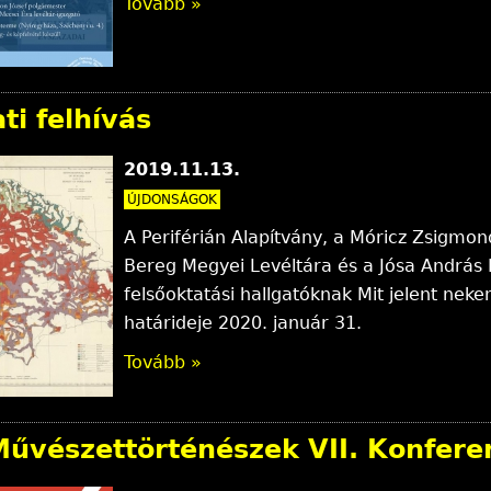
Tovább »
ti felhívás
2019.11.13.
ÚJDONSÁGOK
A Periférián Alapítvány, a Móricz Zsigmo
Bereg Megyei Levéltára és a Jósa András 
felsőoktatási hallgatóknak Mit jelent ne
határideje 2020. január 31.
Tovább »
Művészettörténészek VII. Konfere