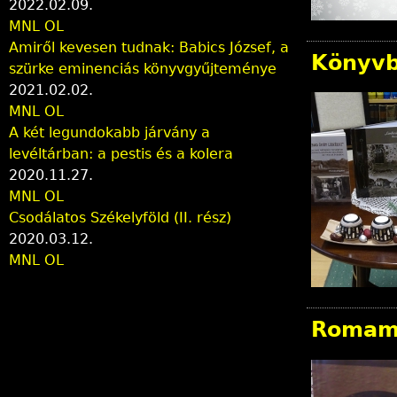
2022.02.09.
MNL OL
Amiről kevesen tudnak: Babics József, a
Könyv
szürke eminenciás könyvgyűjteménye
2021.02.02.
MNL OL
A két legundokabb járvány a
levéltárban: a pestis és a kolera
2020.11.27.
MNL OL
Csodálatos Székelyföld (II. rész)
2020.03.12.
MNL OL
Romamú