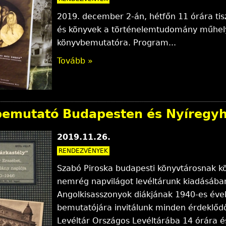
2019. december 2-án, hétfőn 11 órára tis
és könyvek a történelemtudomány műhel
könyvbemutatóra. Program...
Tovább »
emutató Budapesten és Nyíregy
2019.11.26.
RENDEZVÉNYEK
Szabó Piroska budapesti könyvtárosnak k
nemrég napvilágot levéltárunk kiadásába
Angolkisasszonyok diákjának 1940-es évek
bemutatójára invitálunk minden érdeklő
Levéltár Országos Levéltárába 14 órára