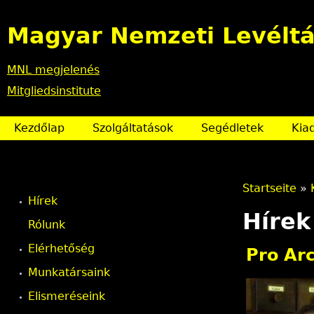
Magyar Nemzeti Levéltá
MNL megjelenés
Mitgliedsinstitute
Kezdőlap
Szolgáltatások
Segédletek
Kia
Startseite
»
Hírek
S
Hírek
Rólunk
i
Elérhetőség
Pro Arc
e
Munkatársaink
Elismeréseink
s