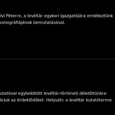
alvi Péterre, a levéltár egykori igazgatójára emlékeztünk
monográfiájának bemutatásával.
tatóval egybekötött levéltár-történeti délelőttünkre
rjuk az érdeklődőket. Helyszín: a levéltár kutatóterme