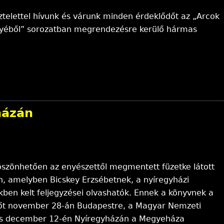
ztelettel hívunk és várunk minden érdeklődőt az „Arcok
yéből” sorozatban megrendezésre kerülő hármas
házán
öszönhetően az enyészettől megmentett füzetke látott
n, amelyben Bicskey Erzsébetnek, a nyíregyházi
ben kelt feljegyzései olvashatók. Ennek a könyvnek a
dőt november 28-án Budapestre, a Magyar Nemzeti
 és december 12-én Nyíregyházán a Megyeháza