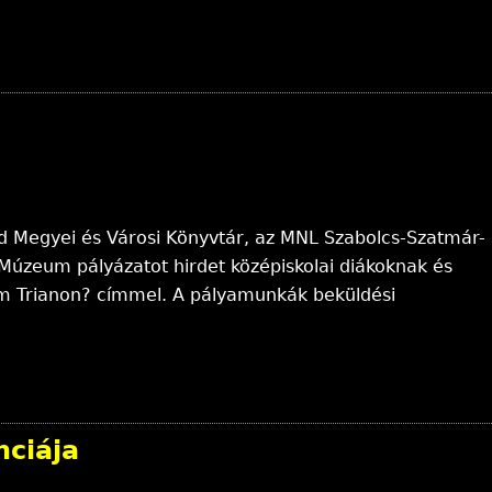
nd Megyei és Városi Könyvtár, az MNL Szabolcs-Szatmár-
Múzeum pályázatot hirdet középiskolai diákoknak és
kem Trianon? címmel. A pályamunkák beküldési
nciája