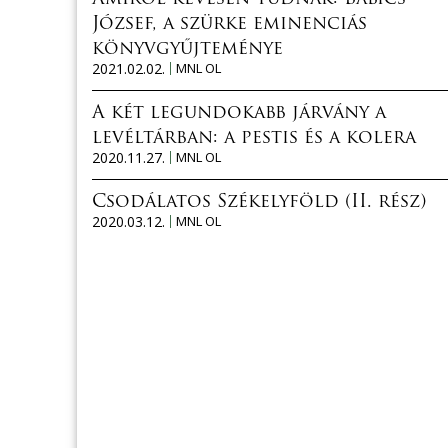
József, a szürke eminenciás
könyvgyűjteménye
2021.02.02.
MNL OL
A két legundokabb járvány a
levéltárban: a pestis és a kolera
2020.11.27.
MNL OL
Csodálatos Székelyföld (II. rész)
2020.03.12.
MNL OL