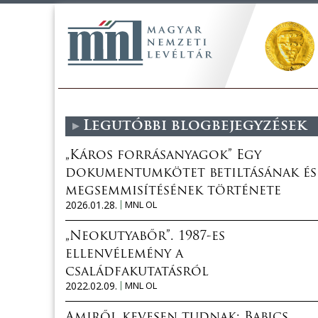
Legutóbbi blogbejegyzések
„Káros forrásanyagok” Egy
dokumentumkötet betiltásának és
megsemmisítésének története
2026.01.28.
MNL OL
„Neokutyabőr”. 1987-es
ellenvélemény a
családfakutatásról
2022.02.09.
MNL OL
Amiről kevesen tudnak: Babics