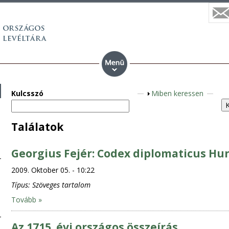
Kulcsszó
A
Miben keressen
n
z
Találatok
e
i
Georgius Fejér: Codex diplomaticus Hung
g
e
2009. Oktober 05. - 10:22
n
Típus:
Szöveges tartalom
Tovább »
Az 1715. évi országos összeírás