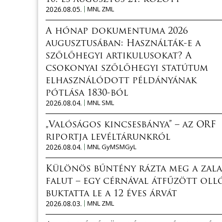
2026.08.05.
MNL ZML
A hónap dokumentuma 2026
augusztusában: Használták-e a
szőlőhegyi artikulusokat? A
csokonyai szőlőhegyi statútum
elhasználódott példányának
pótlása 1830-ból
2026.08.04.
MNL SML
„Valóságos kincsesbánya” – az ORF
riportja levéltárunkról
2026.08.04.
MNL GyMSMGyL
Különös bűntény rázta meg a zala
falut – egy cérnával átfűzött oll
buktatta le a 12 éves árvát
2026.08.03.
MNL ZML