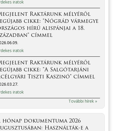
rdekes iratok
Megjelent Raktárunk mélyéről
egújabb cikke: "Nógrád vármegye
rszágos hírű alispánjai a 18.
században" címmel
026.06.09.
rdekes iratok
Megjelent Raktárunk mélyéről
egújabb cikke: "A Salgótarjáni
célgyári Tiszti Kaszinó" címmel
026.03.27.
rdekes iratok
További hírek »
A hónap dokumentuma 2026
ugusztusában: Használták-e a