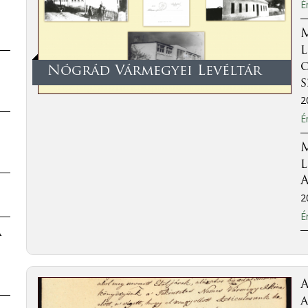
É
l
o
Nógrád Vármegyei Levéltár
2
É
l
A
2
É
a
a