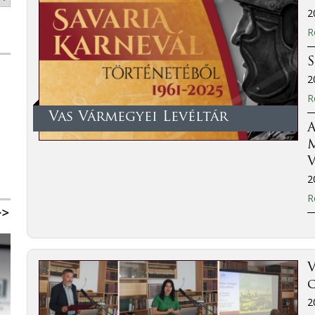
2
R
2
R
Vas Vármegyei Levéltár
A
M
V
2
R
V
2