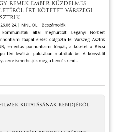
gy remek ember küzdelmes
letéről írt kötetet Várszegi
sztrik
26.06.24.
MNL OL
Beszámolók
 kommunisták által meghurcolt Legányi Norbert
nnonhalmi főapát életét dolgozta fel Várszegi Asztrik
B, emeritus pannonhalmi főapát, a kötetet a Bécsi
pu téri levéltári palotában mutatták be. A könyvből
yszerre ismerhetjük meg a bencés rend...
filmek kutatásának rendjéről