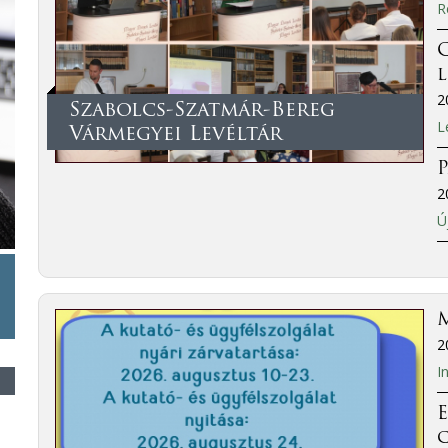
R
C
2
Szabolcs-Szatmár-Bereg
L
Vármegyei Levéltár
P
2
Ú
M
2
I
E