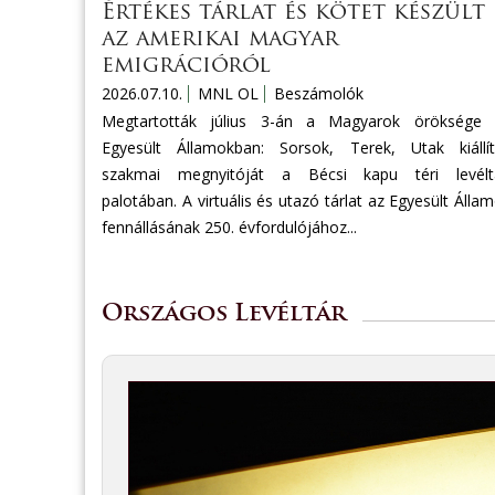
Értékes tárlat és kötet készült
az amerikai magyar
emigrációról
2026.07.10.
MNL OL
Beszámolók
Megtartották július 3-án a Magyarok öröksége 
Egyesült Államokban: Sorsok, Terek, Utak kiállí
szakmai megnyitóját a Bécsi kapu téri levéltá
palotában. A virtuális és utazó tárlat az Egyesült Álla
fennállásának 250. évfordulójához...
Országos Levéltár