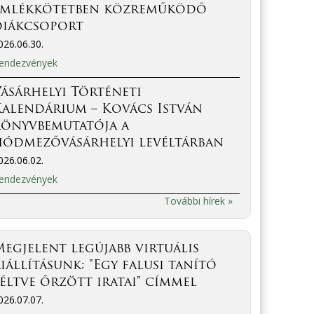
emlékkötetben közreműködő
diákcsoport
026.06.30.
endezvények
ásárhelyi Történeti
Kalendárium – Kovács István
könyvbemutatója a
hódmezővásárhelyi levéltárban
026.06.02.
endezvények
További hírek »
egjelent legújabb virtuális
iállításunk: "Egy falusi tanító
éltve őrzött iratai" címmel
026.07.07.