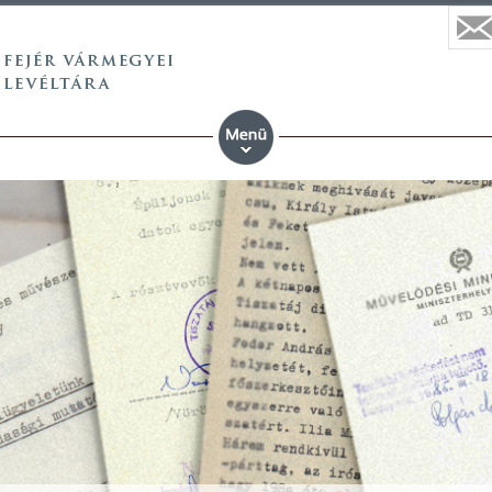
 vármegyei állami anyaköny