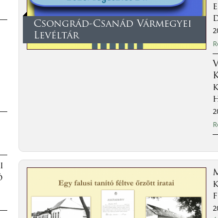
Csongrád-Csanád Vármegyei
2
Levéltár
R
V
2
R
i
M
ó
k
f
2