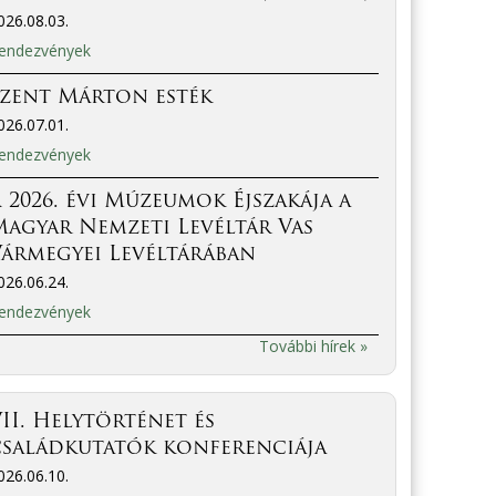
026.08.03.
endezvények
Szent Márton esték
026.07.01.
endezvények
 2026. évi Múzeumok Éjszakája a
agyar Nemzeti Levéltár Vas
ármegyei Levéltárában
026.06.24.
endezvények
További hírek »
II. Helytörténet és
családkutatók konferenciája
026.06.10.