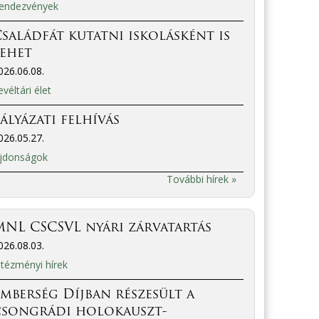
endezvények
saládfát kutatni iskolásként is
lehet
026.06.08.
evéltári élet
ályázati felhívás
026.05.27.
jdonságok
További hírek »
NL CSCSVL nyári zárvatartás
026.08.03.
ntézményi hírek
mberség Díjban részesült a
csongrádi holokauszt-