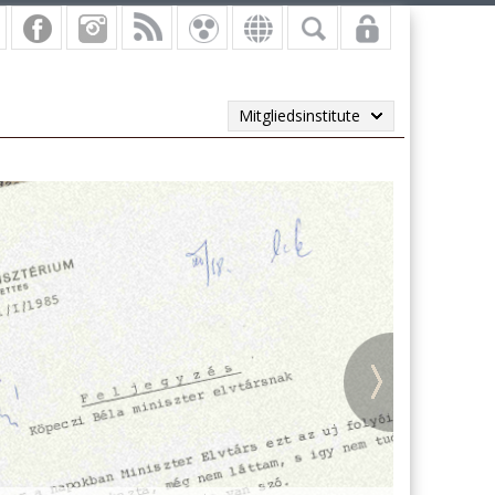
Mitgliedsinstitute
vi másodpéldányok