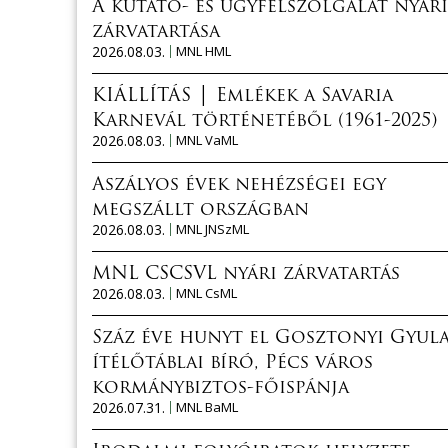
A kutató- és ügyfélszolgálat nyári
zárvatartása
2026.08.03.
MNL HML
KIÁLLÍTÁS │ Emlékek a Savaria
Karnevál történetéből (1961-2025)
2026.08.03.
MNL VaML
Aszályos évek nehézségei egy
megszállt országban
2026.08.03.
MNL JNSzML
MNL CSCSVL nyári zárvatartás
2026.08.03.
MNL CsML
Száz éve hunyt el Gosztonyi Gyul
ítélőtáblai bíró, Pécs város
kormánybiztos-főispánja
2026.07.31.
MNL BaML