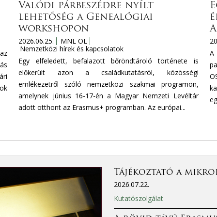
Valódi párbeszédre nyílt
E
lehetőség a Genealógiai
é
workshopon
A
2026.06.25.
MNL OL
20
Nemzetközi hírek és kapcsolatok
az
A
Egy elfeledett, befalazott bőröndtároló története is
tás
pa
előkerült azon a családkutatásról, közösségi
ri
OS
emlékezetről szóló nemzetközi szakmai programon,
mok
ka
amelynek június 16-17-én a Magyar Nemzeti Levéltár
eg
adott otthont az Erasmus+ programban. Az európai...
Tájékoztató a mikro
2026.07.22.
Kutatószolgálat