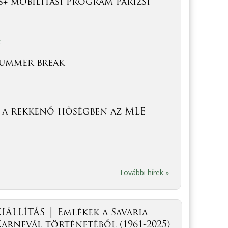
+ mobilitási program párizsi
k
Summer break
 a rekkenő hőségben az MLE
További hírek »
IÁLLÍTÁS │ Emlékek a Savaria
arnevál történetéből (1961-2025)