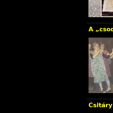
A „cso
Csitár