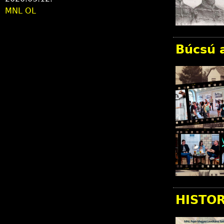
MNL OL
Búcsú a
HISTOR