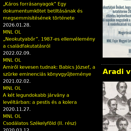
„Káros forrásanyagok” Egy
i
dokumentumkötet betiltásának és
megsemmisítésének története
n
2026.01.28.
MNL OL
d
„Neokutyabőr”. 1987-es ellenvélemény
a családfakutatásról
h
2022.02.09.
MNL OL
i
Amiről kevesen tudnak: Babics József, a
Aradi 
szürke eminenciás könyvgyűjteménye
e
2021.02.02.
MNL OL
r
A két legundokabb járvány a
levéltárban: a pestis és a kolera
2020.11.27.
MNL OL
Csodálatos Székelyföld (II. rész)
2020.03.12.