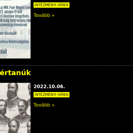
INTÉZMÉNYI HÍREK
Tovább »
vértanúk
2022.10.06.
INTÉZMÉNYI HÍREK
Tovább »