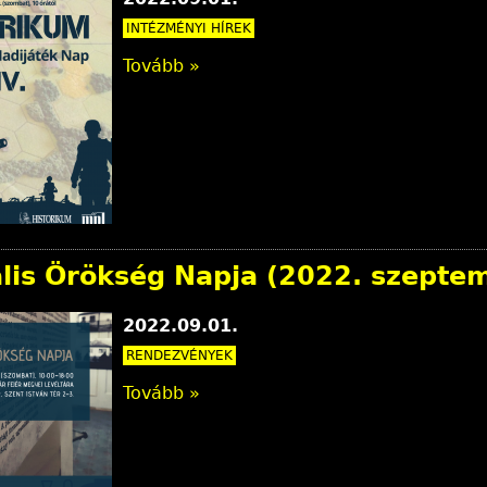
INTÉZMÉNYI HÍREK
Tovább »
ális Örökség Napja (2022. szepte
2022.09.01.
RENDEZVÉNYEK
Tovább »