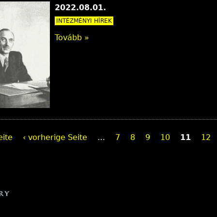
2022.08.01.
INTÉZMÉNYI HÍREK
Tovább »
eite
‹ vorherige Seite
…
7
8
9
10
11
12