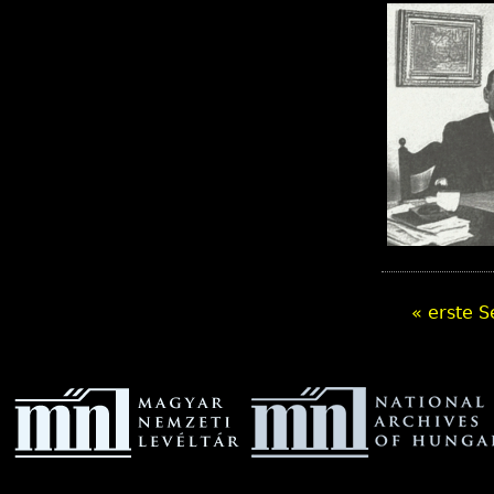
« erste S
S
e
i
t