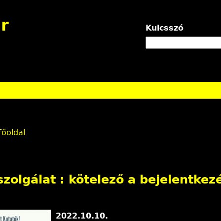
Jump to navigation
r
Kulcsszó
Főoldal
zolgálat : kötelező a bejelentkezé
2022.10.10.