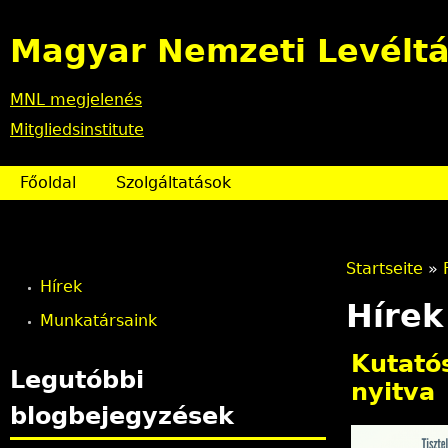
Magyar Nemzeti Levéltá
MNL megjelenés
Mitgliedsinstitute
Főoldal
Szolgáltatások
Startseite
»
Hírek
S
Hírek
Munkatársaink
i
Kutatós
Legutóbbi
e
nyitva
blogbejegyzések
s