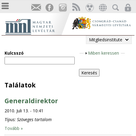
Mitgliedsinstitute
Kulcsszó
A
Miben keressen
n
z
e
i
Találatok
g
e
Generaldirektor
n
2010. Juli 13. - 10:41
Típus:
Szöveges tartalom
Tovább »