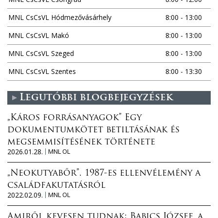
MNL CsCsVL Hódmezővásárhely
8:00 - 13:00
MNL CsCsVL Makó
8:00 - 13:00
MNL CsCsVL Szeged
8:00 - 13:00
MNL CsCsVL Szentes
8:00 - 13:30
Legutóbbi blogbejegyzések
„Káros forrásanyagok” Egy
dokumentumkötet betiltásának és
megsemmisítésének története
2026.01.28.
MNL OL
„Neokutyabőr”. 1987-es ellenvélemény a
családfakutatásról
2022.02.09.
MNL OL
Amiről kevesen tudnak: Babics József, a