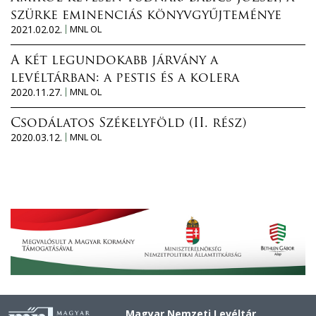
szürke eminenciás könyvgyűjteménye
2021.02.02.
MNL OL
A két legundokabb járvány a
levéltárban: a pestis és a kolera
2020.11.27.
MNL OL
Csodálatos Székelyföld (II. rész)
2020.03.12.
MNL OL
Magyar Nemzeti Levéltár