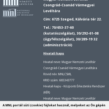
Csongrád-Csanád Vármegyei
Levéltára
Cím: 6725 Szeged, Kálvária tér 22.
Tel.: 70/653-37-60
(kutatószolgálat), 30/292-61-08
(ügyfélszolgálat), 30/289-19 32
(adminisztráció)
Hivatali kapu
Hivatal neve: Magyar Nemzeti Levéltár
Csongrád-Csanád Vármegyei Levéltára
Rövid név: MNLCSML
KRID szám:
665343777
Hivatali kapu - Központi Érkeztetési Rendszer
(KÉR)
Hivatal neve: Magyar Nemzeti Levéltár
Rövid név: MNLCSML
A MNL portál süti (cookie) fájlokat használ, melyeket az Ön gépén