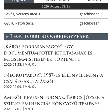
n
2026. August 08. Sa
Békés, Verseny utca 3.
geschlossen
Gyula, Petőfi tér 2.
geschlossen
Legutóbbi blogbejegyzések
„Káros forrásanyagok” Egy
dokumentumkötet betiltásának és
megsemmisítésének története
2026.01.28.
MNL OL
„Neokutyabőr”. 1987-es ellenvélemény a
családfakutatásról
2022.02.09.
MNL OL
Amiről kevesen tudnak: Babics József, a
szürke eminenciás könyvgyűjteménye
2021.02.02.
MNL OL