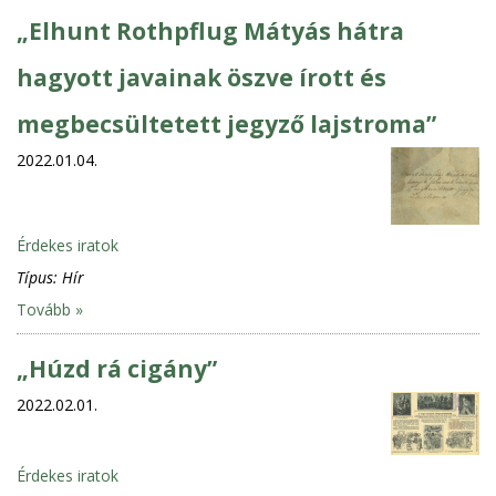
„Elhunt Rothpflug Mátyás hátra
hagyott javainak öszve írott és
megbecsültetett jegyző lajstroma”
2022.01.04.
Érdekes iratok
Típus:
Hír
Tovább »
„Húzd rá cigány”
2022.02.01.
Érdekes iratok