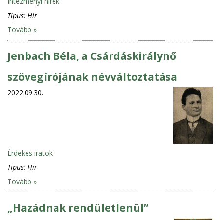
Intézményi hírek
Típus:
Hír
Tovább »
Jenbach Béla, a Csárdáskirálynő
szövegírójának névváltoztatása
2022.09.30.
Érdekes iratok
Típus:
Hír
Tovább »
„Hazádnak rendületlenül”