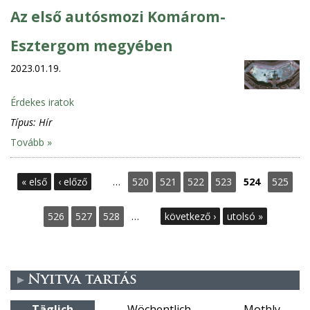
Az első autósmozi Komárom-
Esztergom megyében
2023.01.19.
Érdekes iratok
Típus:
Hír
Tovább »
S
« első
‹ előző
…
520
521
522
523
524
525
e
526
527
528
…
következő ›
utolsó »
i
t
Nyitva tartás
e
Täglich
Wöchentlich
Mothly