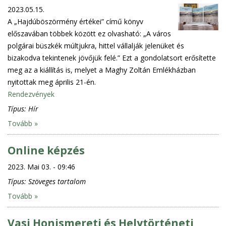
2023.05.15.
A „Hajdúböszörmény értékei” című könyv
előszavában többek között ez olvasható: „A város
polgárai büszkék múltjukra, hittel vállalják jelenüket és
bizakodva tekintenek jövőjük felé.” Ezt a gondolatsort erősítette
meg az a kiállítás is, melyet a Maghy Zoltán Emlékházban
nyitottak meg április 21-én.
Rendezvények
Típus:
Hír
Tovább »
Online képzés
2023. Mai 03. - 09:46
Típus:
Szöveges tartalom
Tovább »
Vasi Honismereti és Helytörténeti