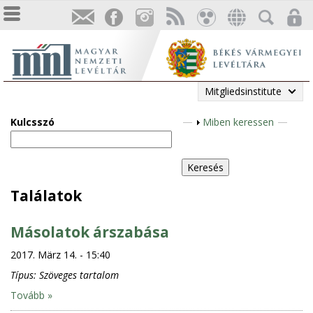
Mitgliedsinstitute
Kulcsszó
A
Miben keressen
n
z
e
i
Találatok
g
e
Másolatok árszabása
n
2017. März 14. - 15:40
Típus:
Szöveges tartalom
Tovább »