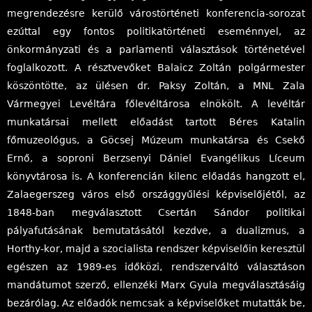
megrendezésre kerülő várostörténeti konferencia-sorozat
ezúttal egy fontos politikatörténeti eseménnyel, az
önkormányzati és a parlamenti választások történetével
foglalkozott. A résztvevőket Balaicz Zoltán polgármester
köszöntötte, az ülésen dr. Paksy Zoltán, a MNL Zala
Vármegyei Levéltára főlevéltárosa elnökölt. A levéltár
munkatársai mellett előadást tartott Béres Katalin
főmuzeológus, a Göcsej Múzeum munkatársa és Csekő
Ernő, a soproni Berzsenyi Dániel Evangélikus Líceum
könyvtárosa is. A konferencián kilenc előadás hangzott el,
Zalaegerszeg város első országgyűlési képviselőjétől, az
1848-ban megválasztott Csertán Sándor politikai
pályafutásának bemutatásától kezdve, a dualizmus, a
Horthy-kor, majd a szocialista rendszer képviselőin keresztül
egészen az 1989-es időközi, rendszerváltó választáson
mandátumot szerző, ellenzéki Marx Gyula megválasztásáig
bezárólag. Az előadók nemcsak a képviselőket mutatták be,