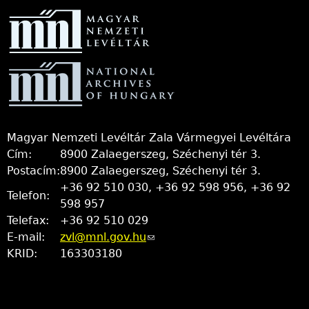
Magyar Nemzeti Levéltár Zala Vármegyei Levéltára
Cím:
8900 Zalaegerszeg, Széchenyi tér 3.
Postacím:
8900 Zalaegerszeg, Széchenyi tér 3.
+36 92 510 030, +36 92 598 956, +36 92
Telefon:
598 957
Telefax:
+36 92 510 029
E-mail:
zvl@mnl.gov.hu
(link
KRID:
163303180
sends
e-
mail)