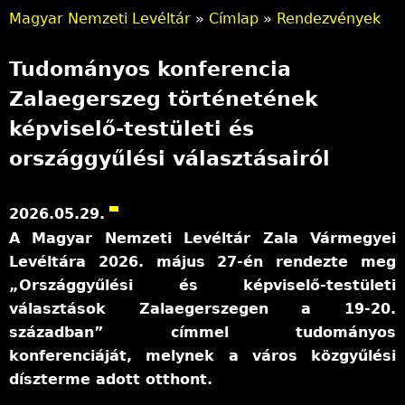
Magyar Nemzeti Levéltár
»
Címlap
»
Rendezvények
J
Tudományos konferencia
e
Zalaegerszeg történetének
l
képviselő-testületi és
e
országgyűlési választásairól
n
l
2026.05.29.
A Magyar Nemzeti Levéltár Zala Vármegyei
e
Levéltára 2026. május 27-én rendezte meg
g
„Országgyűlési és képviselő-testületi
választások Zalaegerszegen a 19-20.
i
században” címmel tudományos
h
konferenciáját, melynek a város közgyűlési
e
díszterme adott otthont.