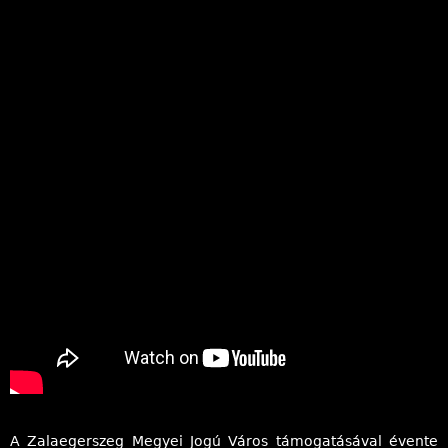
l
y
A Zalaegerszeg Megyei Jogú Város támogatásával évente