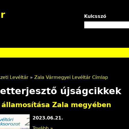
Jump to navigation
r
Kulcsszó
eti Levéltár
»
Zala Vármegyei Levéltár Címlap
etterjesztő újságcikkek
k államosítása Zala megyében
2023.06.21.
Tovább »