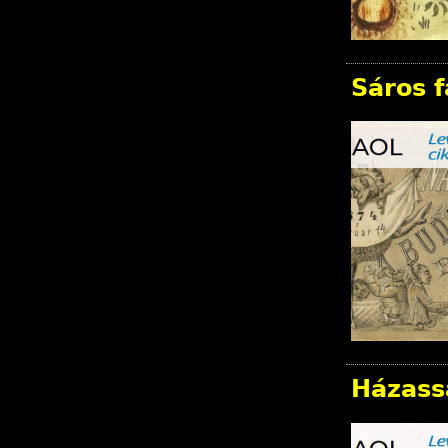
Sáros 
Házass