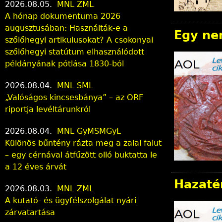
2026.08.05.
MNL ZML
A hónap dokumentuma 2026
augusztusában: Használták-e a
Egy ne
szőlőhegyi artikulusokat? A csokonyai
szőlőhegyi statútum elhasználódott
példányának pótlása 1830-ból
2026.08.04.
MNL SML
„Valóságos kincsesbánya” – az ORF
riportja levéltárunkról
2026.08.04.
MNL GyMSMGyL
Különös bűntény rázta meg a zalai falut
– egy cérnával átfűzött olló buktatta le
a 12 éves árvát
Hazaté
2026.08.03.
MNL ZML
A kutató- és ügyfélszolgálat nyári
zárvatartása