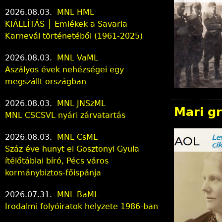
2026.08.03.
MNL HML
KIÁLLÍTÁS │ Emlékek a Savaria
Karnevál történetéből (1961-2025)
2026.08.03.
MNL VaML
Aszályos évek nehézségei egy
megszállt országban
2026.08.03.
MNL JNSzML
Mari gr
MNL CSCSVL nyári zárvatartás
2026.08.03.
MNL CsML
Száz éve hunyt el Gosztonyi Gyula
ítélőtáblai bíró, Pécs város
kormánybiztos-főispánja
2026.07.31.
MNL BaML
Irodalmi folyóiratok helyzete 1986-ban