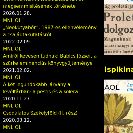
megsemmisítésének története
2026.01.28.
MNL OL
„Neokutyabőr”. 1987-es ellenvélemény
a családfakutatásról
2022.02.09.
MNL OL
Amiről kevesen tudnak: Babics József, a
szürke eminenciás könyvgyűjteménye
Ispiki
2021.02.02.
MNL OL
A két legundokabb járvány a
levéltárban: a pestis és a kolera
2020.11.27.
MNL OL
Csodálatos Székelyföld (II. rész)
2020.03.12.
MNL OL