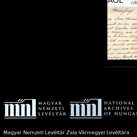
O
l
d
a
Magyar Nemzeti Levéltár Zala Vármegyei Levéltára