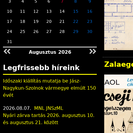
3
4
5
6
7
8
9
n
10
11
12
13
14
15
16
17
18
19
20
21
22
23
l
24
25
26
27
28
29
30
e
31
Augusztus 2026
g
Zalaege
Legfrissebb híreink
i
Időszaki kiállítás mutatja be Jász-
h
Nagykun-Szolnok vármegye elmúlt 150
évét
e
2026.08.07.
MNL JNSzML
l
Nyári zárva tartás 2026. augusztus 10.
és augusztus 21. között
y