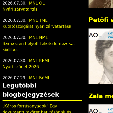
2026.07.30.
MNL OL
Nyári zárvatartás
Petőfi 
2026.07.30.
MNL TML
Kutatószolgálat nyári zárvatartása
2026.07.30.
MNL NML
Barnaszén helyett fekete lemezek... -
kiállítás
2026.07.30.
MNL KEML
Nyári szünet 2026
2026.07.29.
MNL BéML
Legutóbbi
blogbejegyzések
Zala m
„Káros forrásanyagok” Egy
dokumentumkötet betiltásának és