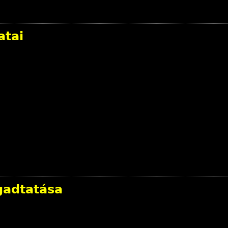
atai
gadtatása