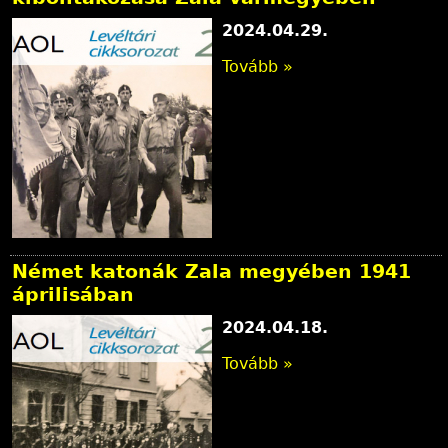
2024.04.29.
Tovább »
Német katonák Zala megyében 1941
áprilisában
2024.04.18.
Tovább »