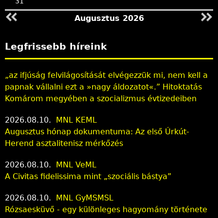
31
Augusztus 2026
Legfrissebb híreink
„az ifjúság felvilágosítását elvégezzük mi, nem kell a
papnak vállalni ezt a »nagy áldozatot«.” Hitoktatás
Komárom megyében a szocializmus évtizedeiben
2026.08.10.
MNL KEML
Augusztus hónap dokumentuma: Az első Úrkút-
Herend asztalitenisz mérkőzés
2026.08.10.
MNL VeML
A Civitas fidelissima mint „szociális bástya”
2026.08.10.
MNL GyMSMSL
Rózsaesküvő - egy különleges hagyomány története