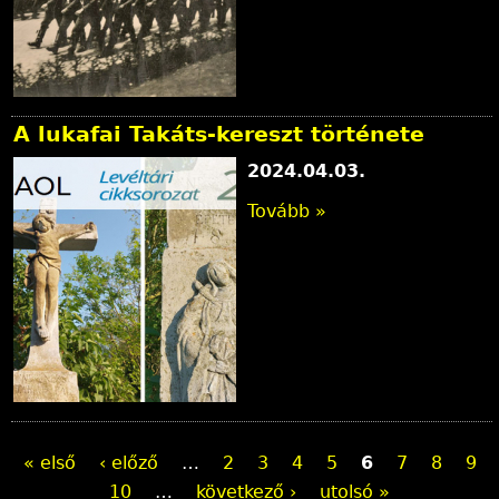
A lukafai Takáts-kereszt története
2024.04.03.
Tovább »
O
« első
‹ előző
…
2
3
4
5
6
7
8
9
10
…
következő ›
utolsó »