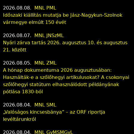
2026.08.08.
MNL PML
Időszaki kiállítás mutatja be Jász-Nagykun-Szolnok
vármegye elmúlt 150 évét
2026.08.07.
MNL JNSzML
Nyári zárva tartás 2026. augusztus 10. és augusztus
21. között
2026.08.05.
MNL ZML
A hónap dokumentuma 2026 augusztusában:
Használták-e a szőlőhegyi artikulusokat? A csokonyai
szőlőhegyi statútum elhasználódott példányának
pótlása 1830-ból
2026.08.04.
MNL SML
„Valóságos kincsesbánya” – az ORF riportja
levéltárunkról
2026.08.04.
MNL GyMSMGyL