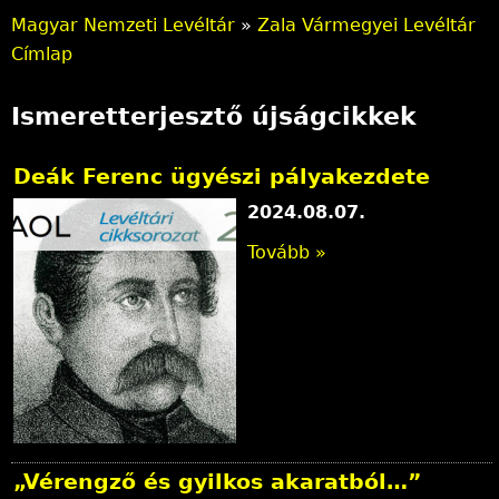
Magyar Nemzeti Levéltár
»
Zala Vármegyei Levéltár
J
Címlap
e
Ismeretterjesztő újságcikkek
l
e
Deák Ferenc ügyészi pályakezdete
2024.08.07.
n
Tovább »
l
e
g
i
h
e
„Vérengző és gyilkos akaratból…”