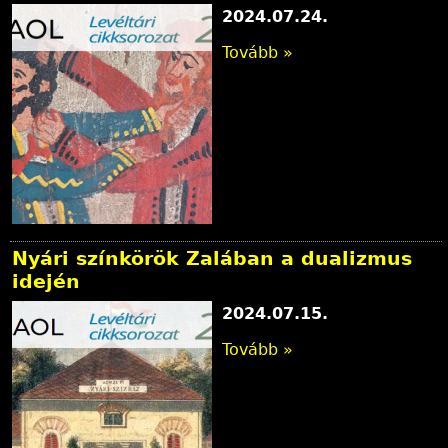
l
2024.07.24.
y
Tovább »
Nyári színkörök Zalában a dualizmus
idején
2024.07.15.
Tovább »