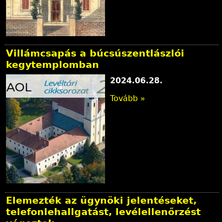
Villámcsapás a búcsúszentlászlói
kegytemplomban
2024.06.28.
Tovább »
Elemezték az ügynöki jelentéseket,
telefonlehallgatást, levélellenőrzést