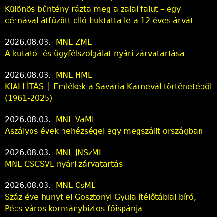
Különös bűntény rázta meg a zalai falut – egy
cérnával átfűzött olló buktatta le a 12 éves árvát
2026.08.03.
MNL ZML
A kutató- és ügyfélszolgálat nyári zárvatartása
2026.08.03.
MNL HML
KIÁLLÍTÁS │ Emlékek a Savaria Karnevál történetéből
(1961-2025)
2026.08.03.
MNL VaML
Aszályos évek nehézségei egy megszállt országban
2026.08.03.
MNL JNSzML
MNL CSCSVL nyári zárvatartás
2026.08.03.
MNL CsML
Száz éve hunyt el Gosztonyi Gyula ítélőtáblai bíró,
Pécs város kormánybiztos-főispánja