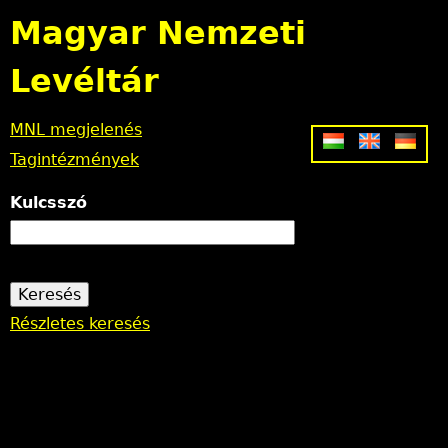
Jump to navigation
Magyar Nemzeti
Levéltár
MNL megjelenés
Tagintézmények
Kulcsszó
Részletes keresés