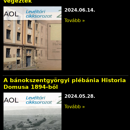
végeztek
2024.06.14.
Tovább »
A bánokszentgyörgyi plébánia Historia
Domusa 1894-ből
2024.05.28.
Tovább »