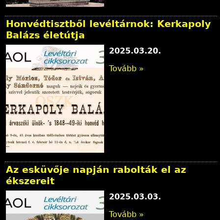
Honvédtisztből levéltárnok: Kerkapoly
Balázs életútja
2025.03.20.
Tovább »
Az esküvője napján rabolták el az
ékszereit
2025.03.03.
Tovább »