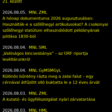
21. között
2026.08.05.
MNL ZML
A hónap dokumentuma 2026 augusztusában:
Használták-e a szőlőhegyi artikulusokat? A csokonyai
szőlőhegyi statútum elhasználódott példányának
pótlása 1830-ból
2026.08.04.
MNL SML
„Valóságos kincsesbánya” – az ORF riportja
levéltárunkról
2026.08.04.
MNL GyMSMGyL
Különös bűntény rázta meg a zalai falut – egy
cérnával átfűzött olló buktatta le a 12 éves árvát
2026.08.03.
MNL ZML
A kutató- és ügyfélszolgálat nyári zárvatartása
2026.08.03.
MNL HML