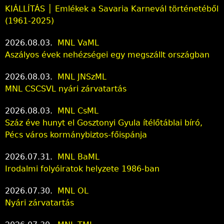
KIÁLLÍTÁS │ Emlékek a Savaria Karnevál történetéből
(1961-2025)
2026.08.03.
MNL VaML
Aszályos évek nehézségei egy megszállt országban
2026.08.03.
MNL JNSzML
MNL CSCSVL nyári zárvatartás
2026.08.03.
MNL CsML
Száz éve hunyt el Gosztonyi Gyula ítélőtáblai bíró,
Pécs város kormánybiztos-főispánja
2026.07.31.
MNL BaML
Irodalmi folyóiratok helyzete 1986-ban
2026.07.30.
MNL OL
Nyári zárvatartás