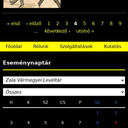
O
« első
‹ előző
1
2
3
4
5
6
7
8
9
…
következő ›
utolsó »
l
d
Főoldal
Rólunk
Szolgáltatások
Kutatás
a
Eseménynaptár
l
a
k
H
K
SZ
CS
P
SZ
V
1
2
3
4
5
6
7
8
9