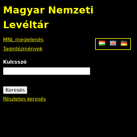
Jump to navigation
Magyar Nemzeti
Levéltár
MNL megjelenés
Tagintézmények
Kulcsszó
Részletes keresés