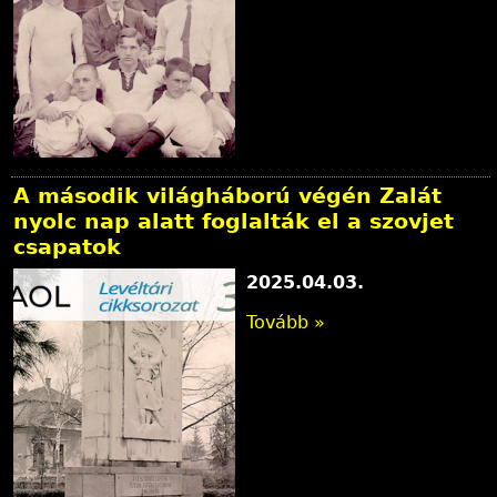
A második világháború végén Zalát
nyolc nap alatt foglalták el a szovjet
csapatok
2025.04.03.
Tovább »