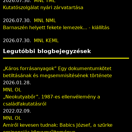
2026.07.30.
MNL TML
Kutatószolgálat nyári zárvatartása
2026.07.30.
MNL NML
Barnaszén helyett fekete lemezek... - kiállítás
2026.07.30.
MNL KEML
Legutóbbi blogbejegyzések
„Káros forrásanyagok” Egy dokumentumkötet
betiltásának és megsemmisítésének története
2026.01.28.
MNL OL
„Neokutyabőr”. 1987-es ellenvélemény a
családfakutatásról
2022.02.09.
MNL OL
Amiről kevesen tudnak: Babics József, a szürke