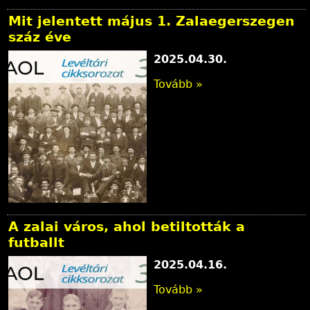
l
Mit jelentett május 1. Zalaegerszegen
y
száz éve
2025.04.30.
Tovább »
A zalai város, ahol betiltották a
futballt
2025.04.16.
Tovább »