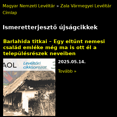
Magyar Nemzeti Levéltár
»
Zala Vármegyei Levéltár
J
Címlap
e
Ismeretterjesztő újságcikkek
l
e
Barlahida titkai – Egy eltűnt nemesi
család emléke még ma is ott él a
n
településrészek neveiben
l
2025.05.14.
e
Tovább »
g
i
h
e