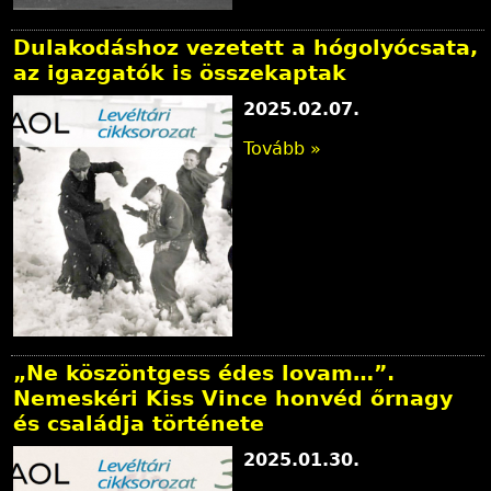
Dulakodáshoz vezetett a hógolyócsata,
az igazgatók is összekaptak
2025.02.07.
Tovább »
„Ne köszöntgess édes lovam…”.
Nemeskéri Kiss Vince honvéd őrnagy
és családja története
2025.01.30.