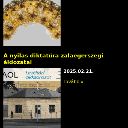
A nyilas diktatúra zalaegerszegi
áldozatai
2025.02.21.
Tovább »