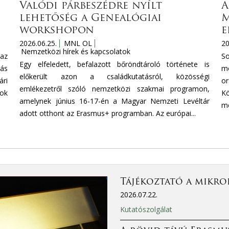
Valódi párbeszédre nyílt
A
lehetőség a Genealógiai
M
workshopon
e
2026.06.25.
MNL OL
20
Nemzetközi hírek és kapcsolatok
az
S
Egy elfeledett, befalazott bőröndtároló története is
tás
mo
előkerült azon a családkutatásról, közösségi
ri
or
emlékezetről szóló nemzetközi szakmai programon,
mok
Kö
amelynek június 16-17-én a Magyar Nemzeti Levéltár
mé
adott otthont az Erasmus+ programban. Az európai...
Tájékoztató a mikro
2026.07.22.
Kutatószolgálat