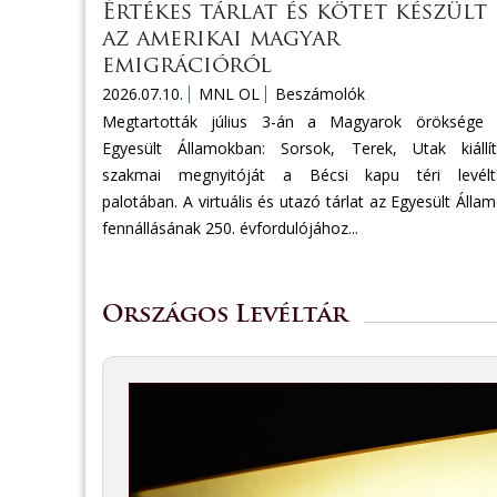
Értékes tárlat és kötet készült
az amerikai magyar
emigrációról
2026.07.10.
MNL OL
Beszámolók
Megtartották július 3-án a Magyarok öröksége 
Egyesült Államokban: Sorsok, Terek, Utak kiállí
szakmai megnyitóját a Bécsi kapu téri levéltá
palotában. A virtuális és utazó tárlat az Egyesült Álla
fennállásának 250. évfordulójához...
Országos Levéltár