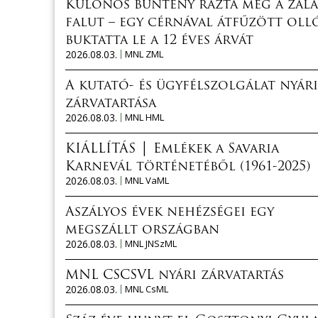
Különös bűntény rázta meg a zala
falut – egy cérnával átfűzött oll
buktatta le a 12 éves árvát
2026.08.03.
MNL ZML
A kutató- és ügyfélszolgálat nyári
zárvatartása
2026.08.03.
MNL HML
KIÁLLÍTÁS │ Emlékek a Savaria
Karnevál történetéből (1961-2025)
2026.08.03.
MNL VaML
Aszályos évek nehézségei egy
megszállt országban
2026.08.03.
MNL JNSzML
MNL CSCSVL nyári zárvatartás
2026.08.03.
MNL CsML