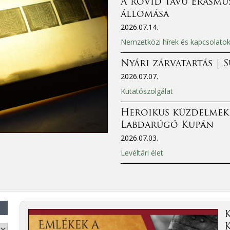
A rövid távú Erasmus
állomása
2026.07.14.
Nemzetközi hírek és kapcsolato
Nyári zárvatartás | 
2026.07.07.
Kutatószolgálat
Heroikus küzdelmek
Labdarúgó Kupán
2026.07.03.
Levéltári élet
K
K