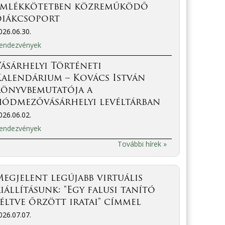
emlékkötetben közreműködő
diákcsoport
026.06.30.
endezvények
ásárhelyi Történeti
Kalendárium – Kovács István
könyvbemutatója a
hódmezővásárhelyi levéltárban
026.06.02.
endezvények
További hírek »
egjelent legújabb virtuális
iállításunk: "Egy falusi tanító
éltve őrzött iratai" címmel
026.07.07.