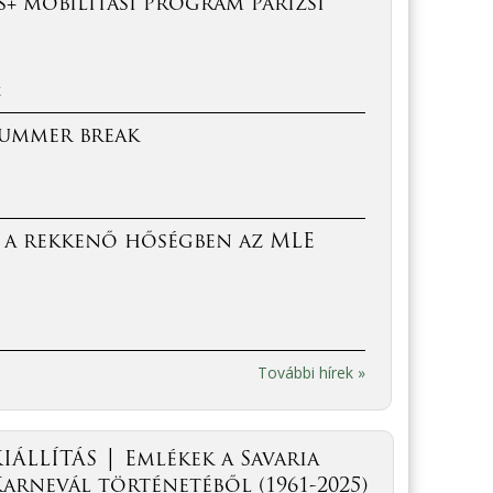
+ mobilitási program párizsi
k
Summer break
 a rekkenő hőségben az MLE
További hírek »
IÁLLÍTÁS │ Emlékek a Savaria
arnevál történetéből (1961-2025)