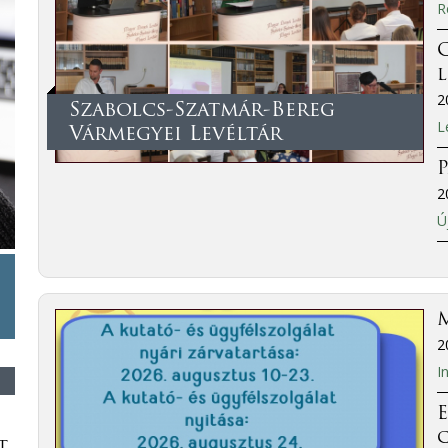
R
C
2
Szabolcs-Szatmár-Bereg
L
Vármegyei Levéltár
P
2
Ú
M
2
I
E
t