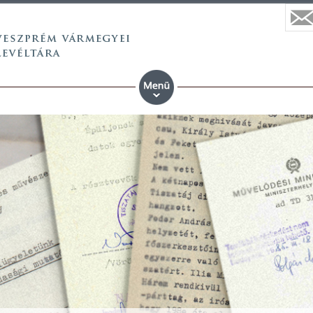
 vármegyei állami anyaköny