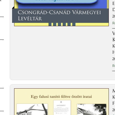
Csongrád-Csanád Vármegyei
2
Levéltár
R
V
2
R
M
k
f
2