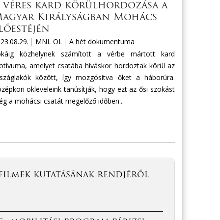
 véres kard körülhordozása a
agyar Királyságban Mohács
lőestéjén
23.08.29.
MNL OL
A hét dokumentuma
okáig közhelynek számított a vérbe mártott kard
tívuma, amelyet csatába híváskor hordoztak körül az
száglakók között, így mozgósítva őket a háborúra.
zépkori okleveleink tanúsítják, hogy ezt az ősi szokást
g a mohácsi csatát megelőző időben...
filmek kutatásának rendjéről