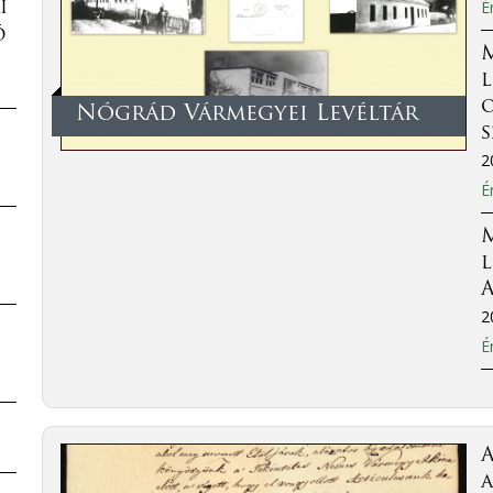
É
i
ó
l
o
Nógrád Vármegyei Levéltár
2
É
l
A
2
É
a