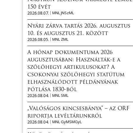
150 évét
2026.08.07.
MNL JNSzML
Nyári zárva tartás 2026. augusztus
10. és augusztus 21. között
2026.08.05.
MNL ZML
A hónap dokumentuma 2026
augusztusában: Használták-e a
szőlőhegyi artikulusokat? A
csokonyai szőlőhegyi statútum
elhasználódott példányának
pótlása 1830-ból
2026.08.04.
MNL SML
„Valóságos kincsesbánya” – az ORF
riportja levéltárunkról
2026.08.04.
MNL GyMSMGyL