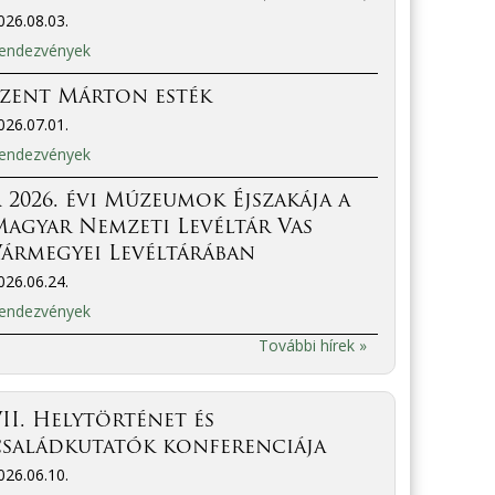
026.08.03.
endezvények
Szent Márton esték
026.07.01.
endezvények
 2026. évi Múzeumok Éjszakája a
agyar Nemzeti Levéltár Vas
ármegyei Levéltárában
026.06.24.
endezvények
További hírek »
II. Helytörténet és
családkutatók konferenciája
026.06.10.