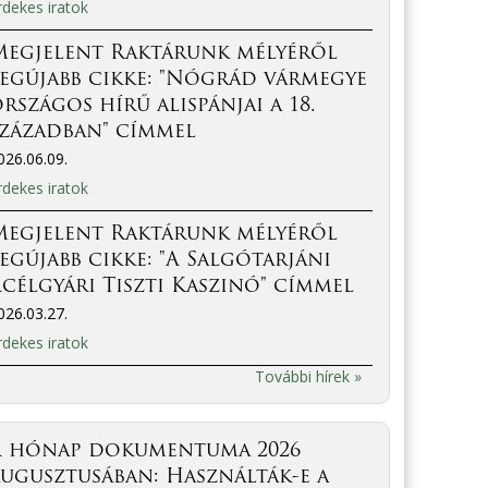
rdekes iratok
Megjelent Raktárunk mélyéről
egújabb cikke: "Nógrád vármegye
rszágos hírű alispánjai a 18.
században" címmel
026.06.09.
rdekes iratok
Megjelent Raktárunk mélyéről
egújabb cikke: "A Salgótarjáni
célgyári Tiszti Kaszinó" címmel
026.03.27.
rdekes iratok
További hírek »
A hónap dokumentuma 2026
ugusztusában: Használták-e a