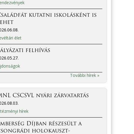
endezvények
saládfát kutatni iskolásként is
lehet
026.06.08.
evéltári élet
ályázati felhívás
026.05.27.
jdonságok
További hírek »
NL CSCSVL nyári zárvatartás
026.08.03.
ntézményi hírek
mberség Díjban részesült a
csongrádi holokauszt-