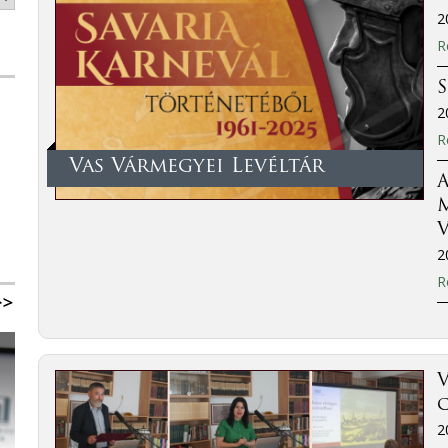
2
R
2
R
Vas Vármegyei Levéltár
A
M
V
2
R
V
2