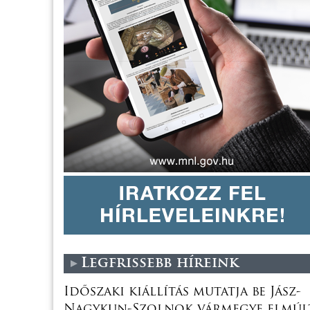
Legfrissebb híreink
Időszaki kiállítás mutatja be Jász-
Nagykun-Szolnok vármegye elmúl