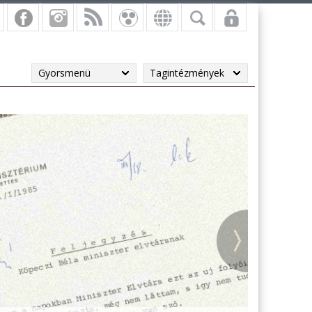
Gyorsmenü
Tagintézmények
vi másodpéldányok