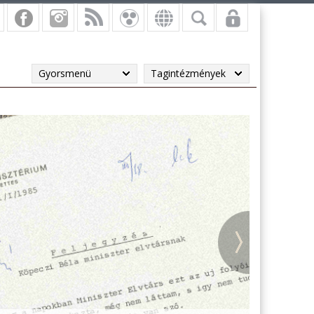
Gyorsmenü
Tagintézmények
vi másodpéldányok