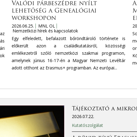
Valódi párbeszédre nyílt
A
lehetőség a Genealógiai
M
workshopon
e
2026.06.25.
MNL OL
20
Nemzetközi hírek és kapcsolatok
az
S
Egy elfeledett, befalazott bőröndtároló története is
tás
mo
előkerült azon a családkutatásról, közösségi
ri
or
emlékezetről szóló nemzetközi szakmai programon,
mok
Kö
amelynek június 16-17-én a Magyar Nemzeti Levéltár
mé
adott otthont az Erasmus+ programban. Az európai...
Tájékoztató a mikro
2026.07.22.
Kutatószolgálat