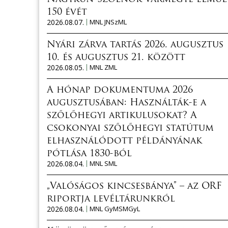
150 évét
2026.08.07.
MNL JNSzML
Nyári zárva tartás 2026. augusztus
10. és augusztus 21. között
2026.08.05.
MNL ZML
A hónap dokumentuma 2026
augusztusában: Használták-e a
szőlőhegyi artikulusokat? A
csokonyai szőlőhegyi statútum
elhasználódott példányának
pótlása 1830-ból
2026.08.04.
MNL SML
„Valóságos kincsesbánya” – az ORF
riportja levéltárunkról
2026.08.04.
MNL GyMSMGyL