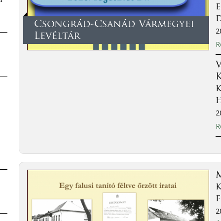
Csongrád-Csanád Vármegyei
2
Levéltár
R
V
2
R
M
k
f
2