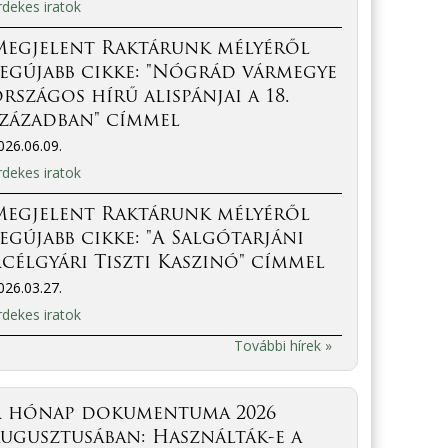
rdekes iratok
Megjelent Raktárunk mélyéről
egújabb cikke: "Nógrád vármegye
rszágos hírű alispánjai a 18.
században" címmel
026.06.09.
rdekes iratok
Megjelent Raktárunk mélyéről
egújabb cikke: "A Salgótarjáni
célgyári Tiszti Kaszinó" címmel
026.03.27.
rdekes iratok
További hírek »
A hónap dokumentuma 2026
ugusztusában: Használták-e a