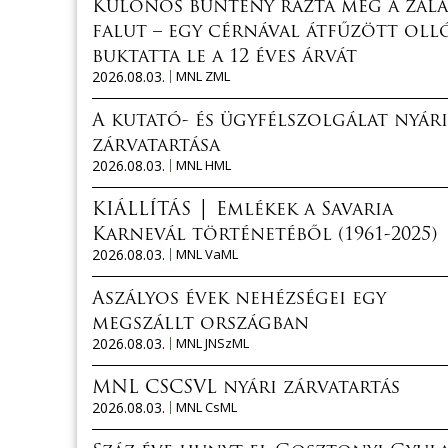
Különös bűntény rázta meg a zala
falut – egy cérnával átfűzött oll
buktatta le a 12 éves árvát
2026.08.03.
MNL ZML
A kutató- és ügyfélszolgálat nyári
zárvatartása
2026.08.03.
MNL HML
KIÁLLÍTÁS │ Emlékek a Savaria
Karnevál történetéből (1961-2025)
2026.08.03.
MNL VaML
Aszályos évek nehézségei egy
megszállt országban
2026.08.03.
MNL JNSzML
MNL CSCSVL nyári zárvatartás
2026.08.03.
MNL CsML