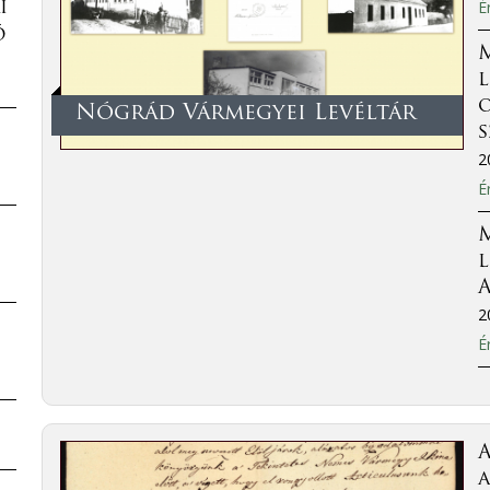
É
i
ó
l
o
Nógrád Vármegyei Levéltár
2
É
l
A
2
É
a