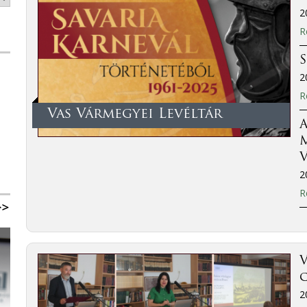
2
R
2
R
Vas Vármegyei Levéltár
A
M
V
2
R
V
2