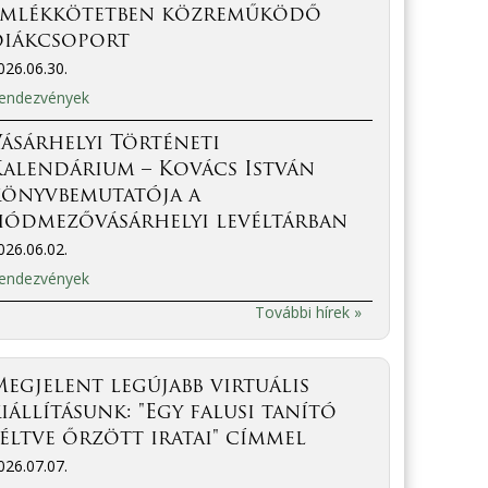
emlékkötetben közreműködő
diákcsoport
026.06.30.
endezvények
ásárhelyi Történeti
Kalendárium – Kovács István
könyvbemutatója a
hódmezővásárhelyi levéltárban
026.06.02.
endezvények
További hírek »
egjelent legújabb virtuális
iállításunk: "Egy falusi tanító
éltve őrzött iratai" címmel
026.07.07.