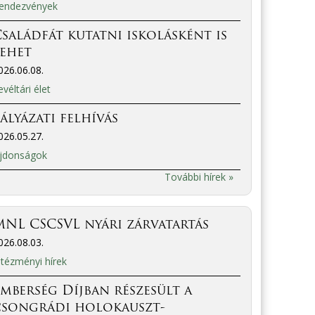
endezvények
saládfát kutatni iskolásként is
lehet
026.06.08.
evéltári élet
ályázati felhívás
026.05.27.
jdonságok
További hírek »
NL CSCSVL nyári zárvatartás
026.08.03.
ntézményi hírek
mberség Díjban részesült a
csongrádi holokauszt-