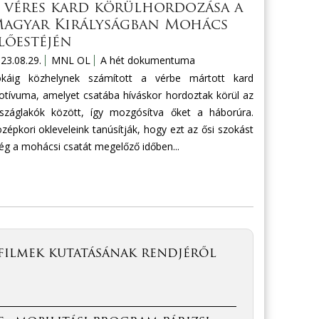
 véres kard körülhordozása a
agyar Királyságban Mohács
lőestéjén
23.08.29.
MNL OL
A hét dokumentuma
okáig közhelynek számított a vérbe mártott kard
tívuma, amelyet csatába híváskor hordoztak körül az
száglakók között, így mozgósítva őket a háborúra.
zépkori okleveleink tanúsítják, hogy ezt az ősi szokást
g a mohácsi csatát megelőző időben...
filmek kutatásának rendjéről