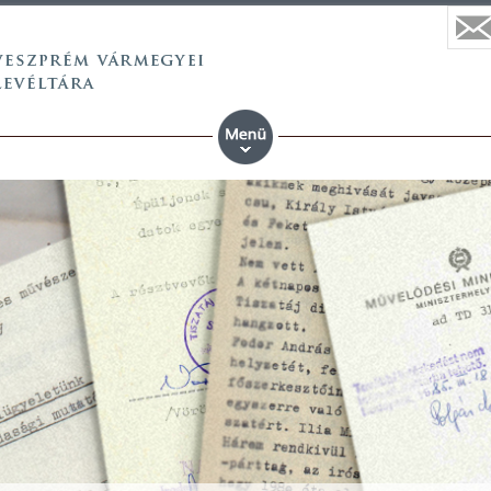
 vármegyei állami anyaköny