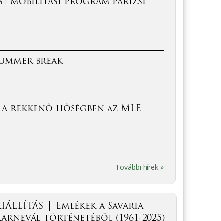
+ mobilitási program párizsi
k
Summer break
 a rekkenő hőségben az MLE
További hírek »
IÁLLÍTÁS │ Emlékek a Savaria
arnevál történetéből (1961-2025)