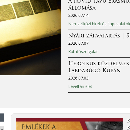
A rövid távú Erasmus
állomása
2026.07.14.
Nemzetközi hírek és kapcsolato
Nyári zárvatartás | 
2026.07.07.
Kutatószolgálat
Heroikus küzdelmek
Labdarúgó Kupán
2026.07.03.
Levéltári élet
K
K