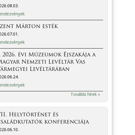
026.08.03.
endezvények
Szent Márton esték
026.07.01.
endezvények
 2026. évi Múzeumok Éjszakája a
agyar Nemzeti Levéltár Vas
ármegyei Levéltárában
026.06.24.
endezvények
További hírek »
II. Helytörténet és
családkutatók konferenciája
026.06.10.