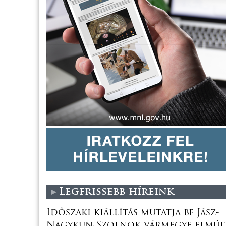
Legfrissebb híreink
Időszaki kiállítás mutatja be Jász-
Nagykun-Szolnok vármegye elmúl