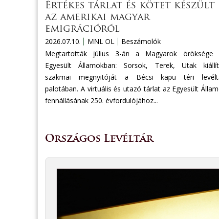
Értékes tárlat és kötet készült
az amerikai magyar
emigrációról
2026.07.10.
MNL OL
Beszámolók
Megtartották július 3-án a Magyarok öröksége 
Egyesült Államokban: Sorsok, Terek, Utak kiállí
szakmai megnyitóját a Bécsi kapu téri levéltá
palotában. A virtuális és utazó tárlat az Egyesült Álla
fennállásának 250. évfordulójához...
Országos Levéltár