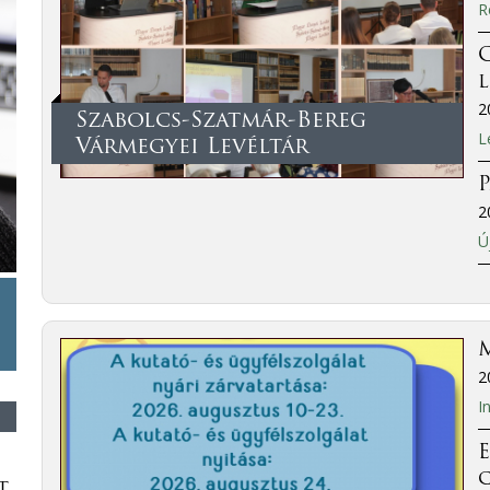
R
C
2
Szabolcs-Szatmár-Bereg
L
Vármegyei Levéltár
P
2
Ú
M
2
I
E
t