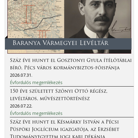
Baranya Vármegyei Levéltár
Száz éve hunyt el Gosztonyi Gyula ítélőtáblai
bíró, Pécs város kormánybiztos-főispánja
2026.07.31.
Évfordulós megemlékezés
150 éve született Szőnyi Ottó régész,
levéltáros, művészettörténész
2026.07.22.
Évfordulós megemlékezés
Száz éve hunyt el Késmárky István a Pécsi
Püspöki Joglíceum igazgatója, az Erzsébet
Tudományegyetem jogi kari dékánja