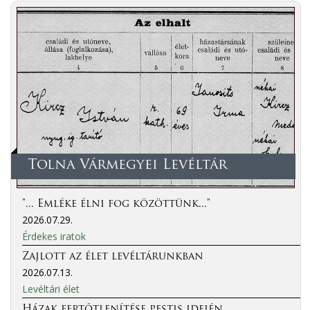
Tolna Vármegyei Levéltár
"... Emléke élni fog közöttünk..."
2026.07.29.
Érdekes iratok
Zajlott az élet levéltárunkban
2026.07.13.
Levéltári élet
Házak fertőtlenítése pestis idején