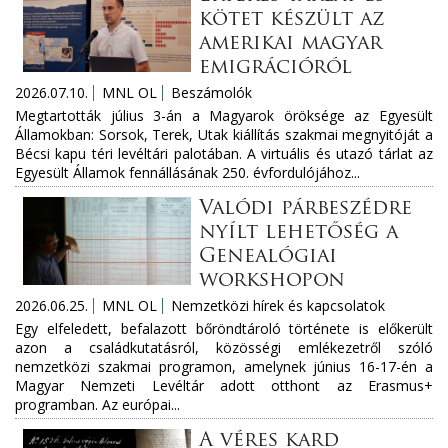
kötet készült az
amerikai magyar
emigrációról
2026.07.10.
MNL OL
Beszámolók
Megtartották július 3-án a Magyarok öröksége az Egyesült
Államokban: Sorsok, Terek, Utak kiállítás szakmai megnyitóját a
Bécsi kapu téri levéltári palotában. A virtuális és utazó tárlat az
Egyesült Államok fennállásának 250. évfordulójához...
Valódi párbeszédre
nyílt lehetőség a
Genealógiai
workshopon
2026.06.25.
MNL OL
Nemzetközi hírek és kapcsolatok
Egy elfeledett, befalazott bőröndtároló története is előkerült
azon a családkutatásról, közösségi emlékezetről szóló
nemzetközi szakmai programon, amelynek június 16-17-én a
Magyar Nemzeti Levéltár adott otthont az Erasmus+
programban. Az európai...
A véres kard