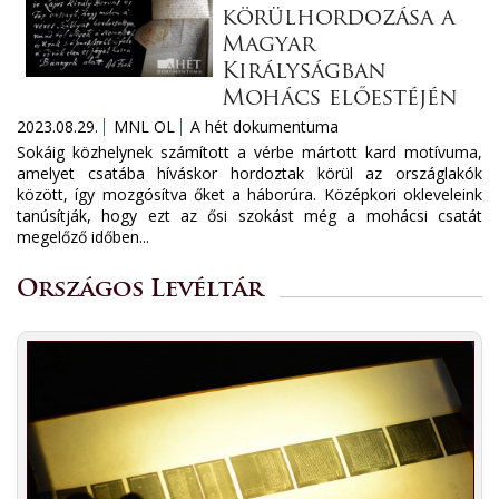
körülhordozása a
Magyar
Királyságban
Mohács előestéjén
2023.08.29.
MNL OL
A hét dokumentuma
Sokáig közhelynek számított a vérbe mártott kard motívuma,
amelyet csatába híváskor hordoztak körül az országlakók
között, így mozgósítva őket a háborúra. Középkori okleveleink
tanúsítják, hogy ezt az ősi szokást még a mohácsi csatát
megelőző időben...
Országos Levéltár