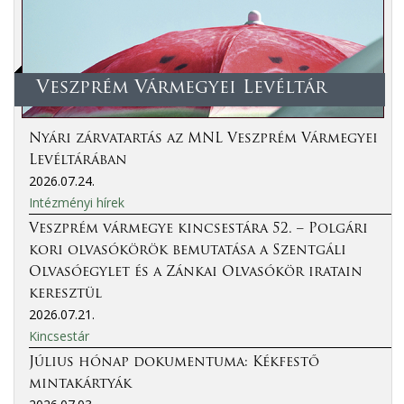
Veszprém Vármegyei Levéltár
Nyári zárvatartás az MNL Veszprém Vármegyei
Levéltárában
2026.07.24.
Intézményi hírek
Veszprém vármegye kincsestára 52. – Polgári
kori olvasókörök bemutatása a Szentgáli
Olvasóegylet és a Zánkai Olvasókör iratain
keresztül
2026.07.21.
Kincsestár
Július hónap dokumentuma: Kékfestő
mintakártyák