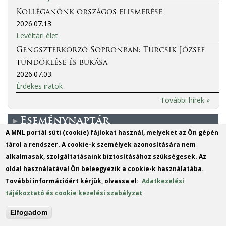
Kolléganőnk országos elismerése
2026.07.13.
Levéltári élet
Gengszterkorzó Sopronban: Turcsik József
tündöklése és bukása
2026.07.03.
Érdekes iratok
További hírek »
Eseménynaptár
A MNL portál süti (cookie) fájlokat használ, melyeket az Ön gépén
tárol a rendszer. A cookie-k személyek azonosítására nem
További események..
alkalmasak, szolgáltatásaink biztosításához szükségesek. Az
oldal használatával Ön beleegyezik a cookie-k használatába.
H
K
SZ
CS
P
SZ
V
További információért kérjük, olvassa el:
Adatkezelési
1
2
tájékoztató és cookie kezelési szabályzat
3
4
5
6
7
8
9
Elfogadom
10
11
12
13
14
15
16