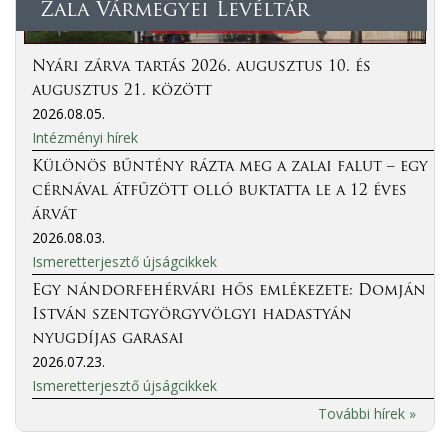
Zala Vármegyei Levéltár
Nyári zárva tartás 2026. augusztus 10. és
augusztus 21. között
2026.08.05.
Intézményi hírek
Különös bűntény rázta meg a zalai falut – egy
cérnával átfűzött olló buktatta le a 12 éves
árvát
2026.08.03.
Ismeretterjesztő újságcikkek
Egy nándorfehérvári hős emlékezete: Domján
István szentgyörgyvölgyi hadastyán
nyugdíjas garasai
2026.07.23.
Ismeretterjesztő újságcikkek
További hírek »