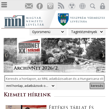
Gyorsmenü
Tagintézmények
Tájékoztatás a Pest vármegyei
állami anyakönyvi
Irodalmi folyóiratok helyzete
Megjelent a Levéltári
„Lapidáris emlékek” a levéltári
másodpéldányok online
1986-ban
Közlemények 2025. évi száma
anyagban
ArchívNet 2026/2.
közzétételéről
mnl honlap, adatbázisok online, hungaricana
keresés
Kiemelt híreink
Értékes tárlat és