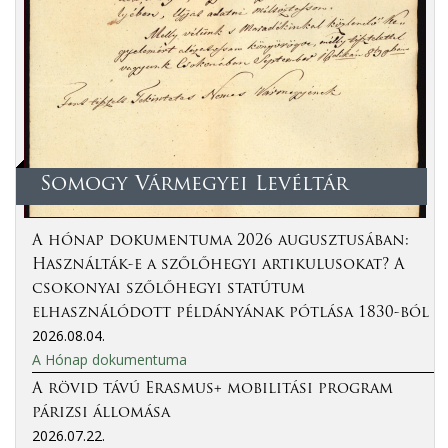
Somogy Vármegyei Levéltár
A hónap dokumentuma 2026 augusztusában:
Használták-e a szőlőhegyi artikulusokat? A
csokonyai szőlőhegyi statútum
elhasználódott példányának pótlása 1830-ból
2026.08.04.
A Hónap dokumentuma
A rövid távú Erasmus+ mobilitási program
párizsi állomása
2026.07.22.