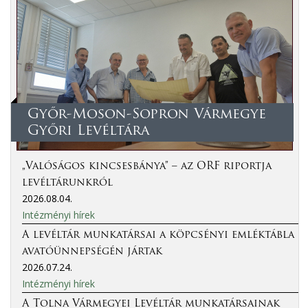
Győr-Moson-Sopron Vármegye
Győri Levéltára
„Valóságos kincsesbánya” – az ORF riportja
levéltárunkról
2026.08.04.
Intézményi hírek
A levéltár munkatársai a köpcsényi emléktábla
avatóünnepségén jártak
2026.07.24.
Intézményi hírek
A Tolna Vármegyei Levéltár munkatársainak