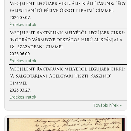
Megjelent legújabb virtuális kiállításunk: "Egy
falusi tanító féltve őrzött iratai" címmel
2026.07.07.
Érdekes iratok
Megjelent Raktárunk mélyéről legújabb cikke:
"Nógrád vármegye országos hírű alispánjai a
18. században" címmel
2026.06.09.
Érdekes iratok
Megjelent Raktárunk mélyéről legújabb cikke:
"A Salgótarjáni Acélgyári Tiszti Kaszinó"
címmel
2026.03.27.
Érdekes iratok
További hírek »