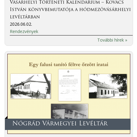
Vásárhelyi Történeti Kalendárium – Kovács
István könyvbemutatója a hódmezővásárhelyi
levéltárban
2026.06.02.
Rendezvények
További hírek »
Nógrád Vármegyei Levéltár