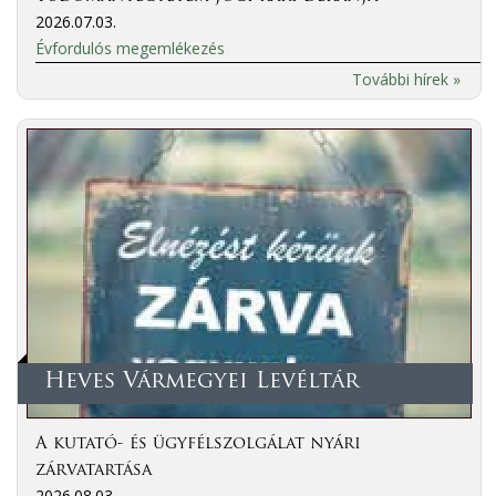
2026.07.03.
Évfordulós megemlékezés
További hírek »
Heves Vármegyei Levéltár
A kutató- és ügyfélszolgálat nyári
zárvatartása
2026.08.03.