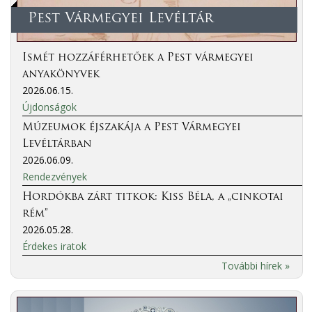
Pest Vármegyei Levéltár
Ismét hozzáférhetőek a Pest vármegyei
anyakönyvek
2026.06.15.
Újdonságok
Múzeumok éjszakája a Pest Vármegyei
Levéltárban
2026.06.09.
Rendezvények
Hordókba zárt titkok: Kiss Béla, a „cinkotai
rém”
2026.05.28.
Érdekes iratok
További hírek »