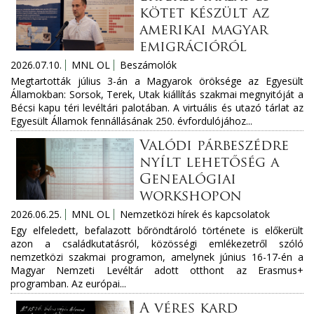
kötet készült az
amerikai magyar
emigrációról
2026.07.10.
MNL OL
Beszámolók
Megtartották július 3-án a Magyarok öröksége az Egyesült
Államokban: Sorsok, Terek, Utak kiállítás szakmai megnyitóját a
Bécsi kapu téri levéltári palotában. A virtuális és utazó tárlat az
Egyesült Államok fennállásának 250. évfordulójához...
Valódi párbeszédre
nyílt lehetőség a
Genealógiai
workshopon
2026.06.25.
MNL OL
Nemzetközi hírek és kapcsolatok
Egy elfeledett, befalazott bőröndtároló története is előkerült
azon a családkutatásról, közösségi emlékezetről szóló
nemzetközi szakmai programon, amelynek június 16-17-én a
Magyar Nemzeti Levéltár adott otthont az Erasmus+
programban. Az európai...
A véres kard