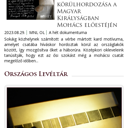
körülhordozása a
Magyar
Királyságban
Mohács előestéjén
2023.08.29.
MNL OL
A hét dokumentuma
Sokáig közhelynek számított a vérbe mártott kard motívuma,
amelyet csatába híváskor hordoztak körül az országlakók
között, így mozgósítva őket a háborúra. Középkori okleveleink
tanúsítják, hogy ezt az ősi szokást még a mohácsi csatát
megelőző időben...
Országos Levéltár