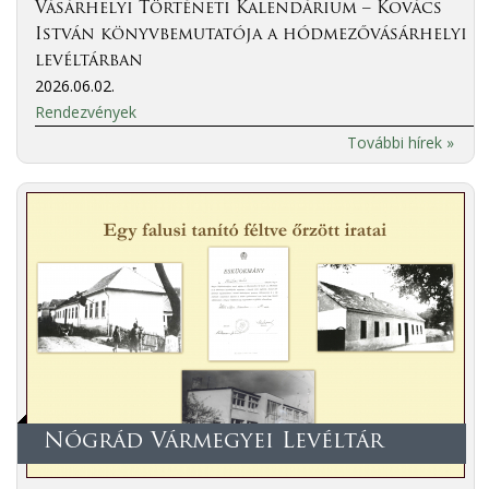
Vásárhelyi Történeti Kalendárium – Kovács
István könyvbemutatója a hódmezővásárhelyi
levéltárban
2026.06.02.
Rendezvények
További hírek »
Nógrád Vármegyei Levéltár