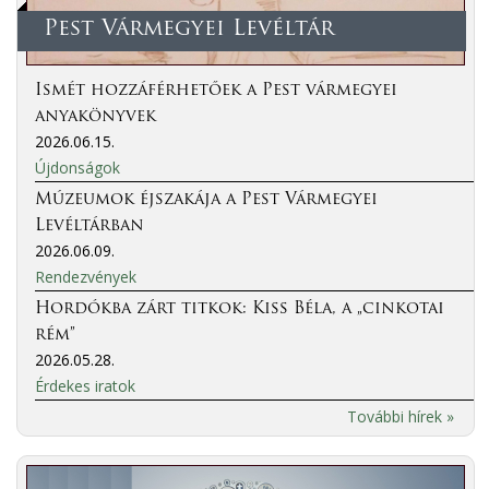
Pest Vármegyei Levéltár
Ismét hozzáférhetőek a Pest vármegyei
anyakönyvek
2026.06.15.
Újdonságok
Múzeumok éjszakája a Pest Vármegyei
Levéltárban
2026.06.09.
Rendezvények
Hordókba zárt titkok: Kiss Béla, a „cinkotai
rém”
2026.05.28.
Érdekes iratok
További hírek »