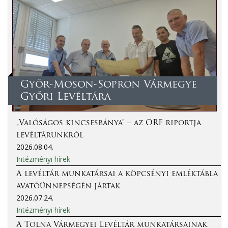
Győr-Moson-Sopron Vármegye
Győri Levéltára
„Valóságos kincsesbánya” – az ORF riportja
levéltárunkról
2026.08.04.
Intézményi hírek
A levéltár munkatársai a köpcsényi emléktábla
avatóünnepségén jártak
2026.07.24.
Intézményi hírek
A Tolna Vármegyei Levéltár munkatársainak