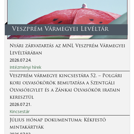
Veszprém Vármegyei Levéltár
Nyári zárvatartás az MNL Veszprém Vármegyei
Levéltárában
2026.07.24.
Intézményi hírek
Veszprém vármegye kincsestára 52. – Polgári
kori olvasókörök bemutatása a Szentgáli
Olvasóegylet és a Zánkai Olvasókör iratain
keresztül
2026.07.21.
Kincsestár
Július hónap dokumentuma: Kékfestő
mintakártyák