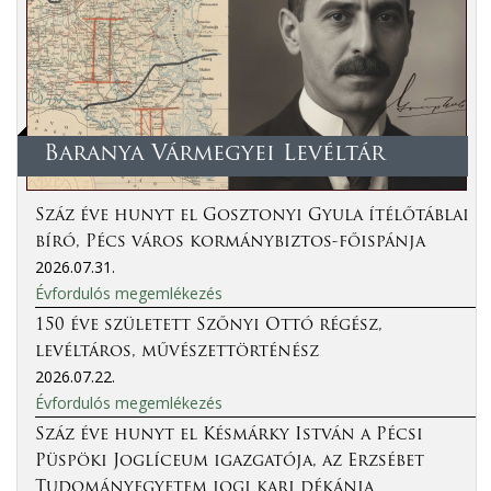
Baranya Vármegyei Levéltár
Száz éve hunyt el Gosztonyi Gyula ítélőtáblai
bíró, Pécs város kormánybiztos-főispánja
2026.07.31.
Évfordulós megemlékezés
150 éve született Szőnyi Ottó régész,
levéltáros, művészettörténész
2026.07.22.
Évfordulós megemlékezés
Száz éve hunyt el Késmárky István a Pécsi
Püspöki Joglíceum igazgatója, az Erzsébet
Tudományegyetem jogi kari dékánja