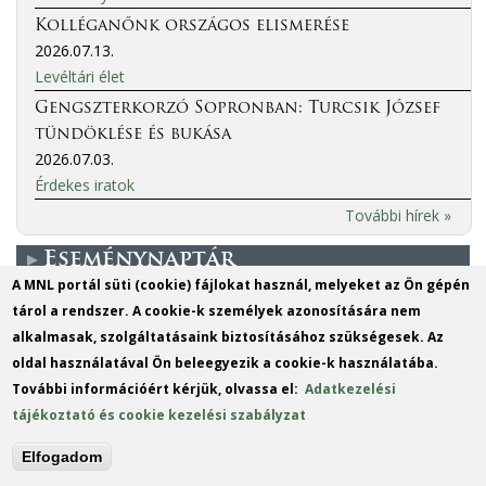
Kolléganőnk országos elismerése
2026.07.13.
Levéltári élet
Gengszterkorzó Sopronban: Turcsik József
tündöklése és bukása
2026.07.03.
Érdekes iratok
További hírek »
Eseménynaptár
A MNL portál süti (cookie) fájlokat használ, melyeket az Ön gépén
tárol a rendszer. A cookie-k személyek azonosítására nem
További események..
alkalmasak, szolgáltatásaink biztosításához szükségesek. Az
oldal használatával Ön beleegyezik a cookie-k használatába.
H
K
SZ
CS
P
SZ
V
További információért kérjük, olvassa el:
Adatkezelési
1
2
tájékoztató és cookie kezelési szabályzat
3
4
5
6
7
8
9
Elfogadom
10
11
12
13
14
15
16