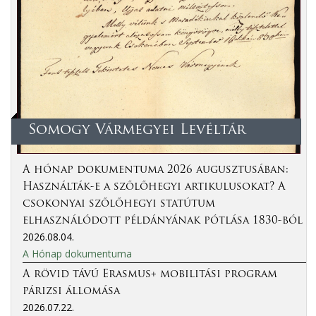
Somogy Vármegyei Levéltár
A hónap dokumentuma 2026 augusztusában:
Használták-e a szőlőhegyi artikulusokat? A
csokonyai szőlőhegyi statútum
elhasználódott példányának pótlása 1830-ból
2026.08.04.
A Hónap dokumentuma
A rövid távú Erasmus+ mobilitási program
párizsi állomása
2026.07.22.