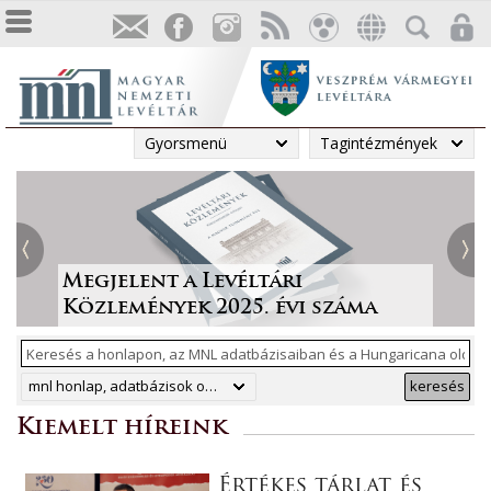
Gyorsmenü
Tagintézmények
Tájékoztatás a Pest vármegyei
állami anyakönyvi
Irodalmi folyóiratok helyzete
Megjelent a Levéltári
„Lapidáris emlékek” a levéltári
másodpéldányok online
1986-ban
Közlemények 2025. évi száma
anyagban
ArchívNet 2026/2.
közzétételéről
mnl honlap, adatbázisok online, hungaricana
keresés
Kiemelt híreink
Értékes tárlat és