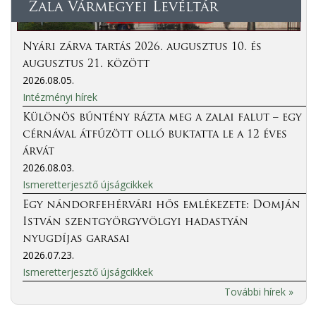
Zala Vármegyei Levéltár
Nyári zárva tartás 2026. augusztus 10. és
augusztus 21. között
2026.08.05.
Intézményi hírek
Különös bűntény rázta meg a zalai falut – egy
cérnával átfűzött olló buktatta le a 12 éves
árvát
2026.08.03.
Ismeretterjesztő újságcikkek
Egy nándorfehérvári hős emlékezete: Domján
István szentgyörgyvölgyi hadastyán
nyugdíjas garasai
2026.07.23.
Ismeretterjesztő újságcikkek
További hírek »