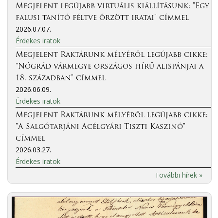
Megjelent legújabb virtuális kiállításunk: "Egy
falusi tanító féltve őrzött iratai" címmel
2026.07.07.
Érdekes iratok
Megjelent Raktárunk mélyéről legújabb cikke:
"Nógrád vármegye országos hírű alispánjai a
18. században" címmel
2026.06.09.
Érdekes iratok
Megjelent Raktárunk mélyéről legújabb cikke:
"A Salgótarjáni Acélgyári Tiszti Kaszinó"
címmel
2026.03.27.
Érdekes iratok
További hírek »