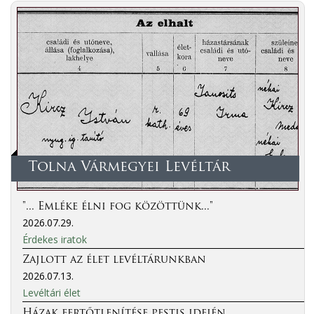
Tolna Vármegyei Levéltár
"... Emléke élni fog közöttünk..."
2026.07.29.
Érdekes iratok
Zajlott az élet levéltárunkban
2026.07.13.
Levéltári élet
Házak fertőtlenítése pestis idején