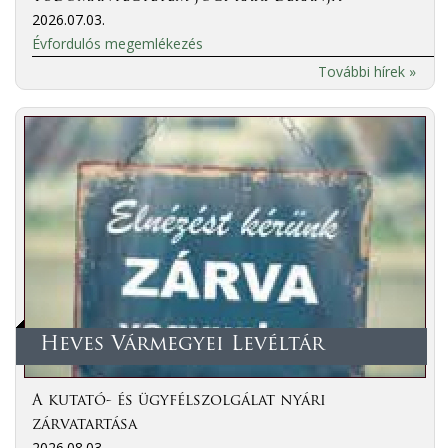
2026.07.03.
Évfordulós megemlékezés
További hírek »
Heves Vármegyei Levéltár
A kutató- és ügyfélszolgálat nyári
zárvatartása
2026.08.03.