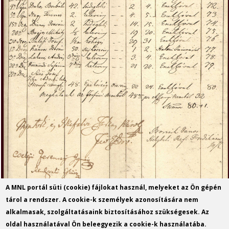
A MNL portál süti (cookie) fájlokat használ, melyeket az Ön gépén
tárol a rendszer. A cookie-k személyek azonosítására nem
alkalmasak, szolgáltatásaink biztosításához szükségesek. Az
oldal használatával Ön beleegyezik a cookie-k használatába.