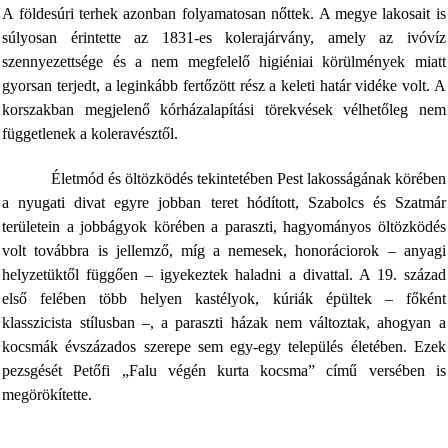
A földesúri terhek azonban folyamatosan nőttek. A megye lakosait
is
súlyosan érintette az 1831-es kolerajárvány, amely az ivóvíz
szennyezettsége és a nem megfelelő higiéniai körülmények miatt
gyorsan terjedt, a leginkább fertőzött rész a keleti határ vidéke volt. A
korszakban megjelenő kórházalapítási törekvések vélhetőleg nem
függetlenek a koleravésztől.
Életmód és öltözködés tekintetében Pest lakosságának körében
a nyugati divat egyre jobban teret hódított, Szabolcs és Szatmár
területein a jobbágyok körében a paraszti, hagyományos öltözködés
volt továbbra is jellemző, míg a nemesek, honoráciorok – anyagi
helyzetüktől függően – igyekeztek haladni a divattal. A 19. század
első felében több helyen kastélyok, kúriák épültek – főként
klasszicista stílusban –, a paraszti házak nem változtak, ahogyan a
kocsmák évszázados szerepe sem egy-egy település életében. Ezek
pezsgését
Petőfi „Falu végén kurta kocsma” című versében is
megörökítette.