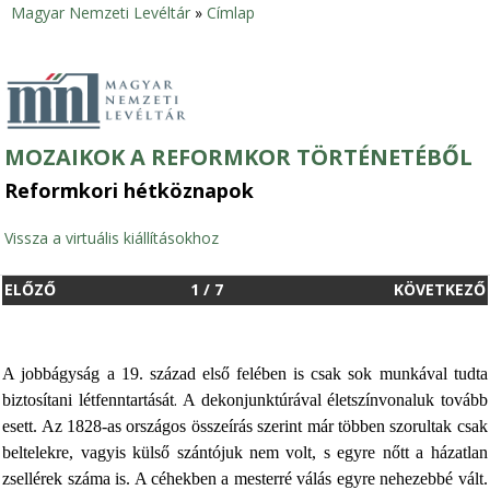
Magyar Nemzeti Levéltár
»
Címlap
Jelenlegi
hely
MOZAIKOK A REFORMKOR TÖRTÉNETÉBŐL
Reformkori hétköznapok
Vissza a virtuális kiállításokhoz
ELŐZŐ
1
/
7
KÖVETKEZŐ
A jobbágyság a 19. század első felében is csak sok munkával tudta
.
biztosítani létfenntartását
A dekonjunktúrával életszínvonaluk tovább
esett. Az 1828-as országos összeírás szerint már többen szorultak csak
beltelekre, vagyis külső szántójuk nem volt, s egyre nőtt a házatlan
zsellérek száma is. A céhekben a mesterré válás egyre nehezebbé vált.