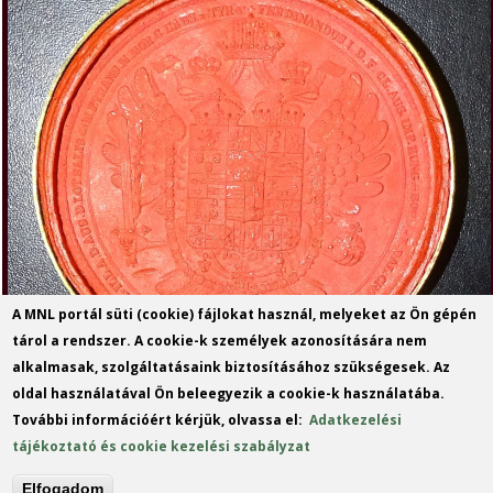
A MNL portál süti (cookie) fájlokat használ, melyeket az Ön gépén
tárol a rendszer. A cookie-k személyek azonosítására nem
alkalmasak, szolgáltatásaink biztosításához szükségesek. Az
oldal használatával Ön beleegyezik a cookie-k használatába.
További információért kérjük, olvassa el:
Adatkezelési
tájékoztató és cookie kezelési szabályzat
Elfogadom