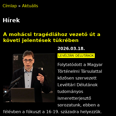
Címlap
»
Aktuális
J
Hírek
e
l
A mohácsi tragédiához vezető út a
követi jelentések tükrében
e
2026.03.18.
n
LEVÉLTÁRI DÉLUTÁNOK
l
Folytatódott a Magyar
e
Történelmi Társulattal
közösen szervezett
g
Levéltári Délutánok
i
tudományos
ismeretterjesztő
h
sorozatunk, ebben a
e
félévben a fókuszt a 16-19. századra helyezzük.