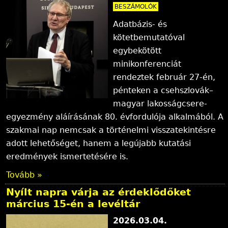
BESZÁMOLÓK
Adatbázis- és
kötetbemutatóval
egybekötött
minikonferenciát
rendeztek február 27-én,
pénteken a csehszlovák–
magyar lakosságcsere-
egyezmény aláírásának 80. évfordulója alkalmából. A
szakmai nap nemcsak a történelmi visszatekintésre
adott lehetőséget, hanem a legújabb kutatási
eredmények ismertetésére is.
Tovább »
Nyílt napra várja az érdeklődőket
március 15-én a levéltár
2026.03.04.