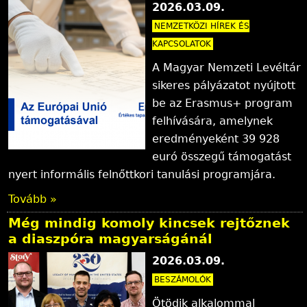
2026.03.09.
NEMZETKÖZI HÍREK ÉS
KAPCSOLATOK
A Magyar Nemzeti Levéltár
sikeres pályázatot nyújtott
be az Erasmus+ program
felhívására, amelynek
eredményeként 39 928
euró összegű támogatást
nyert informális felnőttkori tanulási programjára.
Tovább »
Még mindig komoly kincsek rejtőznek
a diaszpóra magyarságánál
2026.03.09.
BESZÁMOLÓK
Ötödik alkalommal