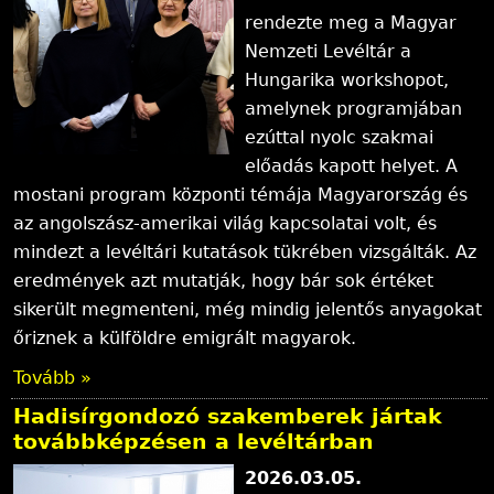
rendezte meg a Magyar
Nemzeti Levéltár a
Hungarika workshopot,
amelynek programjában
ezúttal nyolc szakmai
előadás kapott helyet. A
mostani program központi témája Magyarország és
az angolszász-amerikai világ kapcsolatai volt, és
mindezt a levéltári kutatások tükrében vizsgálták. Az
eredmények azt mutatják, hogy bár sok értéket
sikerült megmenteni, még mindig jelentős anyagokat
őriznek a külföldre emigrált magyarok.
Tovább »
Hadisírgondozó szakemberek jártak
továbbképzésen a levéltárban
2026.03.05.