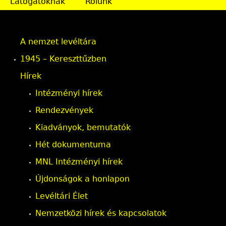
Látogatóknak
Rólunk
a
l
A nemzet levéltára
a
1945 – Kereszttűzben
k
Hírek
Intézményi hírek
Rendezvények
Kiadványok, bemutatók
Hét dokumentuma
MNL Intézményi hírek
Újdonságok a honlapon
Levéltári Élet
Nemzetközi hírek és kapcsolatok