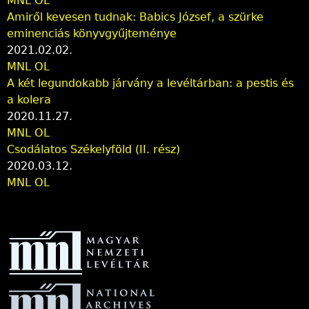
MNL OL
Amiről kevesen tudnak: Babics József, a szürke
eminenciás könyvgyűjteménye
2021.02.02.
MNL OL
A két legundokabb járvány a levéltárban: a pestis és
a kolera
2020.11.27.
MNL OL
Csodálatos Székelyföld (II. rész)
2020.03.12.
MNL OL