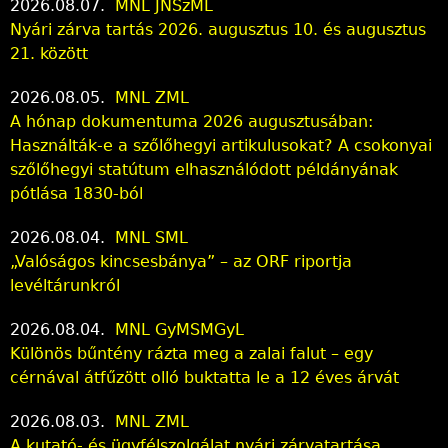
2026.08.07.
MNL JNSzML
Nyári zárva tartás 2026. augusztus 10. és augusztus
21. között
2026.08.05.
MNL ZML
A hónap dokumentuma 2026 augusztusában:
Használták-e a szőlőhegyi artikulusokat? A csokonyai
szőlőhegyi statútum elhasználódott példányának
pótlása 1830-ból
2026.08.04.
MNL SML
„Valóságos kincsesbánya” – az ORF riportja
levéltárunkról
2026.08.04.
MNL GyMSMGyL
Különös bűntény rázta meg a zalai falut – egy
cérnával átfűzött olló buktatta le a 12 éves árvát
2026.08.03.
MNL ZML
A kutató- és ügyfélszolgálat nyári zárvatartása