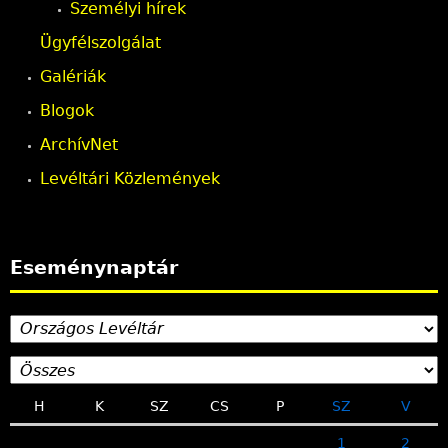
Személyi hírek
Ügyfélszolgálat
Galériák
Blogok
ArchívNet
Levéltári Közlemények
Eseménynaptár
H
K
SZ
CS
P
SZ
V
1
2