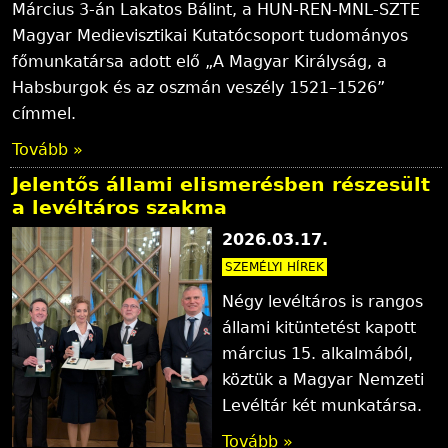
Március 3-án Lakatos Bálint, a HUN-REN-MNL-SZTE
l
Magyar Medievisztikai Kutatócsoport tudományos
y
főmunkatársa adott elő „A Magyar Királyság, a
Habsburgok és az oszmán veszély 1521–1526”
címmel.
Tovább »
Jelentős állami elismerésben részesült
a levéltáros szakma
2026.03.17.
SZEMÉLYI HÍREK
Négy levéltáros is rangos
állami kitüntetést kapott
március 15. alkalmából,
köztük a Magyar Nemzeti
Levéltár két munkatársa.
Tovább »