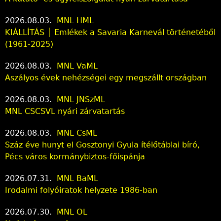
2026.08.03.
MNL HML
KIÁLLÍTÁS │ Emlékek a Savaria Karnevál történetéből
(1961-2025)
2026.08.03.
MNL VaML
Aszályos évek nehézségei egy megszállt országban
2026.08.03.
MNL JNSzML
MNL CSCSVL nyári zárvatartás
2026.08.03.
MNL CsML
Száz éve hunyt el Gosztonyi Gyula ítélőtáblai bíró,
Pécs város kormánybiztos-főispánja
2026.07.31.
MNL BaML
Irodalmi folyóiratok helyzete 1986-ban
2026.07.30.
MNL OL