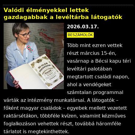
Valódi élményekkel lettek
gazdagabbak a levéltárba látogatók
2026.03.17.
BESZÁMOLÓK
Több mint ezren vettek
részt március 15-én,
vasárnap a Bécsi kapu téri
levéltári palotában
megtartott családi napon,
ahol a vendégeket
számtalan programmal
várták az intézmény munkatársai. A látogatók –
főként magyar családok – egyebek mellett vezetett
raktársétákon, többféle kvízen, valamint kézműves
foglalkozáson vehettek részt, továbbá háromféle
tárlatot is megtekinthettek.