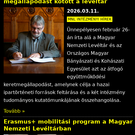
megállapodást kötött a levéltár
2026.03.11.
MNL INTÉZMÉNYI HÍREK
Ünnepélyesen február 26-
án írta alá a Magyar
Nemzeti Levéltár és az
Országos Magyar
Bányászati és Kohászati
Egyesület azt az átfogó
együttműködési
keretmegállapodást, amelynek célja a hazai
ipartörténeti források feltárása és a két intézmény
tudományos kutatómunkájának összehangolása.
Tovább »
Erasmus+ mobilitási program a Magyar
Nemzeti Levéltárban