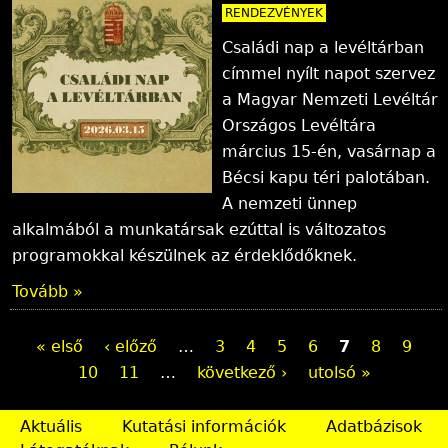
RENDEZVÉNYEK
Családi nap a levéltárban
címmel nyílt napot szervez
a Magyar Nemzeti Levéltár
Országos Levéltára
március 15-én, vasárnap a
Bécsi kapu téri palotában.
A nemzeti ünnep
alkalmából a munkatársak ezúttal is változatos
programokkal készülnek az érdeklődőknek.
Tovább »
O
« első
‹ előző
…
3
4
5
6
7
8
9
10
11
…
következő ›
utolsó »
l
d
Aktuális
Kutatási információk
Adatbázisok