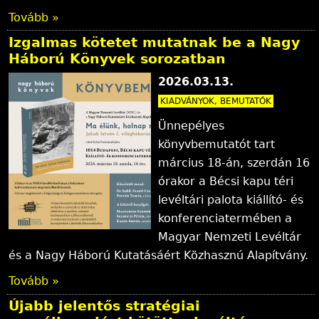
Tovább »
Izgalmas kötetet mutatnak be a Nagy
Háború Könyvek sorozatban
2026.03.13.
KIADVÁNYOK, BEMUTATÓK
Ünnepélyes
könyvbemutatót tart
március 18-án, szerdán 16
órakor a Bécsi kapu téri
levéltári palota kiállító- és
konferenciatermében a
Magyar Nemzeti Levéltár
és a Nagy Háború Kutatásáért Közhasznú Alapítvány.
Tovább »
Újabb jelentős stratégiai