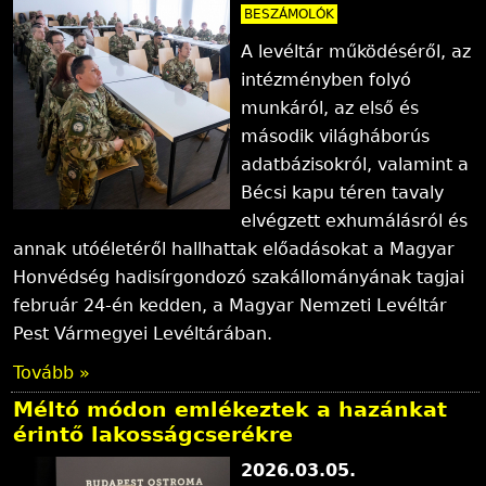
BESZÁMOLÓK
A levéltár működéséről, az
intézményben folyó
munkáról, az első és
második világháborús
adatbázisokról, valamint a
Bécsi kapu téren tavaly
elvégzett exhumálásról és
annak utóéletéről hallhattak előadásokat a Magyar
Honvédség hadisírgondozó szakállományának tagjai
február 24-én kedden, a Magyar Nemzeti Levéltár
Pest Vármegyei Levéltárában.
Tovább »
Méltó módon emlékeztek a hazánkat
érintő lakosságcserékre
2026.03.05.