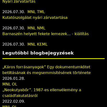
Nyári zárvatartás
2026.07.30.
MNL TML
Kutatószolgálat nyári zárvatartása
2026.07.30.
MNL NML
Barnaszén helyett fekete lemezek... - kiállítás
2026.07.30.
MNL KEML
Legutóbbi blogbejegyzések
„Káros forrásanyagok” Egy dokumentumkötet
betiltásának és megsemmisítésének története
2026.01.28.
MNL OL
„Neokutyabőr”. 1987-es ellenvélemény a
családfakutatásról
2022.02.09.