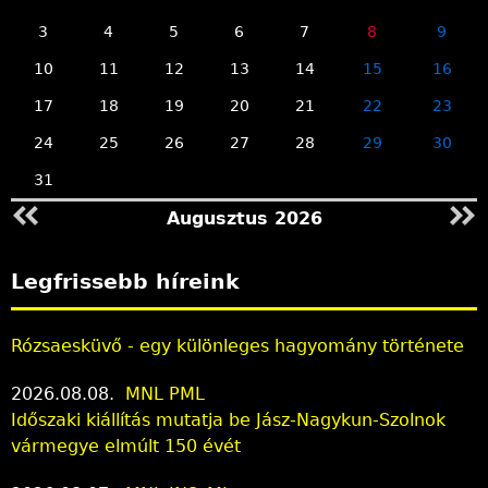
3
4
5
6
7
8
9
10
11
12
13
14
15
16
17
18
19
20
21
22
23
24
25
26
27
28
29
30
31
Augusztus 2026
Legfrissebb híreink
Rózsaesküvő - egy különleges hagyomány története
2026.08.08.
MNL PML
Időszaki kiállítás mutatja be Jász-Nagykun-Szolnok
vármegye elmúlt 150 évét