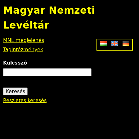
Jump to navigation
Magyar Nemzeti
Levéltár
MNL megjelenés
Tagintézmények
Kulcsszó
Részletes keresés