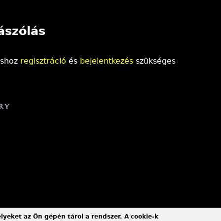
ászólás
áshoz
regisztráció
és
bejelentkezés
szükséges
elyeket az Ön gépén tárol a rendszer. A cookie-k
link