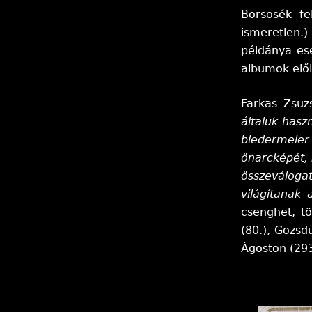
Borsosék fe
ismeretlen.)
példánya es
albumok elől
Farkas Zsuz
általuk hasz
biedermeier
önarcképét, 
összeválogat
világítanak
csenghet, t
(80.), Gozsd
Ágoston (293