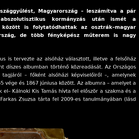
szággyűlést, Magyarország – leszámítva a pár
abszolutisztikus kormányzás után ismét a
 között is folytatódhattak az osztrák–magyar
ország, de több fényképész műterem is nagy
s is tervezte az alsóház választott, illetve a felsőház
int díszes albumban történő közreadását. Az Országos
tagjáról – főként alsóházi képviselőiről –, amelynek
65 vége és 1867 júniusa között. Az albumra – amelyet a
l– Kálnoki Kis Tamás hívta fel először a szakma és a
Farkas Zsuzsa tárta fel 2009-es tanulmányában (lásd