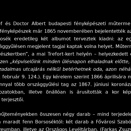
ef és Doctor Albert budapesti fényképészeti műterme 
A fényképészek már 1865 novemberében bejelentették a
rsosék eredetileg két albumot terveztek kiadni: az 
ággyűlésen megjelent tagjai kaptak volna helyet. Műter
vészkertben”, a mai Trefort-kert helyén – helyezkedett e
iszen
„képviselőink minden ülésnapon elhaladnak előtte,
szadalmas utcajárás nélkül betérhetnek oda, azon néhá
. február 9. 124.). Egy kérelem szerint 1866 áprilisár
nyal több országgyűlési tag az 1867. júniusi koronázá
ozatokban, illetve önállóan is árusították a kor kép
terjesztői.
yűjteményekben összesen négy darab – mind terjedel
m maradt fenn Borsoséktól: két darab a Fővárosi Szab
umban, illetve az Országos Levéltárban. (Farkas Zsuzsa