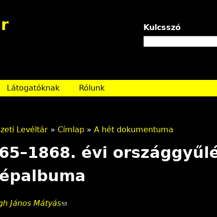
Jump to navigation
r
Kulcsszó
Látogatóknak
Rólunk
eti Levéltár
»
Címlap
»
A hét dokumentuma
65–1868. évi országgyűlé
képalbuma
gh János Mátyás
(
l