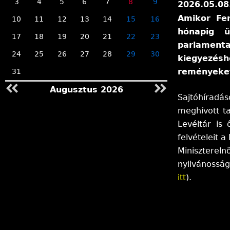
3
4
5
6
7
8
9
2026.05.08
n
Amikor Fer
10
11
12
13
14
15
16
hónapig ü
17
18
19
20
21
22
23
l
parlamenta
24
25
26
27
28
29
30
kiegyezés
e
reményeket
31
Augusztus 2026
g
Sajtóhíradás
meghívott t
i
Levéltár is
felvételeit 
h
Minisztereln
nyilvánossá
e
itt
).
l
y