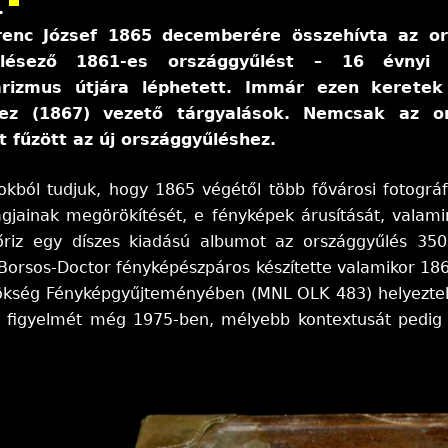
.
i
enc József 1865 decemberére összehívta az or
n
lésező 1861-es országgyűlést – 16 évnyi 
k
rizmus útjára léphetett. Immár ezen keretek
s
hez (1867) vezető tárgyalások. Nemcsak az 
e
 fűzött az új országgyűléshez.
n
d
okból tudjuk, hogy 1865 végétől több fővárosi fotográfu
s
agjainak megörökítését, e fényképek árusítását, valam
e
 őriz egy díszes kiadású albumot az országgyűlés 350 
-
a Borsos-Doctor fényképészpáros készítette valamikor 18
m
ökség Fényképgyűjteményében (MNL OLK 483) helyeztek e
a
g figyelmét még 1975-ben, mélyebb kontextusát pedig 
i
l
)