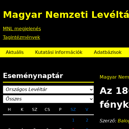
Magyar Nemzeti Levéltá
MNL megjelenés
Tagintézmények
Aktuális
Kutatási információk
Adatbázisok
Eseménynaptár
Magyar Nemz
J
Az 18
e
fény
H
K
SZ
CS
P
SZ
V
l
1
2
Szerző:
Balo
e