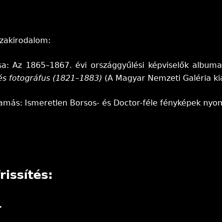
szakirodalom:
sa: Az 1865–1867. évi országgyűlési képviselők albuma
 és fotográfus (1821–1883)
(A Magyar Nemzeti Galéria ki
Tamás: Ismeretlen Borsos- és Doctor-féle fényképek ny
rissítés:
.