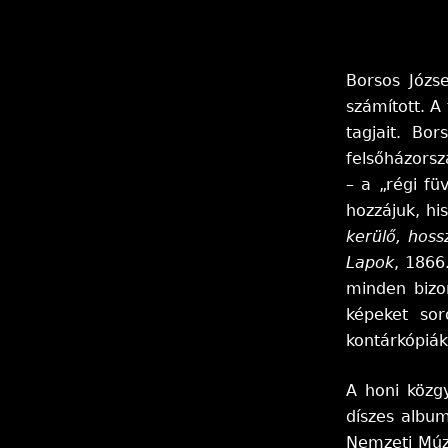
Borsos Józs
számított. 
tagjait. Bo
felsőházorsz
– a „régi fü
hozzájuk, h
kerülő, hos
Lapok
, 1866
minden bizon
képeket sor
kontárkópiák 
A honi közg
díszes albu
Nemzeti Múze