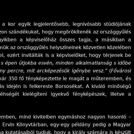
a kor egyik legjelentősebb, legnívósabb stúdiójának
zon szándékukat, hogy megörökítenék az országgyűlés
egyikben a képviselőház összes tagja, a másikban a
mük az országgyűlés helyszíneinek közvetlen közelében
l, ezért invitálták is a képviselőket, hogy térjenek be
 s épen útjokba esvén, minden alkalmatlanság s időbe
ny percre, mit arcképezésük igénybe vesz.”
(
Fővárosi
a már 350 fő fényképeztette le magát a műteremben, és
s idején is felkereste Borsosékat. A kiváló minőségű
éhségét kielégíteni igyekvő fényképészek, illetve a
emben, mind kivitelben egymáshoz nagyon hasonló –
ó Ervin Könyvtárban, egy-egy példány pedig a Magyar
 kutatásaiból tudjuk, hogy a király számára is készült