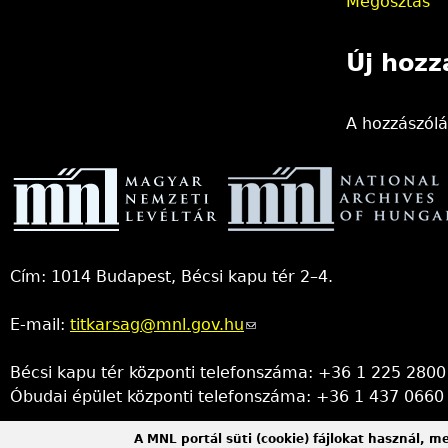
Megosztás
Új hozz
A hozzászól
Cím: 1014 Budapest, Bécsi kapu tér 2–4.
E-mail:
titkarsag@mnl.gov.hu
(link
sends
Bécsi kapu tér központi telefonszáma: +36 1 225 2800
e-
Óbudai épület központi telefonszáma: +36 1 437 0660
mail)
A MNL portál süti (cookie) fájlokat használ, m
Információs Iroda (Kutatószolgálat):
info@mnl.gov.hu
(