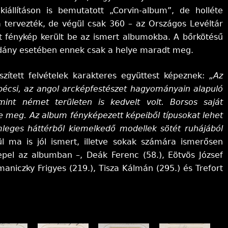
kiállításon is bemutatott „Corvin-album”, de holléte
a tervezték, de végül csak 360 – az Országos Levéltár
t fénykép került be az ismert albumokba. A bőrkötésű
éldány esetében ennek csak a helye maradt meg.
szített felvételek karakteres együttest képeznek:
„Az
 bécsi, az angol arcképfestészet hagyományain alapuló
mint német területen is kedvelt volt. Borsos saját
te meg. Az album fényképezett képeiből típusokat lehet
emleges háttérből kiemelkedő modellek sötét ruhájából
 ma is jól ismert, illetve sokak számára ismerősen
pel az albumban –, Deák Ferenc (58.), Eötvös József
maniczky Frigyes (219.), Tisza Kálmán (295.) és Trefort