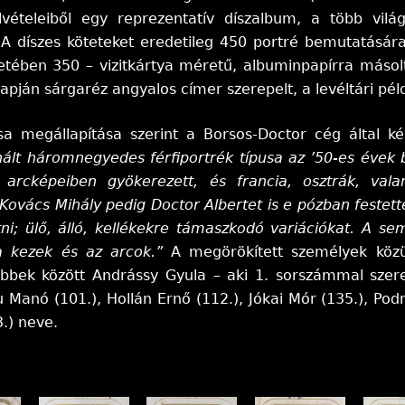
lvételeiből egy reprezentatív díszalbum, a több világ
 A díszes köteteket eredetileg 450 portré bemutatásár
etében 350 – vizitkártya méretű, albuminpapírra másol
apján sárgaréz angyalos címer szerepelt, a levéltári p
sa megállapítása szerint a Borsos-Doctor cég által ké
nált háromnegyedes férfiportrék típusa az ’50-es évek
 arcképeiben gyökerezett, és francia, osztrák, vala
Kovács Mihály pedig Doctor Albertet is e pózban festet
ni; ülő, álló, kellékekre támaszkodó variációkat. A s
 a kezek és az arcok.”
A megörökített személyek közül
öbbek között Andrássy Gyula – aki 1. sorszámmal szere
u Manó (101.), Hollán Ernő (112.), Jókai Mór (135.), Pod
.) neve.