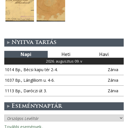
Nyitva tartás
Napi
Heti
Havi
2026. augusztus 09. v
1014 Bp., Bécsi kapu tér 2-4.
Zárva
1037 Bp., Lángliliom u. 4-6.
Zárva
1113 Bp., Daróczi út 3.
Zárva
Eseménynaptár
További események..