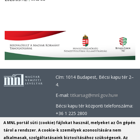
Cím: 1014 Budapest, Bécsi kapu tér 2–
4.
E-mail:
titkarsag@mnl.gov.hu
(link
sends
Bécsi kapu tér központi telefonszáma:
e-
+36 1 225 2800
mail)
Óbudai épület központi telefonszáma:
A MNL portál süti (cookie) fájlokat használ, melyeket az Ön gépén
+36 1 437 0660
tárol a rendszer. A cookie-k személyek azonosítására nem
alkalmasak, szolgáltatásaink biztosításához szükségesek. Az
Információs Iroda (Kutatószolgálat):