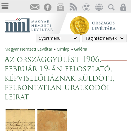
Gyorsmenü
Tagintézmények
Magyar Nemzeti Levéltár
»
Címlap
»
Galéria
Jelenlegi
Az országgyűlést 1906.
hely
február 19-án feloszlató,
képviselőháznak küldött,
felbontatlan uralkodói
leirat