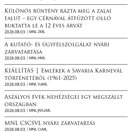
Különös bűntény rázta meg a zalai
falut – egy cérnával átfűzött olló
buktatta le a 12 éves árvát
2026.08.03.
MNL ZML
A kutató- és ügyfélszolgálat nyári
zárvatartása
2026.08.03.
MNL HML
KIÁLLÍTÁS │ Emlékek a Savaria Karnevál
történetéből (1961-2025)
2026.08.03.
MNL VaML
Aszályos évek nehézségei egy megszállt
országban
2026.08.03.
MNL JNSzML
MNL CSCSVL nyári zárvatartás
2026.08.03.
MNL CsML