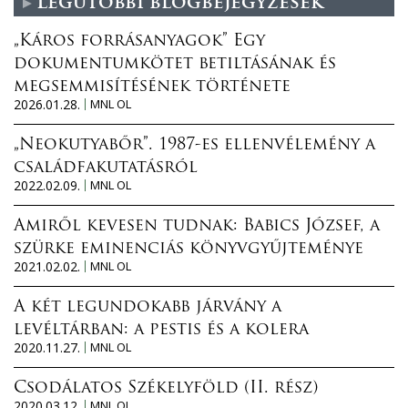
Legutóbbi blogbejegyzések
„Káros forrásanyagok” Egy
dokumentumkötet betiltásának és
megsemmisítésének története
2026.01.28.
MNL OL
„Neokutyabőr”. 1987-es ellenvélemény a
családfakutatásról
2022.02.09.
MNL OL
Amiről kevesen tudnak: Babics József, a
szürke eminenciás könyvgyűjteménye
2021.02.02.
MNL OL
A két legundokabb járvány a
levéltárban: a pestis és a kolera
2020.11.27.
MNL OL
Csodálatos Székelyföld (II. rész)
2020.03.12.
MNL OL