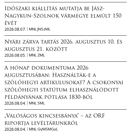
Időszaki kiállítás mutatja be Jász-
Nagykun-Szolnok vármegye elmúlt 150
évét
2026.08.07.
MNL JNSzML
Nyári zárva tartás 2026. augusztus 10. és
augusztus 21. között
2026.08.05.
MNL ZML
A hónap dokumentuma 2026
augusztusában: Használták-e a
szőlőhegyi artikulusokat? A csokonyai
szőlőhegyi statútum elhasználódott
példányának pótlása 1830-ból
2026.08.04.
MNL SML
„Valóságos kincsesbánya” – az ORF
riportja levéltárunkról
2026.08.04.
MNL GyMSMGyL