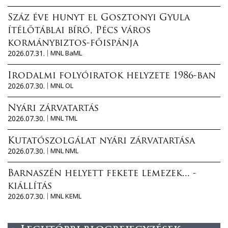
Száz éve hunyt el Gosztonyi Gyula
ítélőtáblai bíró, Pécs város
kormánybiztos-főispánja
2026.07.31.
MNL BaML
Irodalmi folyóiratok helyzete 1986-ban
2026.07.30.
MNL OL
Nyári zárvatartás
2026.07.30.
MNL TML
Kutatószolgálat nyári zárvatartása
2026.07.30.
MNL NML
Barnaszén helyett fekete lemezek... -
kiállítás
2026.07.30.
MNL KEML