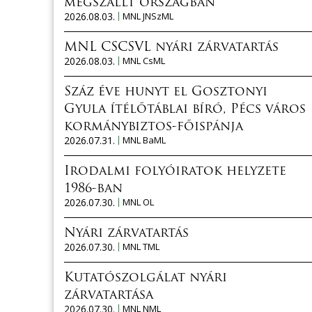
megszállt országban
2026.08.03.
MNL JNSzML
MNL CSCSVL nyári zárvatartás
2026.08.03.
MNL CsML
Száz éve hunyt el Gosztonyi
Gyula ítélőtáblai bíró, Pécs város
kormánybiztos-főispánja
2026.07.31.
MNL BaML
Irodalmi folyóiratok helyzete
1986-ban
2026.07.30.
MNL OL
Nyári zárvatartás
2026.07.30.
MNL TML
Kutatószolgálat nyári
zárvatartása
2026.07.30.
MNL NML