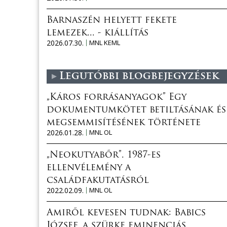
Barnaszén helyett fekete
lemezek... - kiállítás
2026.07.30.
MNL KEML
Legutóbbi blogbejegyzések
„Káros forrásanyagok” Egy
dokumentumkötet betiltásának és
megsemmisítésének története
2026.01.28.
MNL OL
„Neokutyabőr”. 1987-es
ellenvélemény a
családfakutatásról
2022.02.09.
MNL OL
Amiről kevesen tudnak: Babics
József, a szürke eminenciás