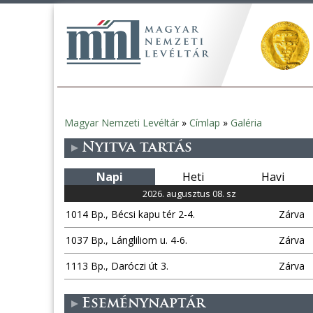
Magyar Nemzeti Levéltár
»
Címlap
»
Galéria
Jelenlegi
Nyitva tartás
hely
Napi
Heti
Havi
2026. augusztus 08. sz
1014 Bp., Bécsi kapu tér 2-4.
Zárva
1037 Bp., Lángliliom u. 4-6.
Zárva
1113 Bp., Daróczi út 3.
Zárva
Eseménynaptár