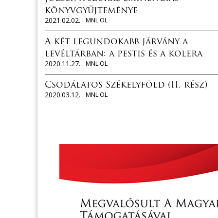
könyvgyűjteménye
2021.02.02.
MNL OL
A két legundokabb járvány a
levéltárban: a pestis és a kolera
2020.11.27.
MNL OL
Csodálatos Székelyföld (II. rész)
2020.03.12.
MNL OL