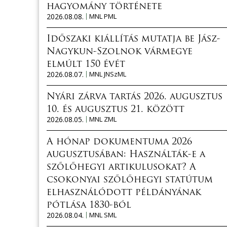
hagyomány története
2026.08.08.
MNL PML
Időszaki kiállítás mutatja be Jász-
Nagykun-Szolnok vármegye
elmúlt 150 évét
2026.08.07.
MNL JNSzML
Nyári zárva tartás 2026. augusztus
10. és augusztus 21. között
2026.08.05.
MNL ZML
A hónap dokumentuma 2026
augusztusában: Használták-e a
szőlőhegyi artikulusokat? A
csokonyai szőlőhegyi statútum
elhasználódott példányának
pótlása 1830-ból
2026.08.04.
MNL SML