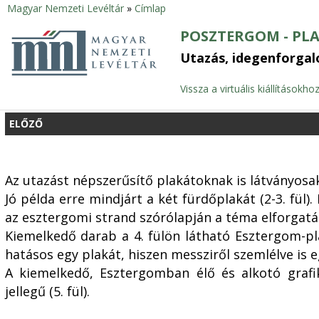
Magyar Nemzeti Levéltár
»
Címlap
Jelenlegi
POSZTERGOM - PL
hely
Utazás, idegenforga
Vissza a virtuális kiállításokho
ELŐZŐ
Az utazást népszerűsítő plakátoknak is látványosak
Jó példa erre mindjárt a két fürdőplakát (2-3. fül)
az esztergomi strand szórólapján a téma elforgatás
Kiemelkedő darab a 4. fülön látható Esztergom-pla
hatásos egy plakát, hiszen messziről szemlélve is 
A kiemelkedő, Esztergomban élő és alkotó grafik
jellegű (5. fül).