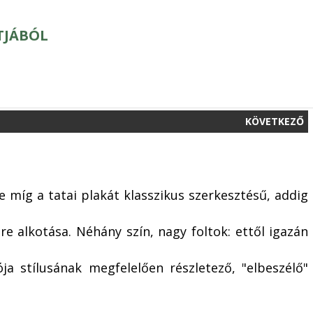
TJÁBÓL
KÖVETKEZŐ
de míg a tatai plakát klasszikus szerkesztésű, addig
e alkotása. Néhány szín, nagy foltok: ettől igazán
a stílusának megfelelően részletező, "elbeszélő"