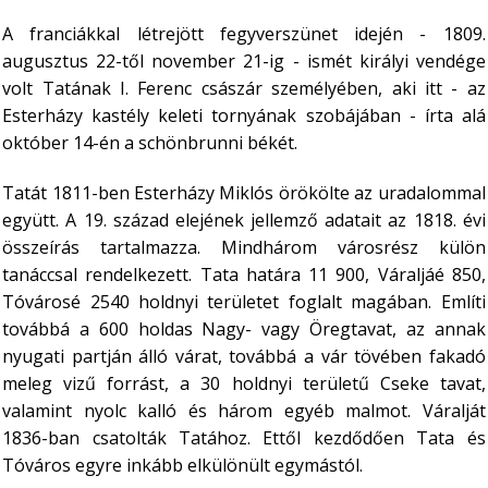
A franciákkal létrejött fegyverszünet idején - 1809.
augusztus 22-től november 21-ig - ismét királyi vendége
volt Tatának I. Ferenc császár személyében, aki itt - az
Esterházy kastély keleti tornyának szobájában - írta alá
október 14-én a schönbrunni békét.
Tatát 1811-ben Esterházy Miklós örökölte az uradalommal
együtt.
A 19. század elejének jellemző adatait az 1818. évi
összeírás tartalmazza. Mindhárom városrész külön
tanáccsal rendelkezett. Tata határa 11 900, Váraljáé 850,
Tóvárosé 2540 holdnyi területet foglalt magában. Említi
továbbá a 600 holdas Nagy- vagy Öregtavat, az annak
nyugati partján álló várat, továbbá a vár tövében fakadó
meleg vizű forrást, a 30 holdnyi területű Cseke tavat,
valamint nyolc kalló és három egyéb malmot.
Váralját
1836-ban csatolták Tatához. Ettől kezdődően Tata és
Tóváros egyre inkább elkülönült egymástól.