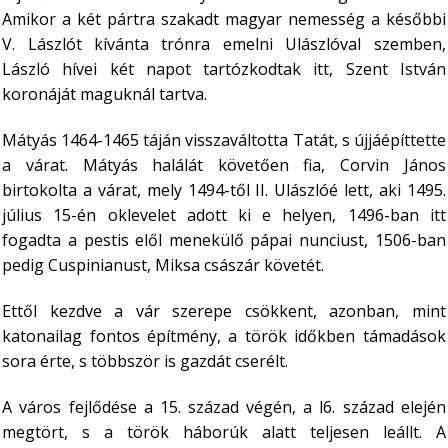
Amikor a két pártra szakadt magyar nemesség a későbbi
V. Lászlót kívánta trónra emelni Ulászlóval szemben,
László hívei két napot tartózkodtak itt, Szent István
koronáját maguknál tartva.
Mátyás 1464-1465 táján visszaváltotta Tatát, s újjáépíttette
a várat. Mátyás halálát követően fia, Corvin János
birtokolta a várat, mely 1494-től II. Ulászlóé lett, aki 1495.
július 15-én oklevelet adott ki e helyen, 1496-ban itt
fogadta a pestis elől menekülő pápai nunciust, 1506-ban
pedig Cuspinianust, Miksa császár követét.
Ettől kezdve a vár szerepe csökkent, azonban, mint
katonailag fontos építmény, a török időkben támadások
sora érte, s többször is gazdát cserélt.
A város fejlődése a 15. század végén, a l6. század elején
megtört, s a török háborúk alatt teljesen leállt. A