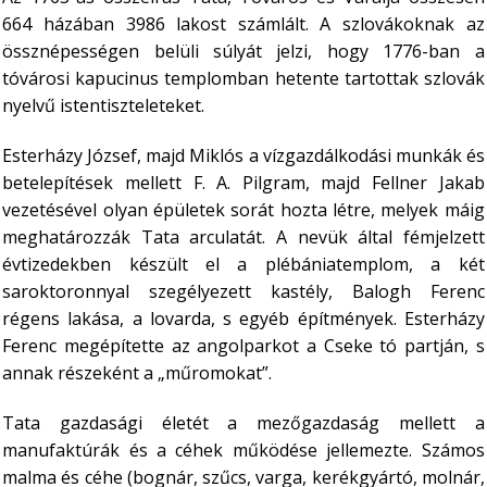
664 házában 3986 lakost számlált. A szlovákoknak az
össznépességen belüli súlyát jelzi, hogy 1776-ban a
tóvárosi kapucinus templomban hetente tartottak szlovák
nyelvű istentiszteleteket.
Esterházy József, majd Miklós a vízgazdálkodási munkák és
betelepítések mellett F. A. Pilgram, majd Fellner Jakab
vezetésével olyan épületek sorát hozta létre, melyek máig
meghatározzák Tata arculatát. A nevük által fémjelzett
évtizedekben készült el a plébániatemplom, a két
saroktoronnyal szegélyezett kastély, Balogh Ferenc
régens lakása, a lovarda, s egyéb építmények. Esterházy
Ferenc megépítette az angolparkot a Cseke tó partján, s
annak részeként a „műromokat”.
Tata gazdasági életét a mezőgazdaság mellett a
manufaktúrák és a céhek működése jellemezte. Számos
malma és céhe (bognár, szűcs, varga, kerékgyártó, molnár,