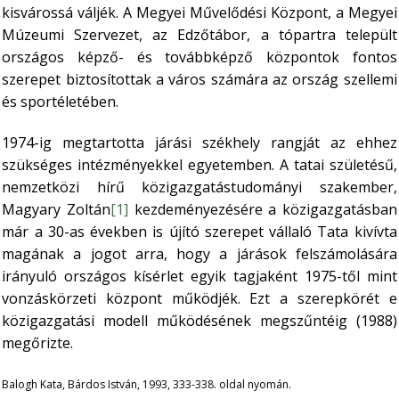
kisvárossá váljék. A Megyei Művelődési Központ, a Megyei
Múzeumi Szervezet, az Edzőtábor, a tópartra települt
országos képző- és továbbképző központok fontos
szerepet biztosítottak a város számára az ország szellemi
és sportéletében.
1974-ig megtartotta járási székhely rangját az ehhez
szükséges intézményekkel egyetemben. A tatai születésű,
nemzetközi hírű közigazgatástudományi szakember,
Magyary Zoltán
[1]
kezdeményezésére a közigazgatásban
már a 30-as években is újító szerepet vállaló Tata kivívta
magának a jogot arra, hogy a járások felszámolására
irányuló országos kísérlet egyik tagjaként 1975-től mint
vonzáskörzeti központ működjék. Ezt a szerepkörét e
közigazgatási modell működésének megszűntéig (1988)
megőrizte.
Balogh Kata, Bárdos István, 1993, 333-338. oldal nyomán.