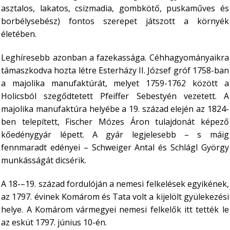
asztalos, lakatos, csizmadia, gombkötő, puskaműves és
borbélysebész) fontos szerepet játszott a környék
életében.
Leghíresebb azonban a fazekassága. Céhhagyományaikra
támaszkodva hozta létre Esterházy II. József gróf 1758-ban
a majolika manufaktúrát, melyet 1759-1762 között a
Holicsból szegődtetett Pfeiffer Sebestyén vezetett. A
majolika manufaktúra helyébe a 19. század elején az 1824-
ben telepített, Fischer Mózes Áron tulajdonát képező
kőedénygyár lépett. A gyár legjelesebb – s máig
fennmaradt edényei – Schweiger Antal és Schlágl György
munkásságát dicsérik.
A 18-–19. század fordulóján a nemesi felkelések egyikének,
az 1797. évinek Komárom és Tata volt a kijelölt gyülekezési
helye. A Komárom vármegyei nemesi felkelők itt tették le
az esküt 1797. június 10-én.