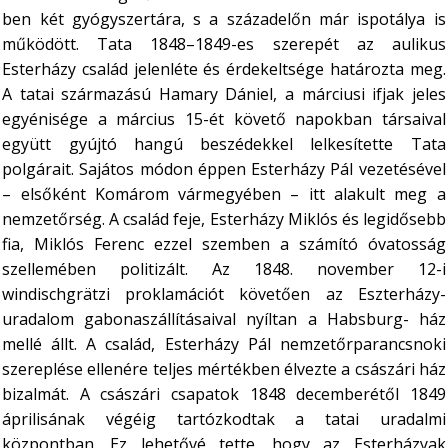
ben két gyógyszertára, s a századelőn már ispotálya is
működött. Tata 1848–1849-es szerepét az aulikus
Esterházy család jelenléte és érdekeltsége határozta meg.
A tatai származású Hamary Dániel, a márciusi ifjak jeles
egyénisége a március 15-ét követő napokban társaival
együtt gyújtó hangú beszédekkel lelkesítette Tata
polgárait. Sajátos módon éppen Esterházy Pál vezetésével
– elsőként Komárom vármegyében – itt alakult meg a
nemzetőrség. A család feje, Esterházy Miklós és legidősebb
fia, Miklós Ferenc ezzel szemben a számító óvatosság
szellemében politizált. Az 1848. november 12-i
windischgrätzi proklamációt követően az Eszterházy-
uradalom gabonaszállításaival nyíltan a Habsburg- ház
mellé állt. A család, Esterházy Pál nemzetőrparancsnoki
szereplése ellenére teljes mértékben élvezte a császári ház
bizalmát. A császári csapatok 1848 decemberétől 1849
áprilisának végéig tartózkodtak a tatai uradalmi
központban. Ez lehetővé tette, hogy az Esterházyak