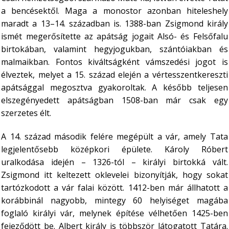
a bencésektől. Maga a monostor azonban hiteleshely
maradt a 13–14. században is. 1388-ban Zsigmond király
ismét megerősítette az apátság jogait Alsó- és Felsőfalu
birtokában, valamint hegyjogukban, szántóiakban és
malmaikban. Fontos kiváltságként vámszedési jogot is
élveztek, melyet a 15. század elején a vértesszentkereszti
apátsággal megosztva gyakoroltak. A később teljesen
elszegényedett apátságban 1508-ban már csak egy
szerzetes élt.
A 14. század második felére megépült a vár, amely Tata
legjelentősebb középkori épülete. Károly Róbert
uralkodása idején – 1326-tól – királyi birtokká vált.
Zsigmond itt keltezett oklevelei bizonyítják, hogy sokat
tartózkodott a vár falai között. 1412-ben már állhatott a
korábbinál nagyobb, mintegy 60 helyiséget magába
foglaló királyi vár, melynek építése vélhetően 1425-ben
fejeződött be. Albert király is többször látogatott Tatára.