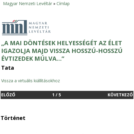
Magyar Nemzeti Levéltár
»
Címlap
Jelenlegi
hely
„A MAI DÖNTÉSEK HELYESSÉGÉT AZ ÉLET
IGAZOLJA MAJD VISSZA HOSSZÚ-HOSSZÚ
ÉVTIZEDEK MÚLVA…”
Tata
Vissza a virtuális kiállításokhoz
ELŐZŐ
1
/
5
KÖVETKEZŐ
Történet