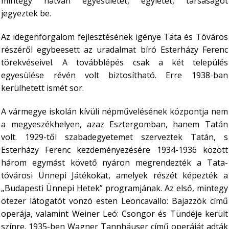
mintegy hatvan egyesületet, egyletet, társaságot
jegyeztek be.
Az idegenforgalom fejlesztésének igénye Tata és Tóváros
részéről egybeesett az uradalmat bíró Esterházy Ferenc
törekvéseivel.
A továbblépés csak a két település
egyesülése révén volt biztosítható. Erre 1938-ban
kerülhetett ismét sor.
A vármegye iskolán kívüli népművelésének központja nem
a megyeszékhelyen, azaz Esztergomban, hanem Tatán
volt. 1929-től szabadegyetemet szerveztek Tatán, s
Esterházy Ferenc kezdeményezésére 1934-1936 között
három egymást követő nyáron megrendezték a Tata-
tóvárosi Ünnepi Játékokat, amelyek részét képezték a
„Budapesti Ünnepi Hetek” programjának. Az első, mintegy
ötezer látogatót vonzó esten Leoncavallo: Bajazzók című
operája, valamint Weiner Leó: Csongor és Tündéje került
színre. 1935-ben Wagner Tannhäuser című operáját adták