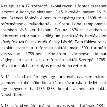
A település a 17. századtól iskolái révén is fontos szerepet
játszott a környék életében. Első iskoláját, melyet 1612-
ben Szenczi Molnár Albert is meglátogatott, 1608-tól a
reformátusok működtették a Szent Ilona templommal
szemben lévő két házban. Ezt az 1670-es években a
debreceni református kollégium partikuláris iskolájaként
középfokúvá fejlesztették. Csáky László, Tata földesura az
iskolát elvette a reformátusoktól, majd 600 forintért
visszaadta; 1759-ben Komárom vármegye immár
véglegesen elvette azt a reformátusoktól. Szerepét 1765-
től a piaristák hatosztályos gimnáziuma vette át.
A 19. század elején egy-egy tanítóval összesen három
„nemzeti iskola” működött a két mezővárosban, de létezett
egy negyedik is 1736-1835 között a németek lakta
Neustiftben.
A 18. század végétől már volt orvos is volt Tatának. 1831-