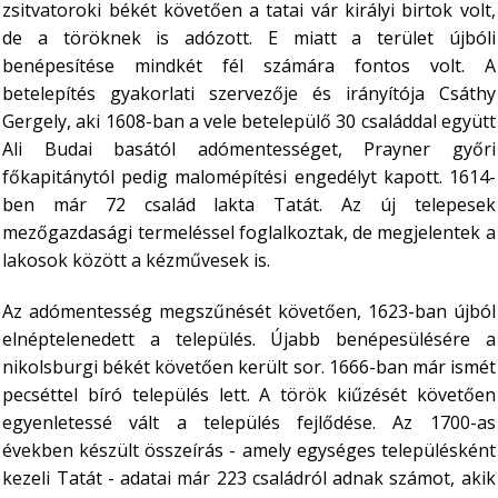
zsitvatoroki békét követően a tatai vár királyi birtok volt,
de a töröknek is adózott. E miatt a terület újbóli
benépesítése mindkét fél számára fontos volt. A
betelepítés gyakorlati szervezője és irányítója Csáthy
Gergely, aki 1608-ban a vele betelepülő 30 családdal együtt
Ali Budai basától adómentességet, Prayner győri
főkapitánytól pedig malomépítési engedélyt kapott. 1614-
ben már 72 család lakta Tatát. Az új telepesek
mezőgazdasági termeléssel foglalkoztak, de megjelentek a
lakosok között a kézművesek is.
Az adómentesség megszűnését követően, 1623-ban újból
elnéptelenedett a település. Újabb benépesülésére a
nikolsburgi békét követően került sor. 1666-ban már ismét
pecséttel bíró település lett. A török kiűzését követően
egyenletessé vált a település fejlődése. Az 1700-as
években készült összeírás - amely egységes településként
kezeli Tatát - adatai már 223 családról adnak számot, akik