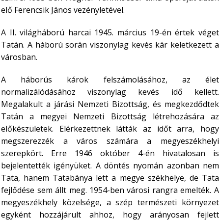
elő Ferencsik János vezényletével.
A II. világháború harcai 1945. március 19-én értek véget
Tatán. A háború során viszonylag kevés kár keletkezett a
városban.
A háborús károk felszámolásához, az élet
normalizálódásához viszonylag kevés idő kellett.
Megalakult a járási Nemzeti Bizottság, és megkezdődtek
Tatán a megyei Nemzeti Bizottság létrehozására az
előkészületek. Elérkezettnek látták az időt arra, hogy
megszerezzék a város számára a megyeszékhelyi
szerepkört. Erre 1946 október 4-én hivatalosan is
bejelentették igényüket.
A döntés nyomán azonban nem
Tata, hanem Tatabánya lett a megye székhelye, de Tata
fejlődése sem állt meg. 1954-ben városi rangra emelték. A
megyeszékhely közelsége, a szép természeti környezet
egyként hozzájárult ahhoz, hogy arányosan fejlett