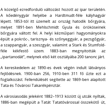
A közelgő ezredforduló változást hozott az ipar területén.
A kőedénygyár helyébe a Hardtmudt-féle kályhagyár
lépett. 1853-tól itt üzemelt az ország hatodik bőrgyára,
melyet 1891-ben Mehlschmidt Gyula és örököseinek
bőrgyára váltott fel. A helyi kézműipari hagyományokra
épült a pokróc-, tarisznya- és szőnyeggyár, a pezsgőgyár,
a szappangyár, a szeszgyár, valamint a Stark és Stumfold-
féle kékfestő üzem. 1883-ban megnyitották az
„ipartanodát”, melynek első két osztályába 200 tanonc járt.
A kereskedelem az 1890-es évek végén indult látványos
fejlődésnek. 1900-ban 256, 1910-ben 311 fő űzte ezt a
foglalkozást. Fellendülését segítette az 1869-ben alapított
Tata és Tóvárosi Takarékpénztár.
A városiasodás jeleként 1882–1913 között új utcák nyíltak,
1886-ban megépült a Tatát Tatatóvárossal összekötő út,