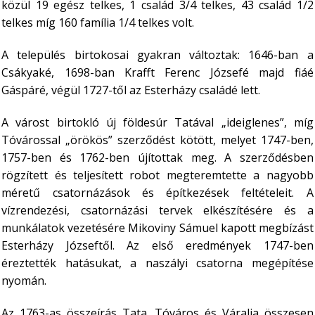
közül 19 egész telkes, 1 család 3/4 telkes, 43 család 1/2
telkes míg 160 família 1/4 telkes volt.
A település birtokosai gyakran változtak: 1646-ban a
Csákyaké, 1698-ban Krafft Ferenc Józsefé majd fiáé
Gáspáré, végül 1727-től az Esterházy családé lett.
A várost birtokló új földesúr Tatával „ideiglenes”, míg
Tóvárossal „örökös” szerződést kötött, melyet 1747-ben,
1757-ben és 1762-ben újítottak meg. A szerződésben
rögzített és teljesített robot megteremtette a nagyobb
méretű csatornázások és építkezések feltételeit. A
vízrendezési, csatornázási tervek elkészítésére és a
munkálatok vezetésére Mikoviny Sámuel kapott megbízást
Esterházy Józseftől. Az első eredmények 1747-ben
éreztették hatásukat, a naszályi csatorna megépítése
nyomán.
Az 1763-as összeírás Tata, Tóváros és Váralja összesen