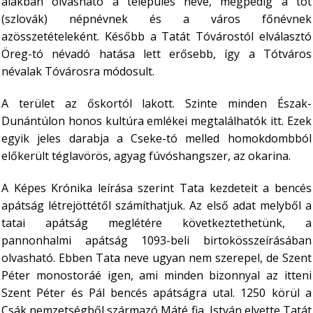
alakban olvasható a település neve, mégpedig a tót
(szlovák) népnévnek és a város főnévnek
azösszetételeként. Később a Tatát Tóvárostól elválasztó
Öreg-tó névadó hatása lett erősebb, így a Tótváros
névalak Tóvárosra módosult.
A terület az őskortól lakott. Szinte minden Észak-
Dunántúlon honos kultúra emlékei megtalálhatók itt. Ezek
egyik jeles darabja a Cseke-tó melled homokdombból
előkerült téglavörös, agyag fúvóshangszer, az okarina.
A Képes Krónika leírása szerint Tata kezdeteit a bencés
apátság létrejöttétől számíthatjuk. Az első adat melyből a
tatai apátság meglétére következtethetünk, a
pannonhalmi apátság 1093-beli birtokösszeírásában
olvasható. Ebben Tata neve ugyan nem szerepel, de Szent
Péter monostoráé igen, ami minden bizonnyal az itteni
Szent Péter és Pál bencés apátságra utal. 1250 körül a
Csák nemzetségből származó Máté fia, István elvette Tatát