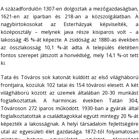
A századfordulón 1307-en dolgoztak a mezőgazdaságban,
1621-en az iparban és 218-an a közszolgálatban. A
nagybirtokosokat az Esterházyak képviselték, a
középosztály – melynek java része kisiparos volt – a
lakosság 45 %-át képezte. A zsidóság az 1880-as években
az összlakosság 10,1 %-át adta. A település életében
fontos szerepet játszott a honvédség, mely 14,1 %-ot tett
ki.
Tata és Tóváros sok katonát küldött az első világháború
frontjaira, közülük 102 tatai és 154 tóvárosi elesett.
A két
világháború között az üzemek általában 20-30 munkást
foglalkoztattak. A harmincas években Tatán 304,
Tóvároson 272 iparos működött. 1930-ban a gyárak által
foglalkoztatottak a családtagokkal együtt mintegy 20 %-át
képezték a lakosságnak.
A helyi társadalom fejlettségére
utal az egyesületi élet gazdasága. 1872-től folyamatosan