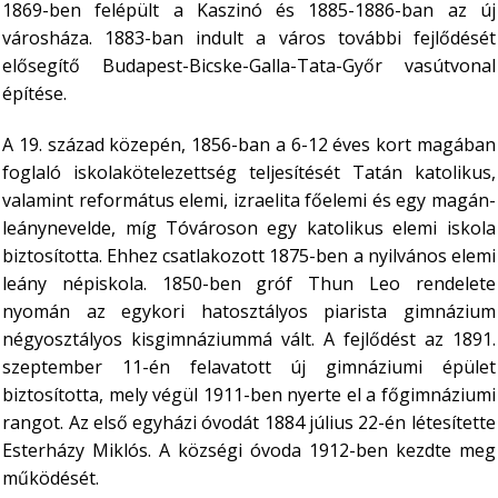
1869-ben felépült a Kaszinó és 1885-1886-ban az új
városháza. 1883-ban indult a város további fejlődését
elősegítő Budapest-Bicske-Galla-Tata-Győr vasútvonal
építése.
A 19. század közepén, 1856-ban a 6-12 éves kort magában
foglaló iskolakötelezettség teljesítését Tatán katolikus,
valamint református elemi, izraelita főelemi és egy magán-
leánynevelde, míg Tóvároson egy katolikus elemi iskola
biztosította. Ehhez csatlakozott 1875-ben a nyilvános elemi
leány népiskola. 1850-ben gróf Thun Leo rendelete
nyomán az egykori hatosztályos piarista gimnázium
négyosztályos kisgimnáziummá vált. A fejlődést az 1891.
szeptember 11-én felavatott új gimnáziumi épület
biztosította, mely végül 1911-ben nyerte el a főgimnáziumi
rangot. Az első egyházi óvodát 1884 július 22-én létesítette
Esterházy Miklós. A községi óvoda 1912-ben kezdte meg
működését.