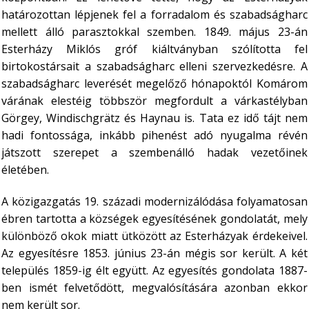
határozottan lépjenek fel a forradalom és szabadságharc
mellett álló parasztokkal szemben.
1849. május 23-án
Esterházy Miklós gróf kiáltványban szólította fel
birtokostársait a szabadságharc elleni szervezkedésre.
A
szabadságharc leverését megelőző hónapoktól Komárom
várának elestéig többször megfordult a várkastélyban
Görgey, Windischgrätz és Haynau is. Tata ez idő tájt nem
hadi fontossága, inkább pihenést adó nyugalma révén
játszott szerepet a szembenálló hadak vezetőinek
életében.
A közigazgatás 19. századi modernizálódása folyamatosan
ébren tartotta a községek egyesítésének gondolatát, mely
különböző okok miatt ütközött az Esterházyak érdekeivel.
Az egyesítésre 1853. június 23-án mégis sor került. A két
település 1859-ig élt együtt. Az egyesítés gondolata 1887-
ben ismét felvetődött, megvalósítására azonban ekkor
nem került sor.