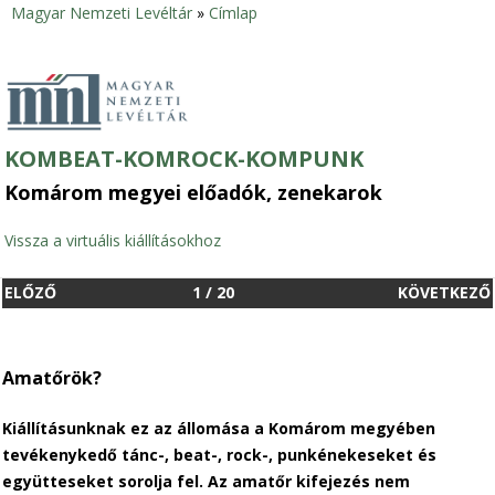
Magyar Nemzeti Levéltár
»
Címlap
Jelenlegi
hely
KOMBEAT-KOMROCK-KOMPUNK
Komárom megyei előadók, zenekarok
Vissza a virtuális kiállításokhoz
ELŐZŐ
1
/
20
KÖVETKEZŐ
Amatőrök?
Kiállításunknak ez az állomása a Komárom megyében
tevékenykedő tánc-, beat-, rock-, punkénekeseket és
együtteseket sorolja fel. Az amatőr kifejezés nem