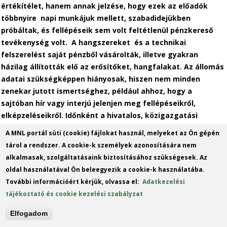
értékítélet, hanem annak jelzése, hogy ezek az előadók
többnyire napi munkájuk mellett, szabadidejükben
próbáltak, és fellépéseik sem volt feltétlenül pénzkereső
tevékenység volt. A hangszereket és a technikai
felszerelést saját pénzből vásárolták, illetve gyakran
házilag állították elő az erősítőket, hangfalakat. Az állomás
adatai szükségképpen hiányosak, hiszen nem minden
zenekar jutott ismertséghez, például ahhoz, hogy a
sajtóban hír vagy interjú jelenjen meg fellépéseikről,
elképzeléseikről. Időnként a hivatalos, közigazgatási
iratokban is található adat róluk, ez viszont nem mind
A MNL portál süti (cookie) fájlokat használ, melyeket az Ön gépén
esetben volt előnyös számukra...
tárol a rendszer. A cookie-k személyek azonosítására nem
alkalmasak, szolgáltatásaink biztosításához szükségesek. Az
oldal használatával Ön beleegyezik a cookie-k használatába.
További információért kérjük, olvassa el:
Adatkezelési
tájékoztató és cookie kezelési szabályzat
Elfogadom