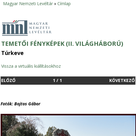
Magyar Nemzeti Levéltár
»
Címlap
Jelenlegi
hely
TEMETŐI FÉNYKÉPEK (II. VILÁGHÁBORÚ)
Túrkeve
Vissza a virtuális kiállításokhoz
ELŐZŐ
1
/
1
KÖVETKEZŐ
Fotók: Bojtos Gábor