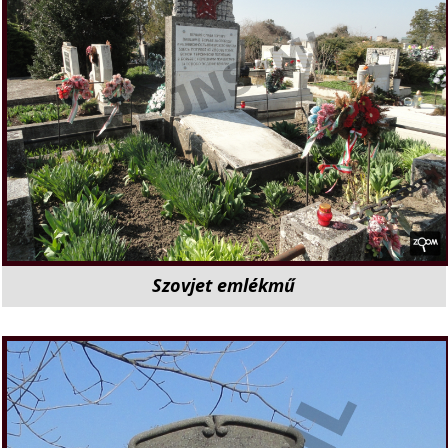
Szovjet emlékmű