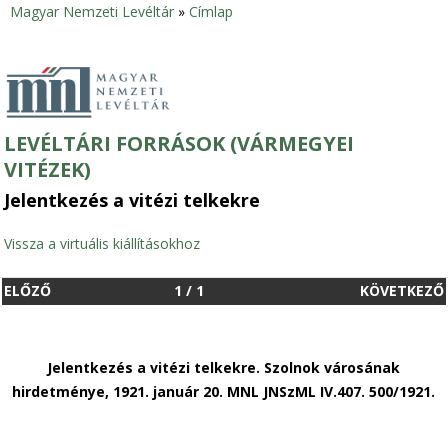
Magyar Nemzeti Levéltár
»
Címlap
Jelenlegi
hely
LEVÉLTÁRI FORRÁSOK (VÁRMEGYEI
VITÉZEK)
Jelentkezés a vitézi telkekre
Vissza a virtuális kiállításokhoz
ELŐZŐ
1
/
1
KÖVETKEZŐ
Jelentkezés a vitézi telkekre. Szolnok városának
hirdetménye, 1921. január 20. MNL JNSzML IV.407. 500/1921.