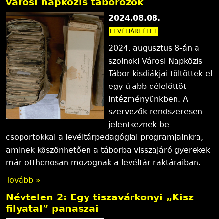
városi napközis táborozók
l
2024.08.08.
y
LEVÉLTÁRI ÉLET
2024. augusztus 8-án a
szolnoki Városi Napközis
Tábor kisdiákjai töltöttek el
egy újabb délelőttöt
intézményünkben. A
szervezők rendszeresen
jelentkeznek be
csoportokkal a levéltárpedagógiai programjainkra,
aminek köszönhetően a táborba visszajáró gyerekek
már otthonosan mozognak a levéltár raktáraiban.
Tovább »
Névtelen 2: Egy tiszavárkonyi „Kisz
filyatal” panaszai