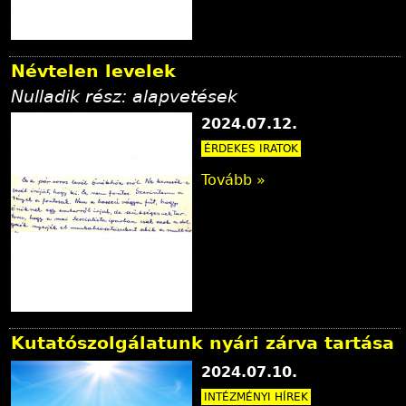
Névtelen levelek
Nulladik rész: alapvetések
2024.07.12.
ÉRDEKES IRATOK
Tovább »
Kutatószolgálatunk nyári zárva tartása
2024.07.10.
INTÉZMÉNYI HÍREK