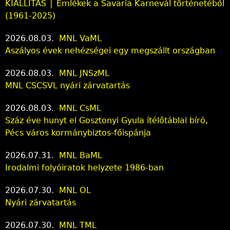
KIÁLLÍTÁS │ Emlékek a Savaria Karnevál történetéből
(1961-2025)
2026.08.03.
MNL VaML
Aszályos évek nehézségei egy megszállt országban
2026.08.03.
MNL JNSzML
MNL CSCSVL nyári zárvatartás
2026.08.03.
MNL CsML
Száz éve hunyt el Gosztonyi Gyula ítélőtáblai bíró,
Pécs város kormánybiztos-főispánja
2026.07.31.
MNL BaML
Irodalmi folyóiratok helyzete 1986-ban
2026.07.30.
MNL OL
Nyári zárvatartás
2026.07.30.
MNL TML