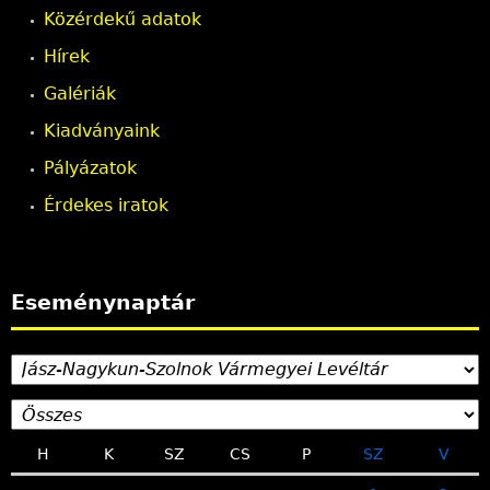
Közérdekű adatok
k
Hírek
Galériák
Kiadványaink
Pályázatok
Érdekes iratok
Eseménynaptár
H
K
SZ
CS
P
SZ
V