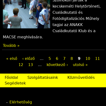
Szolnokon jártak a
kecskeméti Helytörténeti,
Családkutató és
Fotódigitalizációs Műhely
tagjai az ANAKK
Családkutató Klub és a
MACSE meghívására.
Tovább »
O
« első
‹ előző
…
5
6
7
8
9
10
11
12
13
…
következő ›
utolsó »
l
d
Főoldal
Szolgáltatásaink
Közművelődés
Segédletek
a
l
Elérhetőség
a