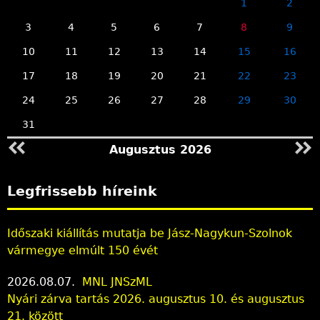
1
2
3
4
5
6
7
8
9
10
11
12
13
14
15
16
17
18
19
20
21
22
23
24
25
26
27
28
29
30
31
Augusztus 2026
Legfrissebb híreink
Időszaki kiállítás mutatja be Jász-Nagykun-Szolnok
vármegye elmúlt 150 évét
2026.08.07.
MNL JNSzML
Nyári zárva tartás 2026. augusztus 10. és augusztus
21. között