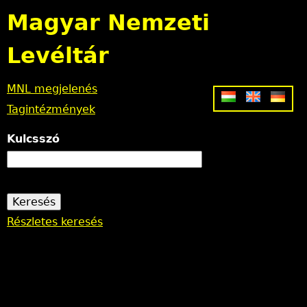
Jump to navigation
Magyar Nemzeti
Levéltár
MNL megjelenés
Tagintézmények
Kulcsszó
Részletes keresés