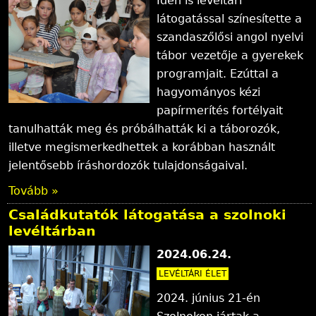
Idén is levéltári
látogatással színesítette a
szandaszőlősi angol nyelvi
tábor vezetője a gyerekek
programjait. Ezúttal a
hagyományos kézi
papírmerítés fortélyait
tanulhatták meg és próbálhatták ki a táborozók,
illetve megismerkedhettek a korábban használt
jelentősebb íráshordozók tulajdonságaival.
Tovább »
Családkutatók látogatása a szolnoki
levéltárban
2024.06.24.
LEVÉLTÁRI ÉLET
2024. június 21-én