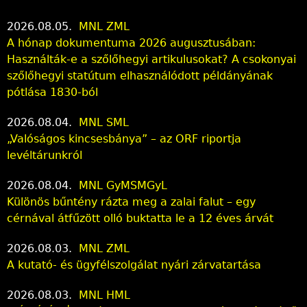
2026.08.05.
MNL ZML
A hónap dokumentuma 2026 augusztusában:
Használták-e a szőlőhegyi artikulusokat? A csokonyai
szőlőhegyi statútum elhasználódott példányának
pótlása 1830-ból
2026.08.04.
MNL SML
„Valóságos kincsesbánya” – az ORF riportja
levéltárunkról
2026.08.04.
MNL GyMSMGyL
Különös bűntény rázta meg a zalai falut – egy
cérnával átfűzött olló buktatta le a 12 éves árvát
2026.08.03.
MNL ZML
A kutató- és ügyfélszolgálat nyári zárvatartása
2026.08.03.
MNL HML