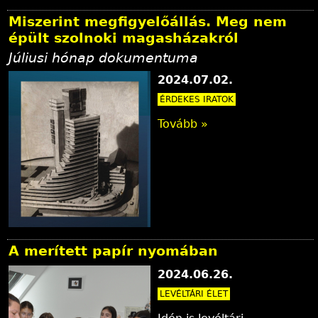
Miszerint megfigyelőállás. Meg nem
épült szolnoki magasházakról
Júliusi hónap dokumentuma
2024.07.02.
ÉRDEKES IRATOK
Tovább »
A merített papír nyomában
2024.06.26.
LEVÉLTÁRI ÉLET