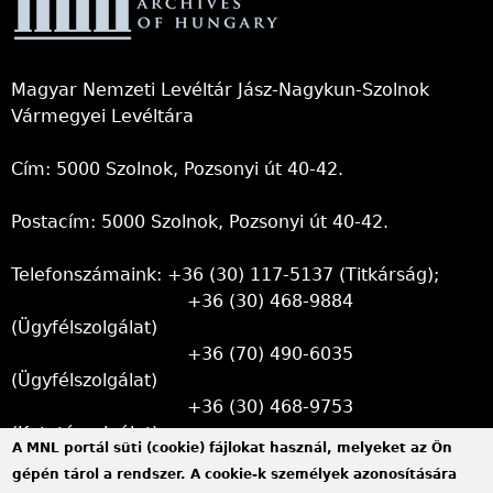
Magyar Nemzeti Levéltár Jász-Nagykun-Szolnok
Vármegyei Levéltára
Cím: 5000 Szolnok, Pozsonyi út 40-42.
Postacím: 5000 Szolnok, Pozsonyi út 40-42.
Telefonszámaink: +36 (30) 117-5137 (Titkárság);
+36 (30) 468-9884
(Ügyfélszolgálat)
+36 (70) 490-6035
(Ügyfélszolgálat)
+36 (30) 468-9753
(Kutatószolgálat)
A MNL portál süti (cookie) fájlokat használ, melyeket az Ön
gépén tárol a rendszer. A cookie-k személyek azonosítására
Titkársági e-mail:
jnszvl@mnl.gov.hu
(link