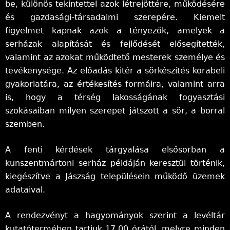
be, különös tekintettel azok létrejöttére, működésére
l
és gazdasági-társadalmi szerepére. Kiemelt
y
figyelmet kapnak azok a tényezők, amelyek a
serházak alapítását és fejlődését elősegítették,
valamint az azokat működtető mesterek személye és
tevékenysége. Az előadás kitér a sörkészítés korabeli
gyakorlatára, az értékesítés formáira, valamint arra
is, hogy a térség lakosságának fogyasztási
szokásaiban milyen szerepet játszott a sör, a borral
szemben.
A fenti kérdések tárgyalása elsősorban a
kunszentmártoni serház példáján keresztül történik,
kiegészítve a Jászság településein működő üzemek
adataival.
A rendezvényt a hagyományok szerint a levéltár
kutatótermében tartjuk 17.00 órától, melyre minden