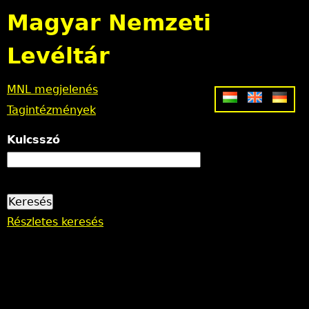
Jump to navigation
Magyar Nemzeti
Levéltár
MNL megjelenés
Tagintézmények
Kulcsszó
Részletes keresés