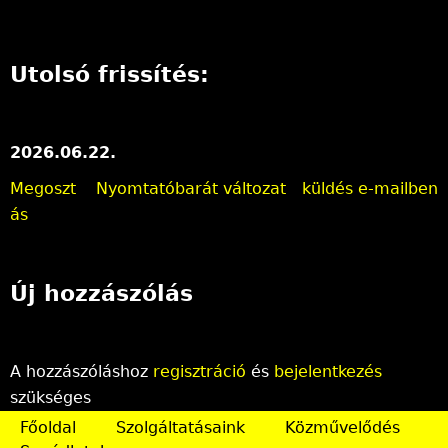
Utolsó frissítés:
2026.06.22.
Megoszt
Nyomtatóbarát változat
küldés e-mailben
ás
Új hozzászólás
A hozzászóláshoz
regisztráció
és
bejelentkezés
szükséges
Főoldal
Szolgáltatásaink
Közművelődés