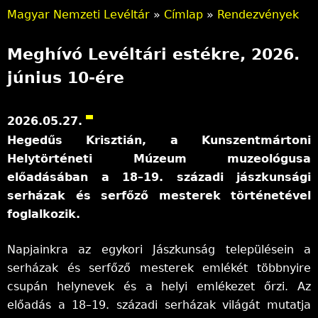
Magyar Nemzeti Levéltár
»
Címlap
»
Rendezvények
J
Meghívó Levéltári estékre, 2026.
e
június 10-ére
l
e
2026.05.27.
n
Hegedűs Krisztián, a Kunszentmártoni
Helytörténeti Múzeum muzeológusa
l
előadásában a 18–19. századi jászkunsági
e
serházak és serfőző mesterek történetével
foglalkozik.
g
i
Napjainkra az egykori Jászkunság településein a
serházak és serfőző mesterek emlékét többnyire
h
csupán helynevek és a helyi emlékezet őrzi. Az
e
előadás a 18–19. századi serházak világát mutatja