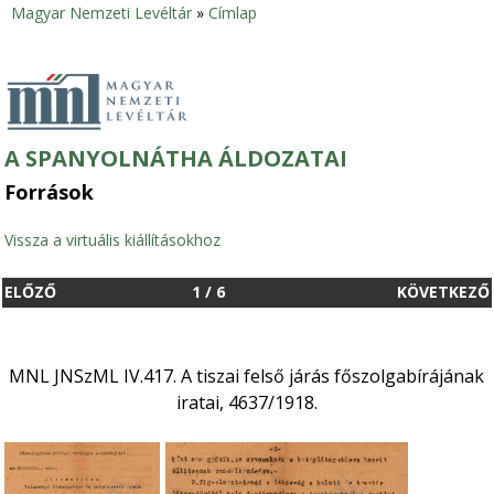
Magyar Nemzeti Levéltár
»
Címlap
Jelenlegi
hely
A SPANYOLNÁTHA ÁLDOZATAI
Források
Vissza a virtuális kiállításokhoz
ELŐZŐ
1
/
6
KÖVETKEZŐ
MNL JNSzML IV.417. A tiszai felső járás főszolgabírájának
iratai, 4637/1918.