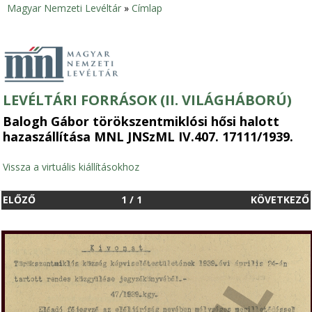
Magyar Nemzeti Levéltár
»
Címlap
Jelenlegi
hely
LEVÉLTÁRI FORRÁSOK (II. VILÁGHÁBORÚ)
Balogh Gábor törökszentmiklósi hősi halott
hazaszállítása MNL JNSzML IV.407. 17111/1939.
Vissza a virtuális kiállításokhoz
ELŐZŐ
1
/
1
KÖVETKEZŐ