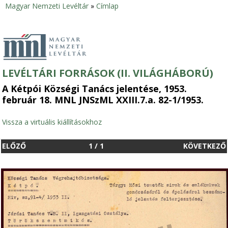
Magyar Nemzeti Levéltár
»
Címlap
Jelenlegi
hely
LEVÉLTÁRI FORRÁSOK (II. VILÁGHÁBORÚ)
A Kétpói Községi Tanács jelentése, 1953.
február 18. MNL JNSzML XXIII.7.a. 82-1/1953.
Vissza a virtuális kiállításokhoz
ELŐZŐ
1
/
1
KÖVETKEZŐ