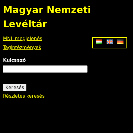
Jump to navigation
Magyar Nemzeti
Levéltár
MNL megjelenés
Tagintézmények
Kulcsszó
Részletes keresés