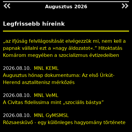
Augusztus 2026
Legfrissebb híreink
„az ifjúság felvilágosítását elvégezzük mi, nem kell a
papnak vállalni ezt a »nagy áldozatot«.” Hitoktatás
Komárom megyében a szocializmus évtizedeiben
2026.08.10.
MNL KEML
Augusztus hónap dokumentuma: Az első Úrkút-
Herend asztalitenisz mérkőzés
2026.08.10.
MNL VeML
A Civitas fidelissima mint „szociális bástya”
2026.08.10.
MNL GyMSMSL
Rózsaesküvő - egy különleges hagyomány története