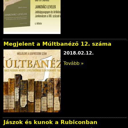
Megjelent a Múltbanéző 12. száma
2018.02.12.
Tovább »
Jászok és kunok a Rubiconban