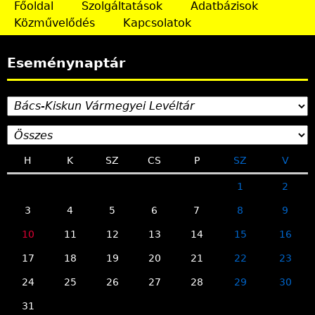
Főoldal
Szolgáltatások
Adatbázisok
d
Közművelődés
Kapcsolatok
a
Eseménynaptár
l
a
k
H
K
SZ
CS
P
SZ
V
1
2
3
4
5
6
7
8
9
10
11
12
13
14
15
16
17
18
19
20
21
22
23
24
25
26
27
28
29
30
31