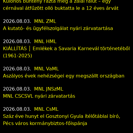
Különös bűntény rázta meg a zalai falut – egy
cérnával átfűzött olló buktatta le a 12 éves árvát
2026.08.03.
MNL ZML
A kutató- és ügyfélszolgálat nyári zárvatartása
2026.08.03.
MNL HML
KIÁLLÍTÁS │ Emlékek a Savaria Karnevál történetéből
(1961-2025)
2026.08.03.
MNL VaML
Aszályos évek nehézségei egy megszállt országban
2026.08.03.
MNL JNSzML
MNL CSCSVL nyári zárvatartás
2026.08.03.
MNL CsML
Száz éve hunyt el Gosztonyi Gyula ítélőtáblai bíró,
Pécs város kormánybiztos-főispánja