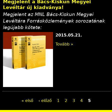
Megjelent a Bács-Kiskun Megyei
Levéltár új kiadványa!
Megjelent az MNL Bács-Kiskun Megyei
Levéltára Forrásközlemények sorozatának
legújabb kötete:
2015.05.21.
Tovább »
O
« első
‹ előző
1
2
3
4
5
l