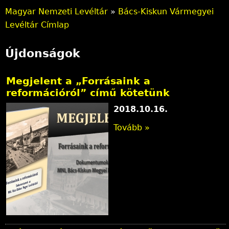
Magyar Nemzeti Levéltár
»
Bács-Kiskun Vármegyei
J
Levéltár Címlap
e
Újdonságok
l
e
Megjelent a „Forrásaink a
reformációról” című kötetünk
n
2018.10.16.
l
Tovább »
e
g
i
h
e