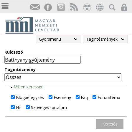
Gyorsmenü
Tagintézmények
Kulcsszó
Tagintézmény
E
Miben keressen
l
Blogbejegyzés
Esemény
Faq
Fórumtéma
r
Hír
Szöveges tartalom
e
j
t