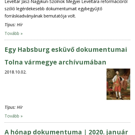
Levéltár Jász-Nagykun-Szolnok Megyei Levéltára reformációról
szóló legérdekesebb dokumentumait egybegyűjtő
forráskiadványának bemutatója volt.
Típus:
Hír
Tovább »
Egy Habsburg esküvő dokumentumai
Tolna vármegye archívumában
2018.10.02.
Típus:
Hír
Tovább »
A hónap dokumentuma | 2020. január