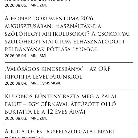
2026.08.05.
MNL ZML
A hónap dokumentuma 2026
augusztusában: Használták-e a
szőlőhegyi artikulusokat? A csokonyai
szőlőhegyi statútum elhasználódott
példányának pótlása 1830-ból
2026.08.04.
MNL SML
„Valóságos kincsesbánya” – az ORF
riportja levéltárunkról
2026.08.04.
MNL GyMSMGyL
Különös bűntény rázta meg a zalai
falut – egy cérnával átfűzött olló
buktatta le a 12 éves árvát
2026.08.03.
MNL ZML
A kutató- és ügyfélszolgálat nyári