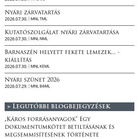
Nyári zárvatartás
2026.07.30.
MNL TML
Kutatószolgálat nyári zárvatartása
2026.07.30.
MNL NML
Barnaszén helyett fekete lemezek... -
kiállítás
2026.07.30.
MNL KEML
Nyári szünet 2026
2026.07.29.
MNL BéML
Legutóbbi blogbejegyzések
„Káros forrásanyagok” Egy
dokumentumkötet betiltásának és
megsemmisítésének története