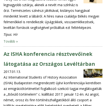
legnagyobb sztárja, akinek a nevét ma színház is
őrzi. Természetes színészi játékával, kislányos hangjával
mindenkit levett a lábáról. A híres naiva családja Békés megyei
felmenőkkel is rendelkezik: újságcikkek, visszaemlékezések,
levéltári források segítségével próbáltuk ezt feltérképezni.
Típus:
Hír
Tovább »
Az ISHA konferencia résztvevőinek
látogatása az Országos Levéltárban
2017.01.13.
Az International Students of History Association
(ISHA) Budapesten megrendezett újévi konferenciája keretében
az emigrációtörténettel foglalkozó szekció tagjai meglátogatták
a „Bővülő történelem” c. kiállítást 2017. január 12-én. Az angol,
német, orosz és finn történészhallgatókból álló csoport a
kiállítás megtekintése előtt betekintést nyerhetett a Mikes