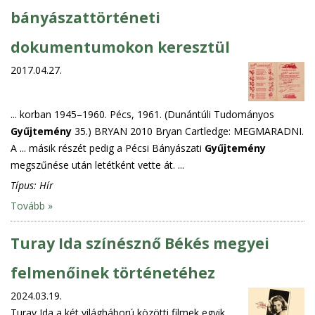
bányászattörténeti
dokumentumokon keresztül
2017.04.27.
... korban 1945–1960. Pécs, 1961. (Dunántúli Tudományos
Gyűjtemény
35.) BRYAN 2010 Bryan Cartledge: MEGMARADNI.
A ... másik részét pedig a Pécsi Bányászati
Gyűjtemény
megszűnése után letétként vette át. ...
Típus:
Hír
Tovább »
Turay Ida színésznő Békés megyei
felmenőinek történetéhez
2024.03.19.
Turay Ida a két világháború közötti filmek egyik