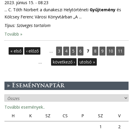
2023. június 15. - 08:23
... C. Tóth Norbert a dunakeszi Helytörténeti
Gyűjtemény
és
Kölcsey Ferenc Városi Könyvtárban „A ...
Típus:
Szöveges tartalom
Tovább »
O
« első
‹ előző
…
3
4
5
6
7
8
9
10
11
l
…
következő ›
utolsó »
d
Eseménynaptár
a
l
További események..
a
H
K
SZ
CS
P
SZ
V
k
1
2