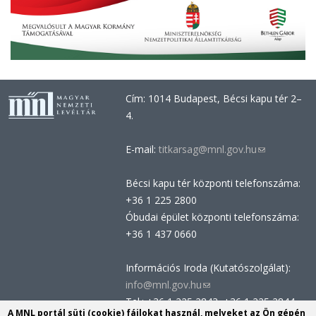
Cím: 1014 Budapest, Bécsi kapu tér 2–
4.
E-mail:
titkarsag@mnl.gov.hu
(link
sends
Bécsi kapu tér központi telefonszáma:
e-
+36 1 225 2800
mail)
Óbudai épület központi telefonszáma:
+36 1 437 0660
Információs Iroda (Kutatószolgálat):
info@mnl.gov.hu
(link
Tel.: +36 1 225 2843, +36 1 225 2844
sends
A MNL portál süti (cookie) fájlokat használ, melyeket az Ön gépén