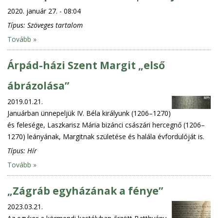
2020. január 27. - 08:04
Típus:
Szöveges tartalom
Tovább »
Árpád-házi Szent Margit „első
ábrázolása”
2019.01.21.
Januárban ünnepeljük IV. Béla királyunk (1206–1270)
és felesége, Laszkarisz Mária bizánci császári hercegnő (1206–
1270) leányának, Margitnak születése és halála évfordulóját is.
Típus:
Hír
Tovább »
„Zágráb egyházának a fénye”
2023.03.21.