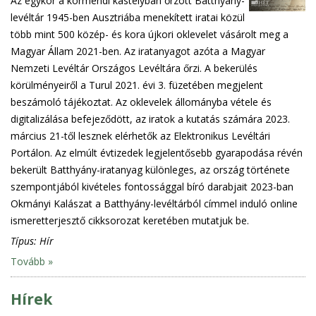
Az egykor a körmendi kastélyban őrzött Batthyány-
levéltár 1945-ben Ausztriába menekített iratai közül
több mint 500 közép- és kora újkori oklevelet vásárolt meg a
Magyar Állam 2021-ben. Az iratanyagot azóta a Magyar
Nemzeti Levéltár Országos Levéltára őrzi. A bekerülés
körülményeiről a Turul 2021. évi 3. füzetében megjelent
beszámoló tájékoztat. Az oklevelek állományba vétele és
digitalizálása befejeződött, az iratok a kutatás számára 2023.
március 21-től lesznek elérhetők az Elektronikus Levéltári
Portálon. Az elmúlt évtizedek legjelentősebb gyarapodása révén
bekerült Batthyány-iratanyag különleges, az ország története
szempontjából kivételes fontossággal bíró darabjait 2023-ban
Okmányi Kalászat a Batthyány-levéltárból címmel induló online
ismeretterjesztő cikksorozat keretében mutatjuk be.
Típus:
Hír
Tovább »
Hírek