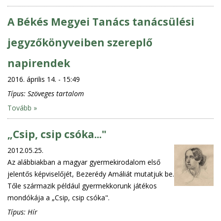
A Békés Megyei Tanács tanácsülési
jegyzőkönyveiben szereplő
napirendek
2016. április 14. - 15:49
Típus:
Szöveges tartalom
Tovább »
„Csip, csip csóka..."
2012.05.25.
Az alábbiakban a magyar gyermekirodalom első
jelentős képviselőjét, Bezerédy Amáliát mutatjuk be.
Tőle származik például gyermekkorunk játékos
mondókája a „Csip, csip csóka".
Típus:
Hír