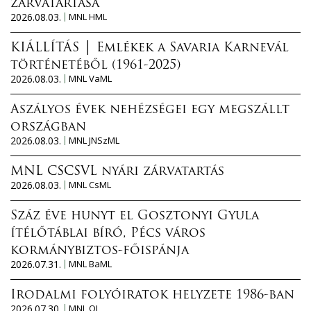
zárvatartása
2026.08.03.
MNL HML
KIÁLLÍTÁS │ Emlékek a Savaria Karnevál
történetéből (1961-2025)
2026.08.03.
MNL VaML
Aszályos évek nehézségei egy megszállt
országban
2026.08.03.
MNL JNSzML
MNL CSCSVL nyári zárvatartás
2026.08.03.
MNL CsML
Száz éve hunyt el Gosztonyi Gyula
ítélőtáblai bíró, Pécs város
kormánybiztos-főispánja
2026.07.31.
MNL BaML
Irodalmi folyóiratok helyzete 1986-ban
2026.07.30.
MNL OL