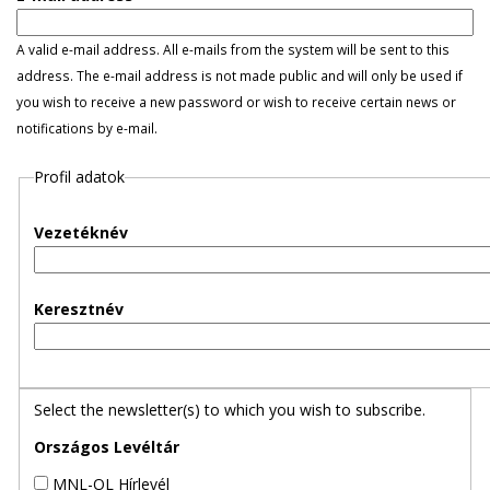
r
A valid e-mail address. All e-mails from the system will be sent to this
y
address. The e-mail address is not made public and will only be used if
you wish to receive a new password or wish to receive certain news or
t
notifications by e-mail.
a
Profil adatok
b
Vezetéknév
s
Keresztnév
Select the newsletter(s) to which you wish to subscribe.
Országos Levéltár
MNL-OL Hírlevél