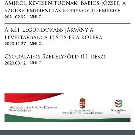
Amiről kevesen tudnak: Babics József, a
szürke eminenciás könyvgyűjteménye
2021.02.02.
MNL OL
A két legundokabb járvány a
levéltárban: a pestis és a kolera
2020.11.27.
MNL OL
Csodálatos Székelyföld (II. rész)
2020.03.12.
MNL OL