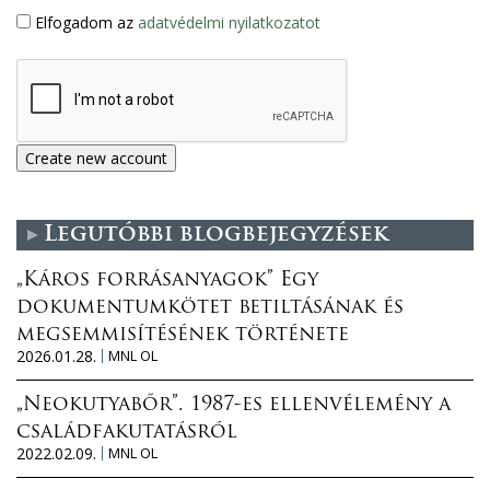
Elfogadom az
adatvédelmi nyilatkozatot
Legutóbbi blogbejegyzések
„Káros forrásanyagok” Egy
dokumentumkötet betiltásának és
megsemmisítésének története
2026.01.28.
MNL OL
„Neokutyabőr”. 1987-es ellenvélemény a
családfakutatásról
2022.02.09.
MNL OL