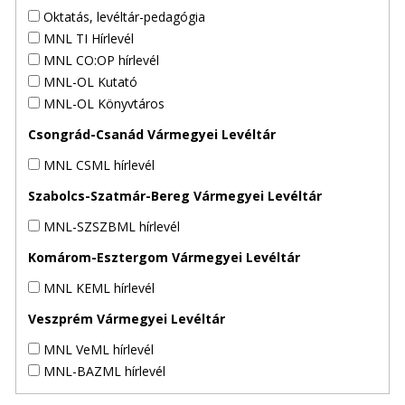
Oktatás, levéltár-pedagógia
MNL TI Hírlevél
MNL CO:OP hírlevél
MNL-OL Kutató
MNL-OL Könyvtáros
Csongrád-Csanád Vármegyei Levéltár
MNL CSML hírlevél
Szabolcs-Szatmár-Bereg Vármegyei Levéltár
MNL-SZSZBML hírlevél
Komárom-Esztergom Vármegyei Levéltár
MNL KEML hírlevél
Veszprém Vármegyei Levéltár
MNL VeML hírlevél
MNL-BAZML hírlevél