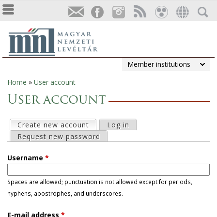
Member institutions
Home
»
User account
You
User account
are
P
Create new account
(active tab)
Log in
here
Request new password
r
Username
*
i
Spaces are allowed; punctuation is not allowed except for periods,
m
hyphens, apostrophes, and underscores.
a
E-mail address
*