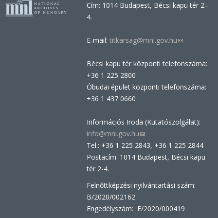
Cím: 1014 Budapest, Bécsi kapu tér 2–
4.
E-mail:
titkarsag@mnl.gov.hu
(link
sends
Bécsi kapu tér központi telefonszáma:
e-
+36 1 225 2800
mail)
Óbudai épület központi telefonszáma:
+36 1 437 0660
Információs Iroda (Kutatószolgálat):
info@mnl.gov.hu
(link
Tel.: +36 1 225 2843, +36 1 225 2844
sends
Postacím: 1014 Budapest, Bécsi kapu
e-
tér 2-4.
mail)
Felnőttképzési nyilvántartási szám:
B/2020/002162
Engedélyszám: E/2020/000419