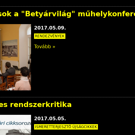
sok a "Betyárvilág" műhelykonfer
2017.05.09.
RENDEZVÉNYEK
Tovább »
es rendszerkritika
2017.05.05.
ISMERETTERJESZTŐ ÚJSÁGCIKKEK