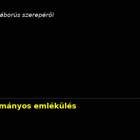
áborús szerepéről
ományos emlékülés