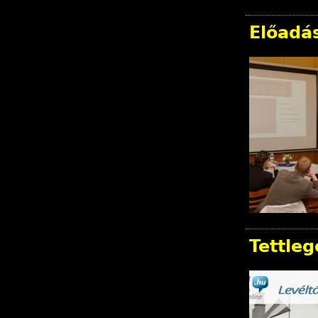
Előadá
Tettleg