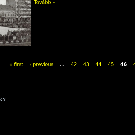
Tovább »
« first
‹ previous
…
42
43
44
45
46