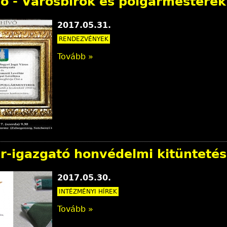
ó - Városbírók és polgármestere
2017.05.31.
RENDEZVÉNYEK
Tovább »
ár-igazgató honvédelmi kitünteté
2017.05.30.
INTÉZMÉNYI HÍREK
Tovább »