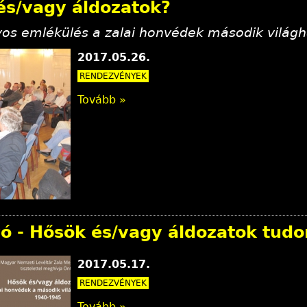
és/vagy áldozatok?
s emlékülés a zalai honvédek második világh
2017.05.26.
RENDEZVÉNYEK
Tovább »
ó - Hősök és/vagy áldozatok tud
2017.05.17.
RENDEZVÉNYEK
Tovább »