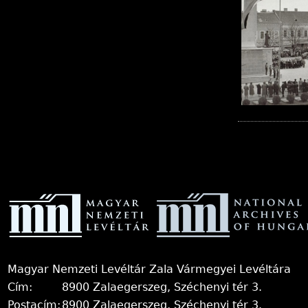
P
a
g
e
Magyar Nemzeti Levéltár Zala Vármegyei Levéltára
s
Cím:
8900 Zalaegerszeg, Széchenyi tér 3.
Postacím:
8900 Zalaegerszeg, Széchenyi tér 3.