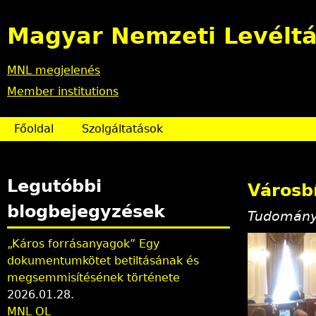
Magyar Nemzeti Levéltá
MNL megjelenés
Member institutions
Főoldal
Szolgáltatások
Legutóbbi
Városb
blogbejegyzések
Tudományo
„Káros forrásanyagok” Egy
dokumentumkötet betiltásának és
megsemmisítésének története
2026.01.28.
MNL OL