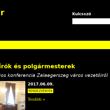
Jump to navigation
r
Kulcsszó
írók és polgármesterek
s konferencia Zalaegerszeg város vezetőiről
2017.06.09.
RENDEZVÉNYEK
Tovább »