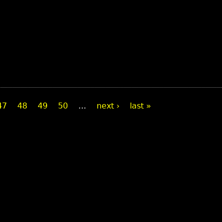
47
48
49
50
…
next ›
last »