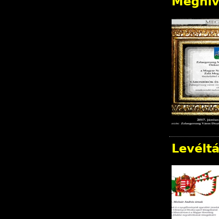
Meghív
Levélt