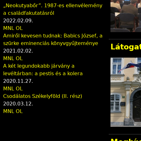
„Neokutyabőr”. 1987-es ellenvélemény
a családfakutatásról
2022.02.09.
MNL OL
Amiről kevesen tudnak: Babics József, a
szürke eminenciás könyvgyűjteménye
Látoga
2021.02.02.
MNL OL
A két legundokabb járvány a
levéltárban: a pestis és a kolera
2020.11.27.
MNL OL
Csodálatos Székelyföld (II. rész)
2020.03.12.
MNL OL