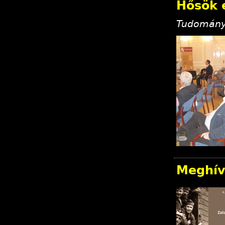
Hősök 
Tudományo
Meghív