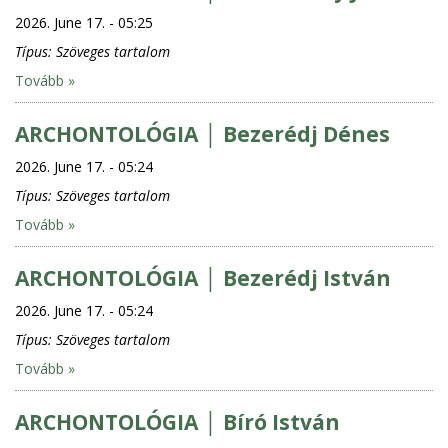
2026. June 17. - 05:25
Típus:
Szöveges tartalom
Tovább »
ARCHONTOLÓGIA │ Bezerédj Dénes
2026. June 17. - 05:24
Típus:
Szöveges tartalom
Tovább »
ARCHONTOLÓGIA │ Bezerédj István
2026. June 17. - 05:24
Típus:
Szöveges tartalom
Tovább »
ARCHONTOLÓGIA │ Bíró István