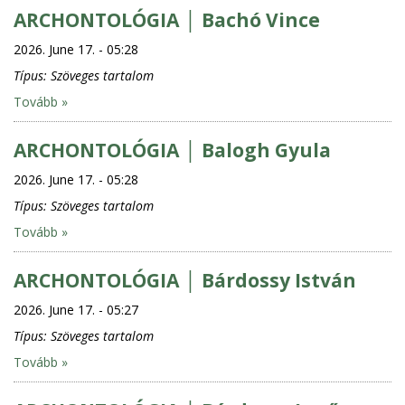
ARCHONTOLÓGIA │ Bachó Vince
2026. June 17. - 05:28
Típus:
Szöveges tartalom
Tovább »
ARCHONTOLÓGIA │ Balogh Gyula
2026. June 17. - 05:28
Típus:
Szöveges tartalom
Tovább »
ARCHONTOLÓGIA │ Bárdossy István
2026. June 17. - 05:27
Típus:
Szöveges tartalom
Tovább »